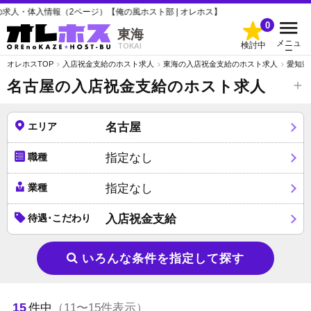
報（2ページ）【俺の風ホスト部 | オレホス】
0
東海
メニュ
検討中
TOKAI
ー
オレホスTOP
入店祝金支給のホスト求人
東海の入店祝金支給のホスト求人
愛知県
名古屋の入店祝金支給のホスト求人
エリア
名古屋
職種
指定なし
業種
指定なし
待遇･こだわり
入店祝金支給
いろんな条件を指定して探す
15
件中
（11〜15件表示）