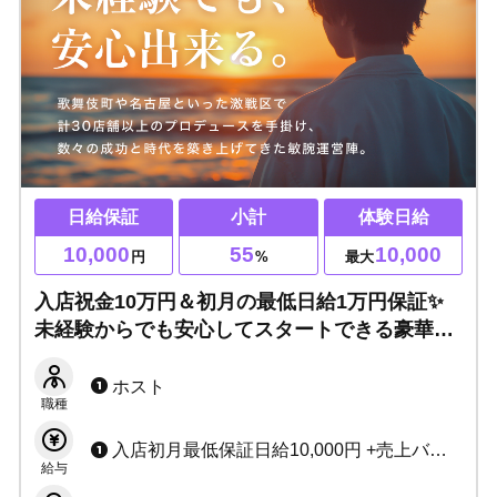
日給保証
小計
体験日給
10,000
55
10,000
円
%
最大
入店祝金10万円＆初月の最低日給1万円保証✨
未経験からでも安心してスタートできる豪華特
典！上下関係のない新しいお店で、あなたの可
能性を試してみませんか？
ホスト
職種
入店初月最低保証日給10,000円 +売上バック（小計55％～） +各種賞金多数
給与