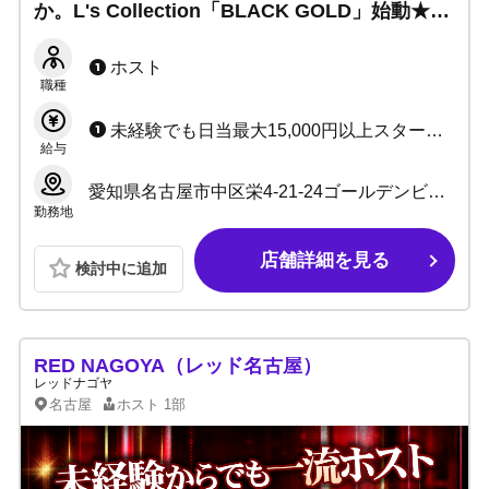
か。L's Collection「BLACK GOLD」始動★小
計100%or月給40万保証！人生の全盛期をフル
サポート！
ホスト
職種
未経験でも日当最大15,000円以上スタート！ ★初月から高日当＋安心保証 経験者は優遇スタート可能 ★今だけ日当保証UP＋入店祝金プレゼント
給与
愛知県名古屋市中区栄4-21-24ゴールデンビルB1F
勤務地
店舗詳細を見る
検討中に追加
RED NAGOYA（レッド名古屋）
レッドナゴヤ
名古屋
ホスト
1部