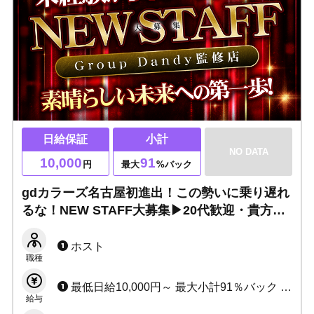
日給保証
小計
NO DATA
10,000
91
円
最大
%バック
gdカラーズ名古屋初進出！この勢いに乗り遅れ
るな！NEW STAFF大募集▶20代歓迎・貴方の
第一歩をお待ちしてます！
ホスト
職種
最低日給10,000円～ 最大小計91％バック （各種条件があります。詳細は必ずご確認ください）
給与