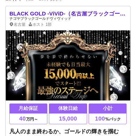
BLACK GOLD -ViViD-（名古屋ブラックゴールドヴィヴィッド）
ナゴヤブラックゴールドヴィヴィッド
名古屋
ホスト
1部
月給保証
体験日給
小計
40
15,000
100
万円～
%バック
凡人のまま終わるか、ゴールドの輝きを掴む