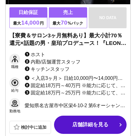
日給保証
売上
NO DATA
14,000
70
最大
円
最大
%バック
【寮費＆サロン3ヶ月無料あり】最大小計70％
還元×話題の男・皇珀プロデュース！『LEON』
で未経験から看板ホストへ！
ホスト
内勤/店舗運営スタッフ
職種
キッチンスタッフ
＜入店3ヶ月＞ 日給10,000円〜14,000円保証 or 歩合小計70% +各種賞金 ↓ ＜入店4ヶ月以降＞ 日給7,000円〜9,000円＋歩合最大70% ※歩合給、賞金などの詳細は、面接時にご説明いたします！
固定給18万円～40万円 ※能力に応じて、研修期間あり。
給与
固定給18万円～25万円 ※能力に応じて、研修期間あり。
愛知県名古屋市中区栄4-10-2 第6オーシャンビル 6F
勤務地
店舗詳細を見る
検討中に追加