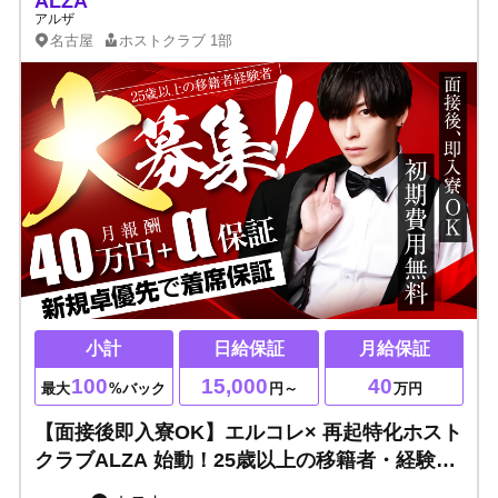
ALZA
アルザ
名古屋
ホストクラブ
1部
小計
日給保証
月給保証
100
15,000
40
最大
%バック
円～
万円
【面接後即入寮OK】エルコレ× 再起特化ホスト
クラブALZA 始動！25歳以上の移籍者・経験者
を大募集！24歳以下の未経験も歓迎！！