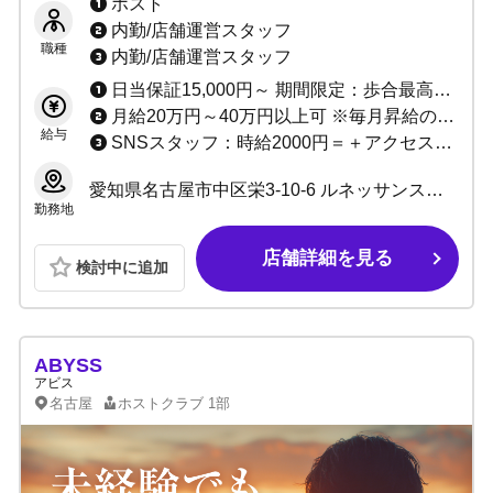
ホスト
内勤/店舗運営スタッフ
職種
内勤/店舗運営スタッフ
日当保証15,000円～ 期間限定：歩合最高小計100％バック以上
月給20万円～40万円以上可 ※毎月昇給のチャンスあり、常に身近で経営のノウハウを学べます。 昇給、昇格査定随時(今やっていることが必ず結果になります)
給与
SNSスタッフ：時給2000円＝＋アクセス手当て(例/1再生回数1円等) ★週払いOK
愛知県名古屋市中区栄3-10-6 ルネッサンスビル 3F
勤務地
店舗詳細を見る
検討中に追加
ABYSS
アビス
名古屋
ホストクラブ
1部