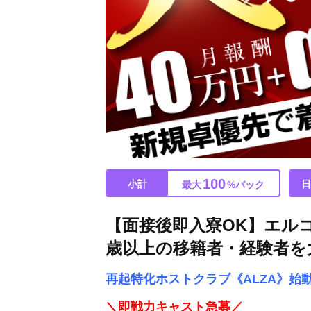
100
小計
日
最大
%バック
【面接後即入寮OK】エルコ
歳以上の移籍者・経験者を
再起特化ホストクラブ《ALZA》始
＼即戦力キャスト急募／