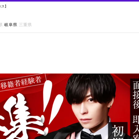
ホス】
県
岐阜県
三重県