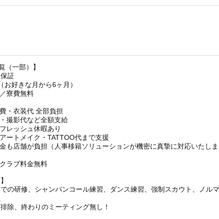
一覧（一部）】
円保証
ク（お好きな月から6ヶ月）
／寮費無料
証
費・衣装代 全部負担
刺・撮影代など全額支給
フレッシュ休暇あり
アートメイク・TATTOO代まで支援
ス金も店舗が負担（人事移籍ソリューションが機密に真摯に対応いたしま
クラブ料金無料
ト】
勤での研修、シャンパンコール練習、ダンス練習、強制スカウト、ノル
グ排除、終わりのミーティング無し！