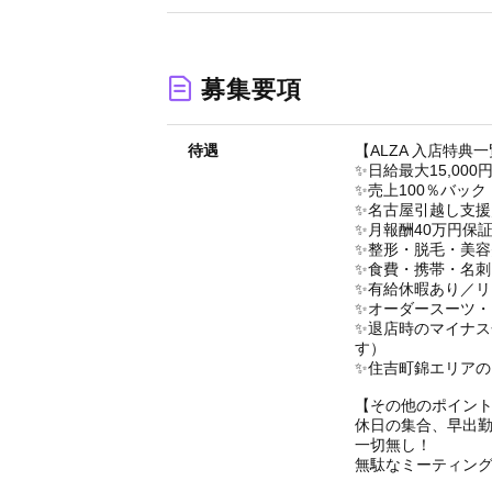
募集要項
待遇
【ALZA 入店特典
✨日給最大15,000
✨売上100％バッ
✨名古屋引越し支援
✨月報酬40万円保
✨整形・脱毛・美容
✨食費・携帯・名
✨有給休暇あり／リ
✨オーダースーツ・
✨退店時のマイナ
す）
✨住吉町錦エリアの
【その他のポイン
休日の集合、早出
一切無し！
無駄なミーティン