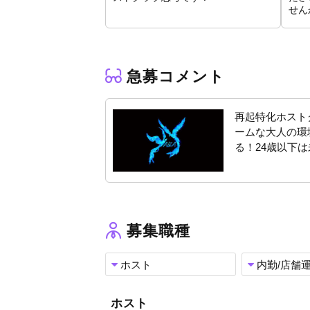
せん
＼未経験者も募集中！／
24歳以下限定
：経験値UPにぜひ当店へ！
月報酬40万保証＋日給15,000円～
ファッションアドバイザー付きでフルコーデ
衣装代・美容院・脱毛など全て店舗負担✨
急募コメント
✦••┈┈┈┈┈┈┈┈┈┈••✦
再起特化ホスト
ずば抜けて稼げる環境と、
始めやすい好待遇！！
ームな大人の環
る！24歳以下
東海エリアでもう一度輝くなら、ぜひ当店へご
あなたの再スタートを、全力で応援いたします
募集職種
ホスト
内勤/店舗
ホスト