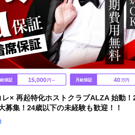
15,000
40
給保証
月給保証
円～
万円
レ× 再起特化ホストクラブALZA 始動！2
大募集！24歳以下の未経験も歓迎！！
動