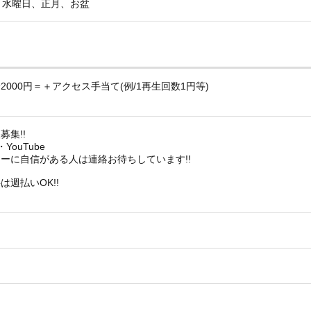
、水曜日、正月、お盆
2000円＝＋アクセス手当て(例/1再生回数1円等)
募集!!
r・YouTube
ーに自信がある人は連絡お待ちしています!!
週払いOK!!
！
）
）