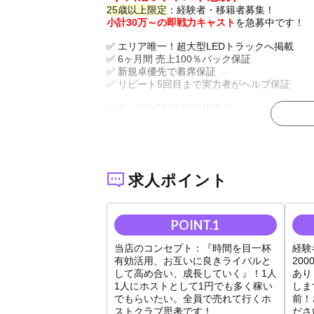
25歳以上限定
：経験者・移籍者募集！
小計30万～の即戦力キャスト
を急募中です！
✅ エリア唯一！超大型LEDトラックへ掲載
✅ 6ヶ月間 売上100％バック保証
✅ 新規卓優先で着席保証
✅ リピート5回目まで実力者がヘルプ保証
スタッフの7割は20代後半！
落ち着いた雰囲気と、仲間想いのアットホーム
明るく活気がありつつも、バチバチの競争では
仲間のために熱くなれる関係性がここにありま
💡出勤時間考慮！
求人ポイント
💡掃除免除！
💡上司に相談しやすく、同伴・アフターも先
「環境を変えて稼ぎ直したい！」
「もう一度実力を発揮したい！」
そんな輝きを求めてリスタートをするあなたを
当店のコンセプト：『時間を目一杯
経験
有効活用、お互いに良きライバルと
20
※移籍サポート体制は万全
です！
して高め合い、成長していく』！1人
あり
人事ソリューション×顧問弁護士が完全サポー
1人にホストとして1円でも多く稼い
しま
でもらいたい。全員で売れて行くホ
前！
✦••┈┈┈┈┈┈┈┈┈┈••✦
ストクラブ思考です！
ださ