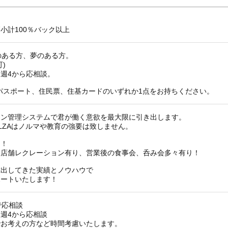
～
小計100％バック以上
のある方、夢のある方。
)
週4から応相談。
パスポート、住民票、住基カードのいずれか1点をお持ちください。
ョン管理システムで君が働く意欲を最大限に引き出します。
LZAはノルマや教育の強要は致しません。
り！
月店舗レクレーション有り、営業後の食事会、呑み会多々有り！
輩出してきた実績とノウハウで
ポートいたします！
間で応相談
週4から応相談
でお考えの方など時間考慮いたします。