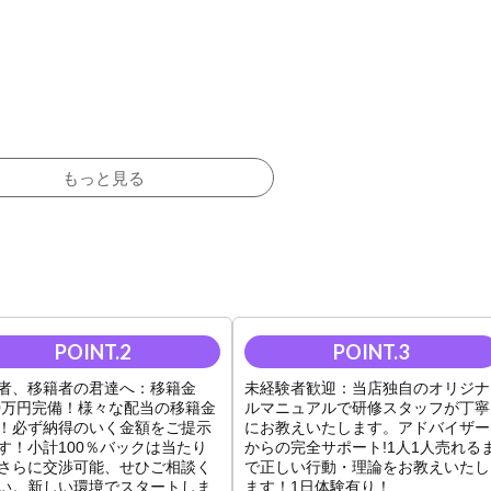
もっと見る
な環境です。
ない。
す。
輩が同行！
、全力でサポートいたします！
者、移籍者の君達へ：移籍金
未経験者歓迎：当店独自のオリジナ
00万円完備！様々な配当の移籍金
ルマニュアルで研修スタッフが丁寧
！必ず納得のいく金額をご提示
にお教えいたします。アドバイザー
ト！
す！小計100％バックは当たり
からの完全サポート!1人1人売れる
さらに交渉可能、せひご相談く
で正しい行動・理論をお教えいたし
い。新しい環境でスタートしま
ます！1日体験有り！