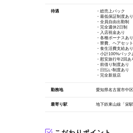
待遇
・総売上バック
・最低保証制度あ
・全員自由出勤制
・完全週休2日制
・入店祝金あり
・各種ボーナスあ
・寮費、ヘアセッ
・食生活費支給あ
・小計100%バック
・慰安旅行年2回あ
・前借り制度あり
・日払い制度あり
・完全新規店
勤務地
愛知県名古屋市中区栄
最寄り駅
地下鉄東山線「栄駅
こだわりポイント