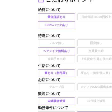
給料
最低保証あり
100%バックあり
待遇
ヘアメイク無料あり
生活
寮あり（相部屋）
お店
歓迎
未経験者歓迎
勤務条件