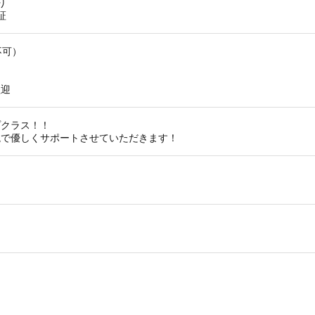
り
証
不可）
歓迎
プクラス！！
境で優しくサポートさせていただきます！