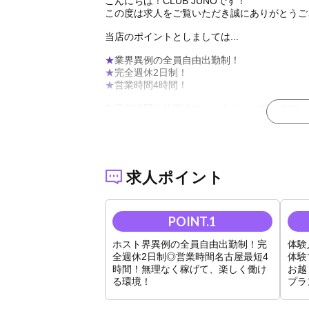
こんにちは！CLUB JUNOです！
この度は求人をご覧いただき誠にありがとうご
当店のポイントとしましては...
★
業界異例の全員自由出勤制！
★
完全週休2日制！
★
営業時間4時間！
毎日何時間も仕事詰めということがないので、
稼ぐときは稼ぐ！休むときは休む！他店様より
「そんなん売れないんじゃない？」
本当にこのお店で大丈夫かな...と不安になる
未経験成長率トップクラスですので、業界が初
求人ポイント
【総売上70%バック!!!】
・入店祝金あり
・初月売上100%バック
・最低日給8,000円保証
ホスト界異例の全員自由出勤制！完
体験
頑張った分はきちんと還元させていただいてお
全週休2日制◎営業時間名古屋最短4
体験
時間！無理なく稼げて、楽しく働け
お越
さらに！！！
る環境！
プラ
★
食費・生活用品全て支給