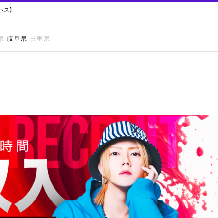
レホス】
県
岐阜県
三重県