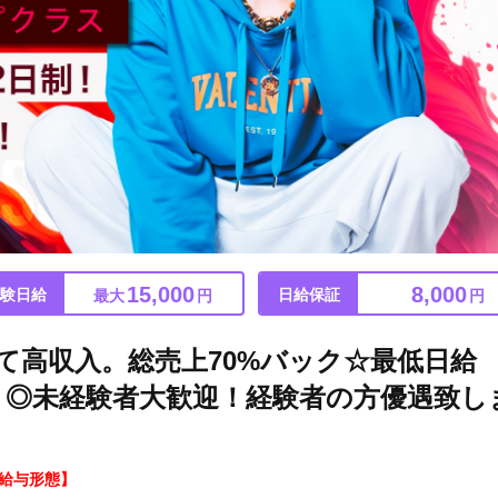
15,000
8,000
験日給
日給保証
最大
円
円
いて高収入。総売上70%バック☆最低日給
あり◎未経験者大歓迎！経験者の方優遇致し
給与形態】