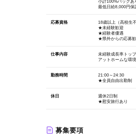
小計100%バックあ
最低日給8,000円保
応募資格
18歳以上（高校生
★未経験歓迎
★経験者優遇
★県外からの応募
仕事内容
未経験成長率トッ
アットホームな環
勤務時間
21:00～24:30
★全員自由出勤制
休日
週休2日制
★慰安旅行あり
募集要項