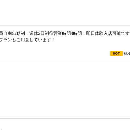
ています！
ん。
さい！
員自由出勤制！週休2日制◎営業時間4時間！即日体験入店可能です
プランもご用意しています！
ていただきます。
60
！
だきます。
す！