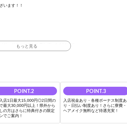
ざいます！！
メリハリをつけてお仕事していただけます。
もっと見る
も圧倒的にホワイトな環境です。
こともあるかと思いますが、給与形態にも問題なし！
めての方でも売れっ子ホストを目指していただけます！
入店1日最大15,000円◎2日間の
入店祝金あり・各種ボーナス制度あ
ります。
で最大30,000円以上！県外から
り・日払い制度あり！さらに寮費・
しの方はさらに特典付きの限定
ヘアメイク無料など待遇充実！
ンでご案内！