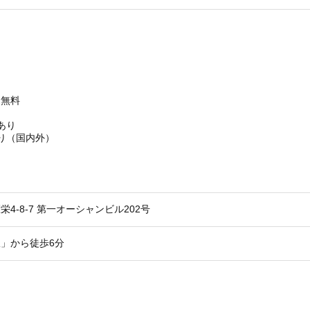
り
り
ト無料
り
あり
り（国内外）
4-8-7 第一オーシャンビル202号
」から徒歩6分