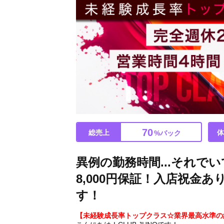
70
総売上
体
%バック
異例の勤務時間...それで
8,000円保証！入店祝金
す！
【未経験成長率トップクラス☆業界最高水準の