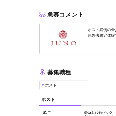
★
年2回国内外旅行あり
アットホームな環境で、従業員全員仲良く働い
急募コメント
厳しい上下関係やしがらみなどは一切ありませ
新人もすぐに馴染める環境ですのでご安心くだ
《体験入店について》
ホスト異例の全
まずはご応募ください。
県外者限定体験
面接で詳しくお話をして、まとまったら体験し
★
体験入店最大15,000円
★
2日間で日給30,000円以上
県外の方はさらにお得な体験プランをご用意！
★
交通費支給あり
募集職種
★
食費支給あり
★
宿泊先あり
★
即日入寮可能
ホスト
名古屋での生活もきちんとサポートさせていた
まずはLINE・お電話にてご応募お願い致しま
ホスト
お会いできることを楽しみにしております！！
給与
総売上70%バック