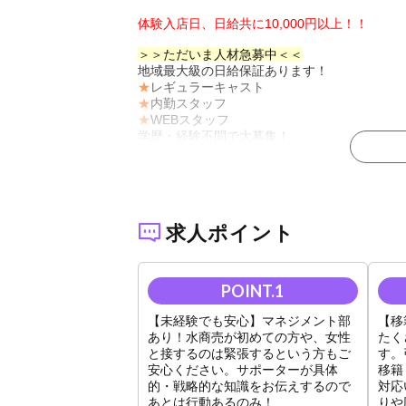
体験入店日、日給共に10,000円以上！！
＞＞ただいま人材急募中＜＜
地域最大級の日給保証あります！
★
レギュラーキャスト
★
内勤スタッフ
★
WEBスタッフ
学歴・経験不問で大募集！
▶売れるための育成プログラムも充実！
【GORGEOUS特典】
1.ヘアメイク2ヶ月無料!
2.寮費2ヶ月無料!
求人ポイント
3.移籍金は貴方の売上金の120%!
4.未経験者でも日給10,000 円!
5.名刺、宣材写真代無料!
6.国内外の慰安旅行が年間2回!
7.寮生限定! 生活用品一式支給!
【未経験でも安心】マネジメント部
【移
SNS全盛のこの時代、
あり！水商売が初めての方や、女性
たく
使えるツールはすべて使って名古屋から全国へ
と接するのは緊張するという方もご
す。
安心ください。サポーターが具体
移籍
環境には自信があります！
的・戦略的な知識をお伝えするので
対応
まずはお気軽に体験入店にお越しください。
あとは行動あるのみ！
りや