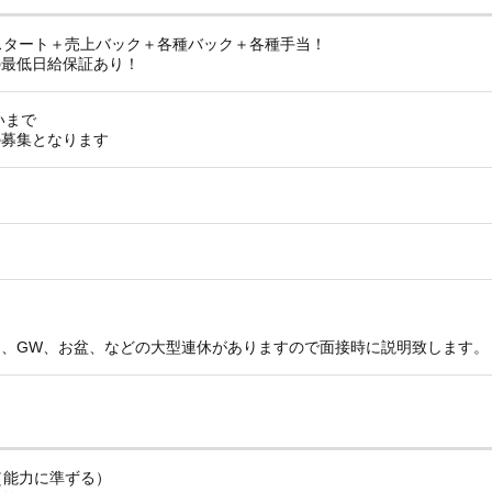
以上スタート＋売上バック＋各種バック＋各種手当！
の最低日給保証あり！
いまで
の募集となります
ト
月、GW、お盆、などの大型連休がありますので面接時に説明致します。
（能力に準ずる）