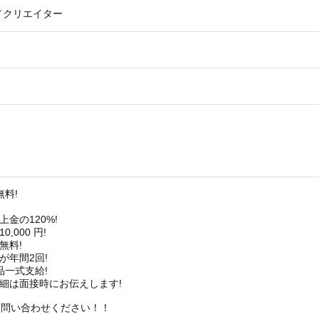
／クリエイター
無料!
上金の120%!
,000 円!
無料!
が年間2回!
品一式支給!
詳細は面接時にお伝えします!
お問い合わせください！！