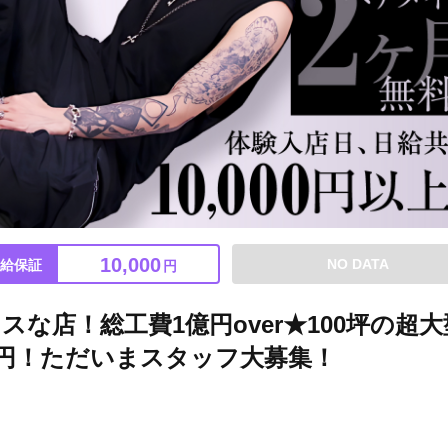
10,000
NO DATA
給保証
円
な店！総工費1億円over★100坪の超大
00円！ただいまスタッフ大募集！