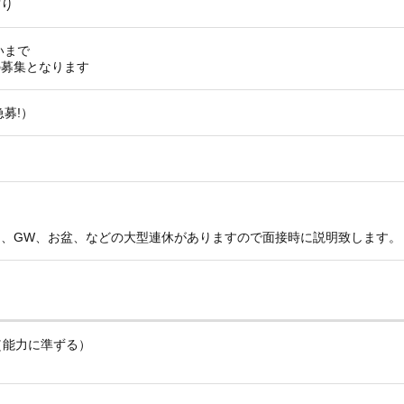
有り
いまで
の募集となります
募!）
月、GW、お盆、などの大型連休がありますので面接時に説明致します。
（能力に準ずる）