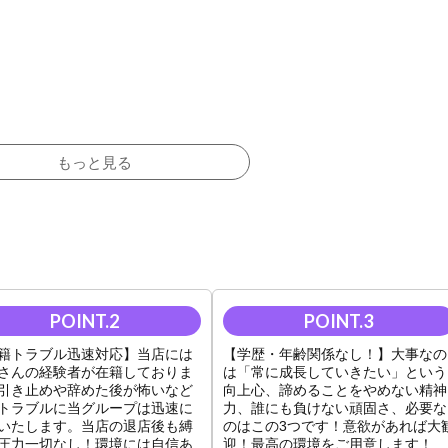
もっと見る
籍トラブル迅速対応】当店には
【学歴・年齢関係なし！】大事なの
さんの経験者が在籍しておりま
は「常に成長していきたい」という
！
引き止めや辞めた後が怖いなど
向上心、諦めることをやめない精神
トラブルに当グループは迅速に
力、誰にも負けない頑固さ、必要な
いたします。当店の退店後も縛
のはこの3つです！意欲があれば大
圧力一切なし！環境には自信あ
迎！最高の環境をご用意します！