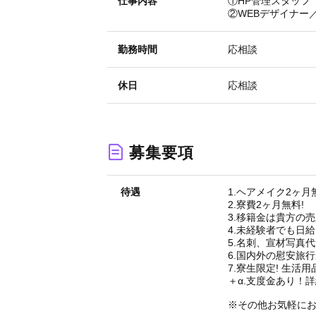
仕事内容
①HP管理スタッフ
②WEBデザイナー
勤務時間
応相談
休日
応相談
募集要項
待遇
1.ヘアメイク2ヶ月
2.寮費2ヶ月無料!
3.移籍金は貴方の売
4.未経験者でも日給10
5.名刺、宣材写真代
6.国内外の慰安旅行
7.寮生限定! 生活用
＋α.支度金あり！
※その他お気軽に