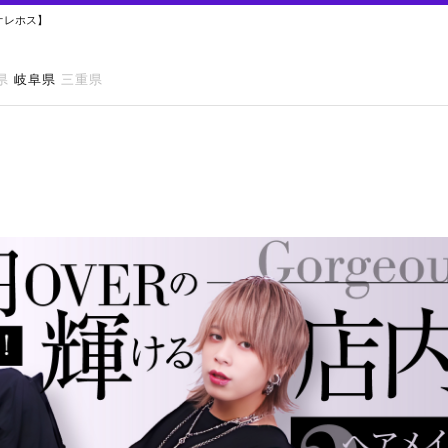
 オレホス】
県
岐阜県
三重県