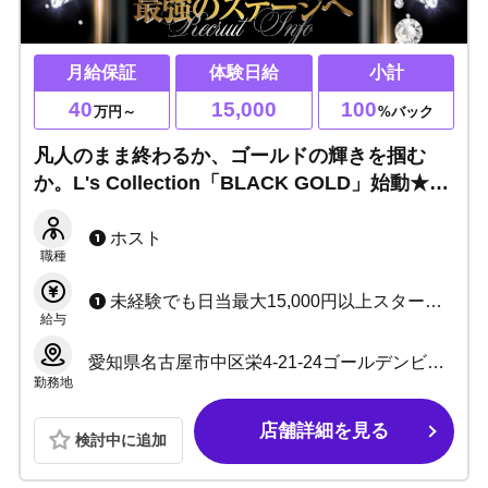
月給保証
体験日給
小計
40
15,000
100
万円～
%バック
凡人のまま終わるか、ゴールドの輝きを掴む
か。L's Collection「BLACK GOLD」始動★小
計100%or月給40万保証！人生の全盛期をフル
サポート！
ホスト
職種
未経験でも日当最大15,000円以上スタート！ ★初月から高日当＋安心保証 経験者は優遇スタート可能 ★今だけ日当保証UP＋入店祝金プレゼント
給与
愛知県名古屋市中区栄4-21-24ゴールデンビルB1F
勤務地
店舗詳細を見る
検討中に追加