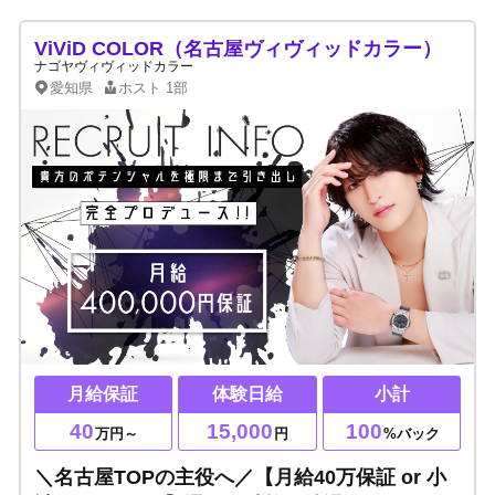
ViViD COLOR（名古屋ヴィヴィッドカラー）
ナゴヤヴィヴィッドカラー
愛知県
ホスト
1部
月給保証
体験日給
小計
40
15,000
100
万円～
円
%バック
＼名古屋TOPの主役へ／【月給40万保証 or 小