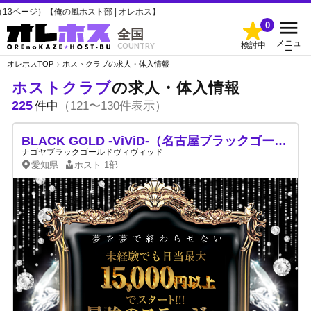
の風ホスト部 | オレホス】
0
全国
メニュ
検討中
COUNTRY
ー
オレホスTOP
ホストクラブの求人・体入情報
ホストクラブ
の求人・体入情報
225
件中
（121〜130件表示）
BLACK GOLD -ViViD-（名古屋ブラックゴールドヴィヴィッド）
ナゴヤブラックゴールドヴィヴィッド
愛知県
ホスト
1部