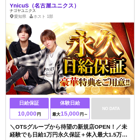
YnicuS（名古屋ユニクス）
ナゴヤユニクス
愛知県
ホスト
1部
日給保証
体験日給
NO DATA
10,000
15,000
円
最大
円～
＼OTSグループから待望の新規店OPEN！／未
経験でも日給1万円永久保証＋体入最大1.5万円