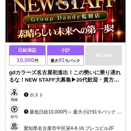
日給保証
小計
NO DATA
10,000
91
円
最大
%バック
gdカラーズ名古屋初進出！この勢いに乗り遅れ
るな！NEW STAFF大募集▶20代歓迎・貴方の
第一歩をお待ちしてます！
ホスト
職種
最低日給10,000円～ 最大小計91％バック （各種条件があります。詳細は必ずご確認ください）
給与
愛知県名古屋市中区栄4-8-16 プレコビル2F