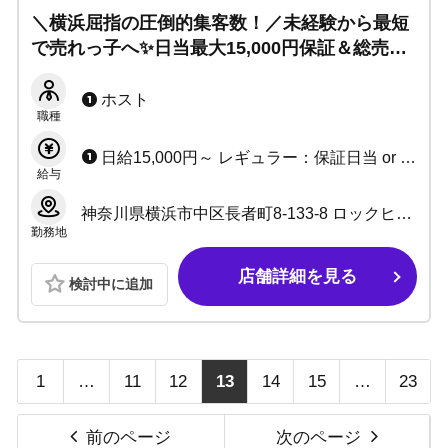
＼横浜屈指の圧倒的集客数！／未経験から最短
で売れっ子へ✨日当最大15,000円保証＆総売上
60%バックの高環境！寮完備・即日日払い
OK◎新人が圧倒的に働きやすい環境をお約束♪
ホスト
職種
日給15,000円～ レギュラー：保証日当 or 総売上の60%バック 準レギュラー：保証日当 or 55%バック
給与
神奈川県横浜市中区長者町8-133-8 ロックヒルズ9ビル 1F
勤務地
店舗詳細を見る
検討中に追加
1
…
11
12
13
14
15
…
23
前のページ
次のページ