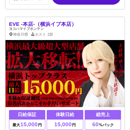
EVE -本店-（横浜イブ本店）
ヨコハマイブホンテン
神奈川県
ホスト
1部
日給保証
体験日給
総売上
15,000
15,000
60
最大
円
円
%バック