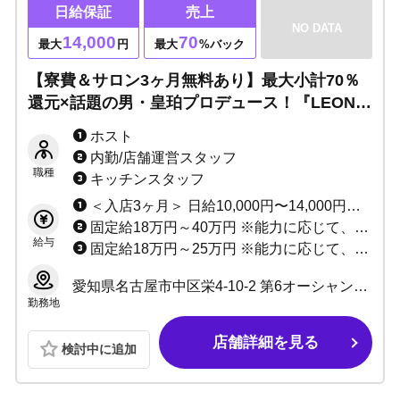
日給保証
売上
NO DATA
14,000
70
最大
円
最大
%バック
【寮費＆サロン3ヶ月無料あり】最大小計70％
還元×話題の男・皇珀プロデュース！『LEON』
で未経験から看板ホストへ！
ホスト
内勤/店舗運営スタッフ
職種
キッチンスタッフ
＜入店3ヶ月＞ 日給10,000円〜14,000円保証 or 歩合小計70% +各種賞金 ↓ ＜入店4ヶ月以降＞ 日給7,000円〜9,000円＋歩合最大70% ※歩合給、賞金などの詳細は、面接時にご説明いたします！
固定給18万円～40万円 ※能力に応じて、研修期間あり。
給与
固定給18万円～25万円 ※能力に応じて、研修期間あり。
愛知県名古屋市中区栄4-10-2 第6オーシャンビル 6F
勤務地
店舗詳細を見る
検討中に追加