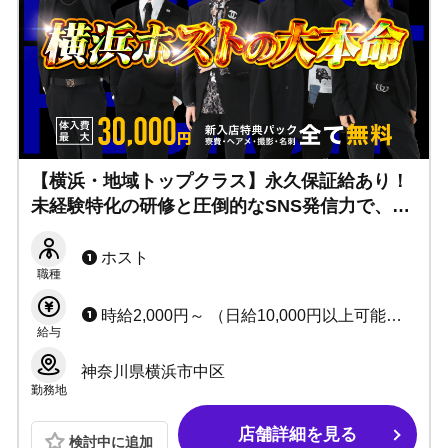
【横浜・地域トップクラス】永久保証給あり！
未経験特化の研修と圧倒的なSNS発信力で、あ
なたの「稼ぎたい」に応えます！
ホスト
職種
時給2,000円～ （日給10,000円以上可能） ※時給＋歩合＋各種賞金＋手当 ▶安定の永久保証給制度あり（月給20万円+α）
給与
神奈川県横浜市中区
勤務地
店舗詳細を見る
検討中に追加