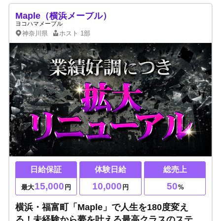
Maple（横浜メープル）
ヨコハマメープル
神奈川県
ホスト
1部
日給保証
体験日給
総売上
15,000
10,000
50
最大
円
円
%
横浜・福富町「Maple」で人生を180度変え
る！未経験から夢を叶える最高クラスのステー