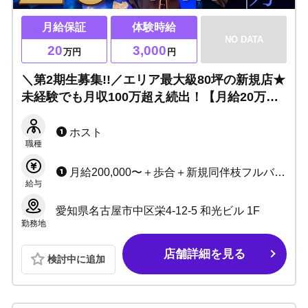
月給保証
体験時給
NO DATA
20
3,000
万円
円
＼第2期生募集!!／エリア最大級80坪の新規店★
未経験でも月収100万超え続出！【月給20万円
保証×経験者小計100％バック】上京支援＆売れ
っ子セミナーであなたの夢を全面バックアッ
ホスト
職種
プ！
月給200,000〜＋歩合＋新規同伴枝フルバック 例: 月給200,000 +20,000（売上バック） +10,000（指名バック） +6,000（新規） +3,000（同伴） +3,000（枝） ＝242,000
給与
愛知県名古屋市中区栄4-12-5 和光ビル 1F
勤務地
店舗詳細を見る
検討中に追加