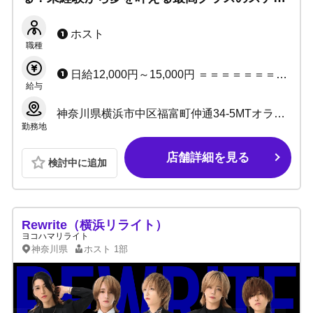
ジと、業界屈指の高還元給与システムを用意！
ホスト
職種
日給12,000円～15,000円 ＝＝＝＝＝＝＝＝＝＝＝＝ 日給10,000円＋小計バック＋指名料バック＋場内指名料バック＋同伴料バック＋ボトルバック＋皆勤賞 or 総売50%〜バック＋各種賞金 ※売上に応じてスライド制のため50%以上可能！
給与
神奈川県横浜市中区福富町仲通34-5MTオラクルビル3F
勤務地
店舗詳細を見る
検討中に追加
Rewrite（横浜リライト）
ヨコハマリライト
神奈川県
ホスト
1部