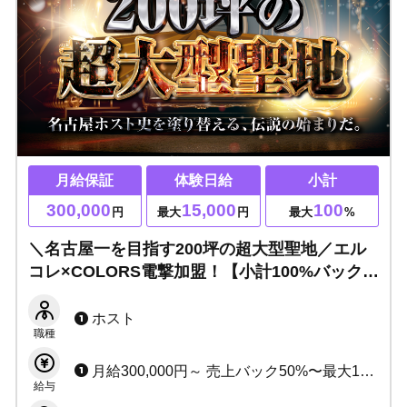
月給保証
体験日給
小計
300,000
15,000
100
円
最大
円
最大
%
＼名古屋一を目指す200坪の超大型聖地／エル
コレ×COLORS電撃加盟！【小計100%バックor
月給40万保証】未経験から「次世代のスター」
へ駆け上がれ！
ホスト
職種
月給300,000円～ 売上バック50%〜最大100% ★各種賞金あり ★経験問わず特別待遇あり
給与