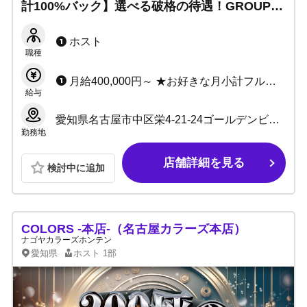
計100%バック】選べる破格の待遇！GROUP売
上No.1の実績店！初回数が多くチャンス多数🔥
君の人生を劇的に塗り替えろ！
ホスト
職種
月給400,000円～ ★お好きな月小計フルバック ★各種賞金あり ★経験問わず特別待遇あり
給与
愛知県名古屋市中区栄4-21-24ゴールデンビル1F
勤務地
店舗詳細を見る
検討中に追加
COLORS -本店-（名古屋カラーズ本店）
ナゴヤカラーズホンテン
愛知県
ホスト
1部