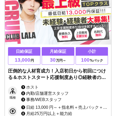
日給保証
月給保証
小計
13,000
30
100
円
万円～
%バック
圧倒的な人材育成力！入店初日から初回につけ
る＆ホストスタート応援制度あり◎経験者の方
は移籍準備金あり◎全国区の知名度で、売れっ
ホスト
子への近道になる！
内勤/店舗運営スタッフ
職種
事務/WEBスタッフ
日給 13,000 円～＋指名料＋売上バック＋賞金
月給25万円以上＋能力給