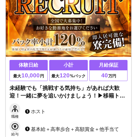
体験日給
小計
月給保証
10,000
120
40
最大
円
最大
%バック
万円
未経験でも「挑戦する気持ち」があれば大歓
迎！一緒に夢を追いかけましょう！▶移籍トラ
ブル解決！経験者も大歓迎！
ホスト
職種
基本給＋高率歩合＋高額賞金＋他手当て
給与