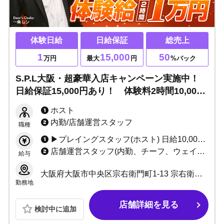
体験日給
日給保証
総売上
1
15,000
50
万円
最大
円
%バック
S.P.L大阪・超豪華入店キャンペーン実施中！
日給保証15,000円あり！ 体験料2時間10,000
円を即日支給！
ホスト
内勤/店舗運営スタッフ
職種
▶プレイングスタッフ(ホスト) 日給10,000円 ＋総売計最大50%バック〜 ＋高額ボトル買取制度 ＋永久的なリファーラル手当 今なら日給10,000円→15,000円！ 他、多数賞金あり！
店舗運営スタッフ(内勤、チーフ、ウェイター) 日給10,000円 ＋店舗売上バック ＋永久的なリファーラル手当 ※場合によってはプレイングスタッフより稼げます！ ボーナス年２回！
給与
大阪府大阪市中央区宗右衛門町1-13 宗右衛門町クリスタルビルB1F
勤務地
店舗詳細を見る
検討中に追加