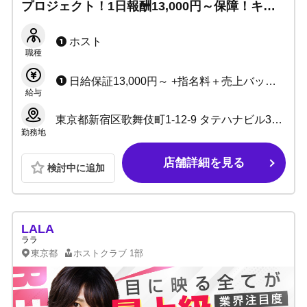
プロジェクト！1日報酬13,000円～保障！キャ
ッチ・ノルマ・残業なし。ノンアル営業OK◎
独自の教育システムで育て上げます！
ホスト
職種
日給保証13,000円～ +指名料＋売上バック＋賞金
給与
東京都新宿区歌舞伎町1-12-9 タテハナビル3階-A
勤務地
店舗詳細を見る
検討中に追加
LALA
ララ
東京都
ホストクラブ
1部