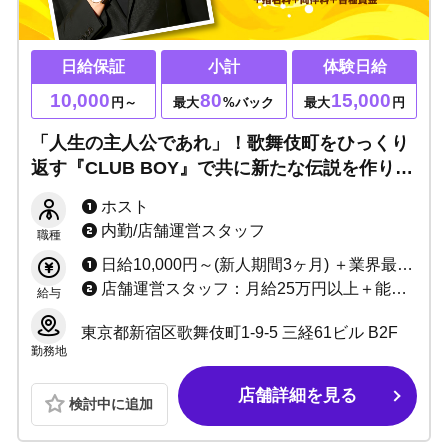
日給保証
小計
体験日給
10,000
80
15,000
円～
最大
%バック
最大
円
「人生の主人公であれ」！歌舞伎町をひっくり
返す『CLUB BOY』で共に新たな伝説を作りま
しょう！！未経験でも大歓迎、基本マナーから
ホスト
知識まですべて伝授します！
内勤/店舗運営スタッフ
職種
日給10,000円～(新人期間3ヶ月) ＋業界最高基準の売上バック(最大80％) ＋指名料＋同伴料＋各種賞金
店舗運営スタッフ：月給25万円以上＋能力給 ※業績に応じて昇給随時
給与
東京都新宿区歌舞伎町1-9-5 三経61ビル B2F
勤務地
店舗詳細を見る
検討中に追加