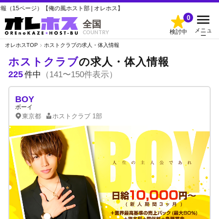
俺の風ホスト部 | オレホス】
0
全国
メニュ
検討中
COUNTRY
ー
オレホスTOP
ホストクラブの求人・体入情報
ホストクラブ
の求人・体入情報
225
件中
（141〜150件表示）
BOY
ボーイ
東京都
ホストクラブ
1部