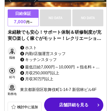
日給保証
NO DATA
NO DATA
7,000
円～
未経験でも安心！サポート体制＆研修制度が充
実◎楽しく稼ぐがモットー！レクリエーション
充実！あなたに合うライフスタイルでOK▶無
ホスト
理はさせません。長きに渡って愛されるお店で
内勤/店舗運営スタッフ
働きませんか？
職種
キッチンスタッフ
最低日給7,000円～10,000円 ＋指名料＋歩合＋高額賞金多数
月収250,000円以上
給与
月収30万円以上
東京都新宿区歌舞伎町1-14-7 新宿林ビル6F
勤務地
店舗詳細を見る
検討中に追加