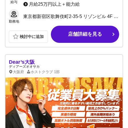
給与
月給25万円以上＋能力給
東京都新宿区歌舞伎町2-35-5 リゾンビル 4F 【店舗】 営業時間 20:00～24:00 定休日：毎週金曜日・月末
勤務地
店舗詳細を見る
検討中に追加
Dear’s大阪
ディアーズオオサカ
大阪府
ホストクラブ
1部