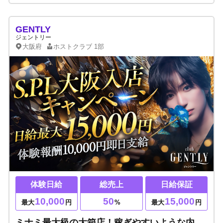
GENTLY
ジェントリー
大阪府
ホストクラブ
1部
体験日給
総売上
日給保証
10,000
50
15,000
最大
円
%
最大
円
ミナミ最大級の大箱店！稼ぎやすいような内