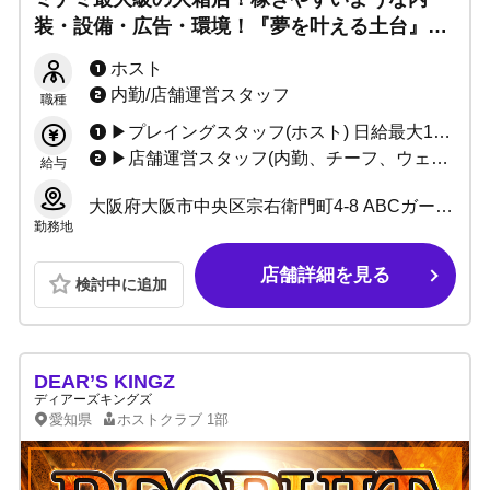
装・設備・広告・環境！『夢を叶える土台』を
ここで築きます！一から教える研修制度と日給
ホスト
保証で未経験でも安心！あなたの魅力を最大限
内勤/店舗運営スタッフ
職種
に引き出します！
▶プレイングスタッフ(ホスト) 日給最大15,000円 ＋総売上50%バック〜 ＋高額ボトル買取制度 ＋永久的なリファーラル手当 【入店体験随時募集中】 体験報酬10,000円即日支給!! 今なら入店祝金支給！
▶店舗運営スタッフ(内勤、チーフ、ウェイター) 日給10,000円 ＋店舗売上バック ＋永久的なリファーラル手当 ※場合によってはプレイングスタッフより稼げます 役員・本部登用システム有り(店売りバック付帯＋基本月給昇給＋ボーナス) ボーナス年２回
給与
大阪府大阪市中央区宗右衛門町4-8 ABCガーデンビル2階
勤務地
店舗詳細を見る
検討中に追加
DEAR’S KINGZ
ディアーズキングズ
愛知県
ホストクラブ
1部