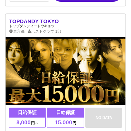
TOPDANDY TOKYO
トップダンディートウキョウ
東京都
ホストクラブ
1部
日給保証
日給保証
NO DATA
8,000
15,000
円～
円