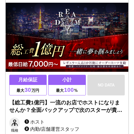
月給保証
小計
NO DATA
30
100
最大
万円
最大
%
【総工費1億円】一流のお店でホストになりま
せんか？全面バックアップで次のスターが貴方
の手に！日払いOK・前借り制度あり、寮完
ホスト
備！必要な待遇はすべて揃っています。
内勤/店舗運営スタッフ
職種