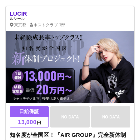
LUCIR
ルシール
東京都
ホストクラブ
1部
日給保証
NO DATA
NO DATA
13,000
円
知名度が全国区！『AIR GROUP』完全新体制