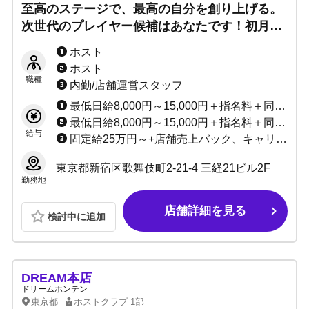
至高のステージで、最高の自分を創り上げる。
次世代のプレイヤー候補はあなたです！初月の
寮費・名刺代・撮影代はすべて無料◎経験・未
ホスト
経験どちらも特典多数！高額バック・各種手当
ホスト
も充実！
職種
内勤/店舗運営スタッフ
最低日給8,000円～15,000円＋指名料＋同伴料＋売上バック＋その他手当多数
最低日給8,000円～15,000円＋指名料＋同伴料＋売上バック＋賞金多数
給与
固定給25万円～+店舗売上バック、キャリア給、技能給
東京都新宿区歌舞伎町2-21-4 三経21ビル2F
勤務地
店舗詳細を見る
検討中に追加
DREAM本店
ドリームホンテン
東京都
ホストクラブ
1部