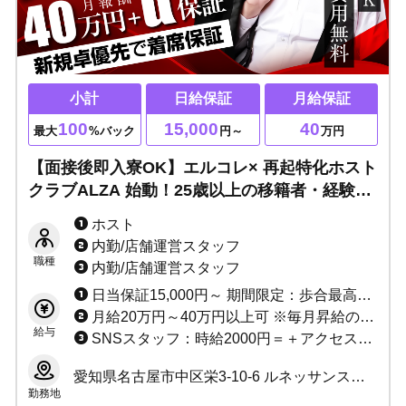
小計
日給保証
月給保証
100
15,000
40
最大
%バック
円～
万円
【面接後即入寮OK】エルコレ× 再起特化ホスト
クラブALZA 始動！25歳以上の移籍者・経験者
を大募集！24歳以下の未経験も歓迎！！
ホスト
内勤/店舗運営スタッフ
職種
内勤/店舗運営スタッフ
日当保証15,000円～ 期間限定：歩合最高小計100％バック以上
月給20万円～40万円以上可 ※毎月昇給のチャンスあり、常に身近で経営のノウハウを学べます。 昇給、昇格査定随時(今やっていることが必ず結果になります)
給与
SNSスタッフ：時給2000円＝＋アクセス手当て(例/1再生回数1円等) ★週払いOK
愛知県名古屋市中区栄3-10-6 ルネッサンスビル 3F
勤務地