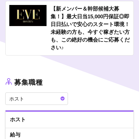
私たちが求めているのは、経験ではなく「これからどうなりたい
【新メンバー＆幹部候補大募
か」というあなたの可能性です。
集！】最大日当15,000円保証◎即
夢を叶えるための第一歩を、横浜トップクラスの集客力とサポー
日日払いで安心のスタート環境！
ト体制が整ったこの場所で踏み出してみませんか？
未経験の方も、今すぐ稼ぎたい方
即日体験入店OK🎉
も、この絶好の機会にご応募くだ
※当日21時までにご連絡ください。
さい♪
ご応募・お問い合わせお待ちしております♪
募集職種
ホスト
ホスト
給与