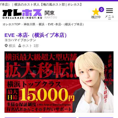
｜横浜のホスト求人【俺の風ホスト部 | オレホス】
0
関東
メニュ
検討中
KANTOU
ー
オレホスTOP
神奈川県
横浜
EVE -本店-（横浜イブ本店）
EVE -本店-（横浜イブ本店）
ヨコハマイブホンテン
横浜
ホスト
1部