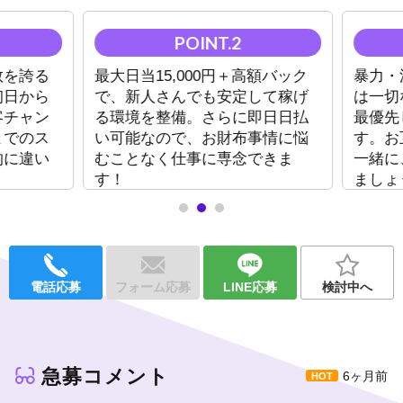
入店時の負担を最小限に抑えます！
未経験者さんに選ばれる最大の理由は、圧倒的な「チャンスの
数」です！
を誇る
最大日当15,000円＋高額バック
暴力・
横浜エリアでもトップクラスの新規・フリーのお客様がご来店さ
日から
で、新人さんでも安定して稼げ
は一切
れるため、入店初日から接客の機会が豊富にあります。
チャン
る環境を整備。さらに即日日払
最優先
でのス
い可能なので、お財布事情に悩
す。お
独自の研修カリキュラムに加え、先輩スタッフがマンツーマンで
売れるノウハウを伝授します。
に違い
むことなく仕事に専念できま
一緒に
暴力・派閥・厳しい上下関係は一切排除。風通しの良い環境で、
す！
ましょ
のびのびと個性を伸ばせるのが当店の自慢です。
【給与システム】
レギュラー：保証日当 or 総売上の60%バック
準レギュラー：保証日当 or 55%バック
電話応募
フォーム応募
LINE応募
検討中へ
◆貸しスーツあり
◆独立支援制度あり
◆売上に応じた自由出勤制度あり
◆学生・Wワーク歓迎
急募コメント
6ヶ月前
ホストという仕事に不安を感じる必要はありません！