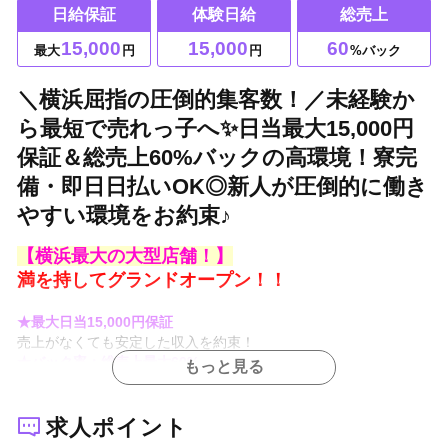
日給保証
体験日給
総売上
15,000
15,000
60
最大
円
円
%バック
＼横浜屈指の圧倒的集客数！／未経験か
ら最短で売れっ子へ✨日当最大15,000円
保証＆総売上60%バックの高環境！寮完
備・即日日払いOK◎新人が圧倒的に働き
やすい環境をお約束♪
【横浜最大の大型店舗！】
満を持してグランドオープン！！
★最大日当15,000円保証
売上がなくても安定した収入を約束！
★バック率：総売上最大60%
もっと見る
頑張った分がダイレクトに給与へ反映！
★即日日払いOK
急な出費があっても安心、その日に現金支給！
求人ポイント
★支度金制度＆面接交通費支給