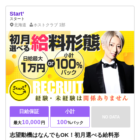
Start’
スタート
北海道
ホストクラブ
1部
日給保証
小計
NO DATA
10,000
100
最大
円
%バック
志望動機はなんでもOK！初月選べる給料形