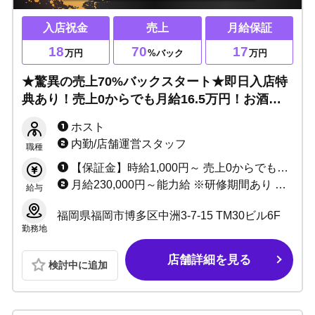
入店祝金
売上
月給保証
18
70
17
万円
%バック
万円
★驚異の売上70%バックスタート★即日入店特
典あり！売上0からでも月給16.5万円！お酒が
飲めなくてもOK◎学生・アルバイトOK◎新規
ホスト
初回100名オーバーで大盛況♪新人も売れやすい
内勤/店舗運営スタッフ
職種
環境です！
【保証金】時給1,000円～ 売上0からでも月給16.5万円！ ★驚愕の売上小計70％バック～
月給230,000円～能力給 ※研修期間あり 詳しくはお問い合わせください！
給与
福岡県福岡市博多区中洲3-7-15 TM30ビル6F
勤務地
店舗詳細を見る
検討中に追加