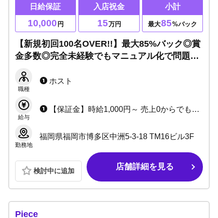
日給保証
入店祝金
小計
10,000
15
85
円
万円
最大
%バック
【新規初回100名OVER!!】最大85%バック◎賞
金多数◎完全未経験でもマニュアル化で問題な
し♪ノンアル営業OK！学生・アルバイトOK！
人間関係を「大切」にするお店で働きやすさト
ホスト
職種
ップクラスです！
【保証金】時給1,000円～ 売上0からでも月給18～20万円！ ★驚愕の売上小計70％バック～ （アルバイトは売上小計50%バック～）
給与
福岡県福岡市博多区中洲5-3-18 TM16ビル3F
勤務地
店舗詳細を見る
検討中に追加
Piece