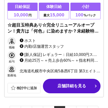
日給保証
体験日給
小計
10,000
15,000
100
円
最大
%バック
☆超目玉特典あり☆完全リニューアルオープ
ン！貴方は「何色」に染めますか？未経験特化
店で育成制度充実！売れっ子ホストの道へと導
ホスト
きます！1人暮らし応援制度もあり♪
内勤/店舗運営スタッフ
職種
[新人保証] レギュラー：日給10,000円スタート アルバイト：日給8,000円スタート [経験者] 入店から3ヶ月小計100％バック 以降3ヶ月小計70％バック〜最大75％バック＋指名料、同伴料、場内指名料全額バック ※諸条件なし。もちろん新人保証からの通常入店もOK。
月給25万～＋売上歩合60%～＋指名料同伴料場内指名料全額バック＋各種バック＋各種手当＋ボーナス有り
給与
北海道札幌市中央区南5条西6丁目 第3エイトビル 5階
勤務地
店舗詳細を見る
検討中に追加