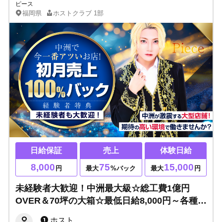
ピース
福岡県
ホストクラブ
1部
日給保証
売上
体験日給
8,000
75
15,000
円
最大
%バック
最大
円
未経験者大歓迎！中洲最大級☆総工費1億円
OVER＆70坪の大箱☆最低日給8,000円～各種歩
合あり！期待の高い環境で働きませんか？必ず
ホスト