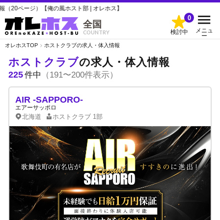
俺の風ホスト部 | オレホス】
0
全国
メニュ
検討中
COUNTRY
ー
オレホスTOP
ホストクラブの求人・体入情報
ホストクラブ
の求人・体入情報
225
件中
（191〜200件表示）
AIR -SAPPORO-
エアーサッポロ
北海道
ホストクラブ
1部