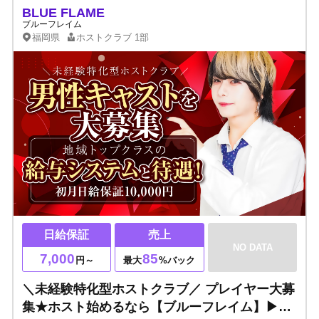
BLUE FLAME
ブルーフレイム
福岡県
ホストクラブ
1部
日給保証
売上
NO DATA
7,000
85
円～
最大
%バック
＼未経験特化型ホストクラブ／ プレイヤー大募
集★ホスト始めるなら【ブルーフレイム】▶人