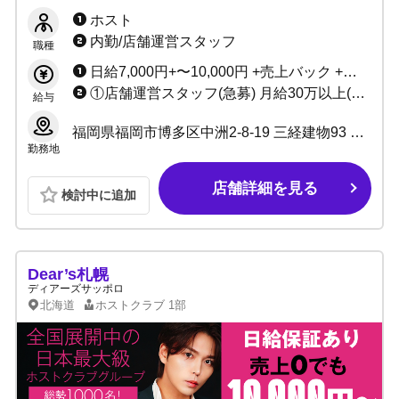
気プレイヤー輩出実績あり！地域トップクラス
ホスト
の給与システムと待遇です！！
内勤/店舗運営スタッフ
職種
日給7,000円+〜10,000円 +売上バック +賞金(小計55%〜85%バック) 実働5時間（時給換算1400円）永久保証！！ (SET料金、指名料すべて売上に含まれます) ※小計50万〜完全歩合55%からスライド制 ※小計200万〜完全歩合66%からスライド制
①店舗運営スタッフ(急募) 月給30万以上(研修期間27万円) +能力給 社会保険完備 入社祝金有 アルバイト(ウェイター) 日給7,000円 1日5h勤務（20時～25時） ※時間帯については応相談 ②デザイナー ③クリエーター 月給25万円以上 +能力給 +社会保険完備 入社祝金3万円 ④ヘアメイク(急募) 月給28万円以上 +歩合 +社会保険完備 ※グループから出店するヘアメイク、サロンのオーナー店長も大募集！ ⑤カメラマン 日給1万円以上 自由出勤
給与
福岡県福岡市博多区中洲2-8-19 三経建物93 3F 301号室
勤務地
店舗詳細を見る
検討中に追加
Dear’s札幌
ディアーズサッポロ
北海道
ホストクラブ
1部