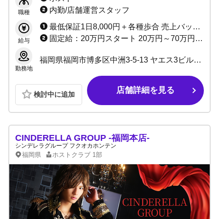
稼げるビジョンをお見せします！
内勤/店舗運営スタッフ
職種
最低保証1日8,000円＋各種歩合 売上バック50%～最大75% ☆経験者は初月売上100%バック！
固定給：20万円スタート 20万円～70万円可能！ ※役職や能力に応じて基本給が変化致します。 ◆社会保険完備 税法上定められた所得税以外の控除はありません。
給与
福岡県福岡市博多区中洲3-5-13 ヤエス3ビル4階
勤務地
店舗詳細を見る
検討中に追加
CINDERELLA GROUP -福岡本店-
シンデレラグループ フクオカホンテン
福岡県
ホストクラブ
1部