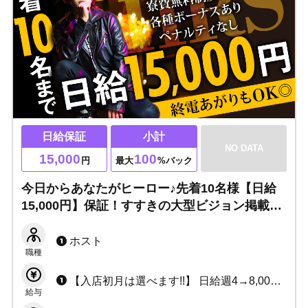
日給保証
小計
NO DATA
15,000
100
円
最大
%バック
今日からあなたがヒーロー♪先着10名様【日給
15,000円】保証！すすきの大型ビジョン掲載制
度あり！寮費無料制度あり・各種ボーナスあ
り・ペナルティなし◎選べる出勤制で終電上が
ホスト
職種
りもOK！
【入店初月は選べます!!】 日給週4→8,000円 週5→9,000円 週6→10,000円 or 小計100%バック+各種賞金+皆勤賞
給与