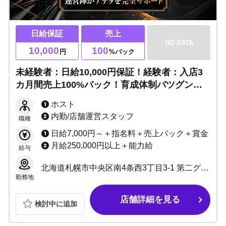
日給保証
売上
NO DATA
10,000
100
円
%バック
未経験者：日給10,000円保証！経験者：入店3
カ月間売上100%バック！育成体制バツグン◎
ノルマ、残業なしで安心！理不尽な上下関係な
ホスト
く毎日楽しく働けます！
内勤/店舗運営スタッフ
職種
日給7,000円～＋指名料＋売上バック＋賞金
月給250,000円以上＋能力給
給与
北海道札幌市中央区南4条西3丁目3-1 第二グリーンビル 5F
勤務地
店舗詳細を見る
検討中に追加