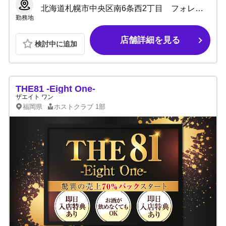
北海道札幌市中央区南6条西2丁目 フォレストビル6階
勤務地
店舗詳細を見る
検討中に追加
THE81 -Eight One-
ザエイト ワン
福岡県
ホストクラブ
1部