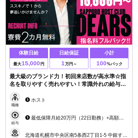
体験日給
日給保証
小計
15,000
1
100
最大
円
万円～
%バック
最大級のブランド力！初回来店数が高水準☆指
名を取りやすく売れやすい！常識外れの給与シ
ステム＆福利厚生！夢を追いかける貴方を最大
限サポート！
ホスト
職種
最低保障月給20万円（22日勤務）+高額売上バック 本指名、場内指名、同伴料全額バック ※レギュラー月26日勤務 シフトスタッフ完全自由出勤
給与
北海道札幌市中央区南5条西2丁目1-5 中銀すすきのソシアルビル 7F