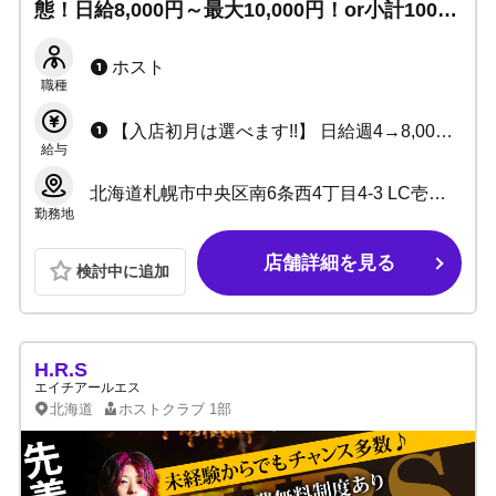
態！日給8,000円～最大10,000円！or小計100%
バック＋α☆毎日日払いOK！マンション寮完
備！有給休暇・大型連休もございます！
ホスト
職種
【入店初月は選べます!!】 日給週4→8,000円 週5→9,000円 週6→10,000円 or 小計100%バック+各種賞金+皆勤賞
給与
北海道札幌市中央区南6条西4丁目4-3 LC壱番館4F
勤務地
店舗詳細を見る
検討中に追加
H.R.S
エイチアールエス
北海道
ホストクラブ
1部