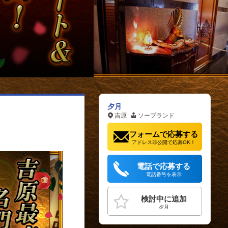
夕月
吉原
ソープランド
フォームで応募する
アドレス非公開で応募OK！
電話で応募する
電話番号を表示
検討中に追加
夕月