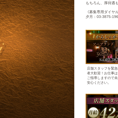
もちろん、厚待遇
《募集専用ダイヤ
夕月：03-3875-19
店舗スタッフを緊急
者大歓迎！お仕事は
ご指導しますので未
安心ください。