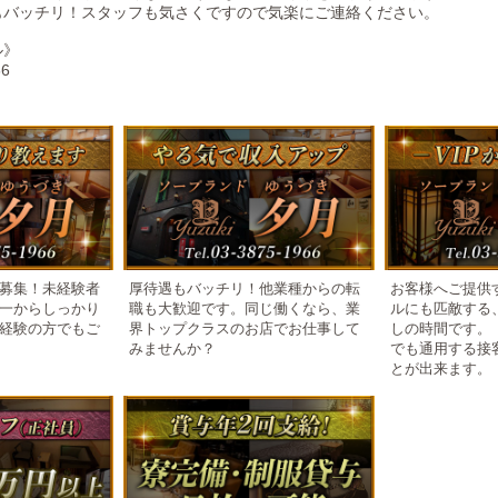
もバッチリ！スタッフも気さくですので気楽にご連絡ください。
ル》
66
募集！未経験者
厚待遇もバッチリ！他業種からの転
お客様へご提供
一からしっかり
職も大歓迎です。同じ働くなら、業
ルにも匹敵する
経験の方でもご
界トップクラスのお店でお仕事して
しの時間です。
みませんか？
でも通用する接
とが出来ます。