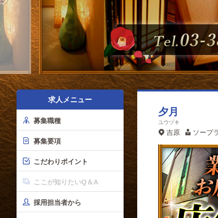
求人メニュー
夕月
募集職種
ユウヅキ
吉原
ソープ
募集要項
こだわりポイント
ここが知りたいQ＆A
採用担当者から