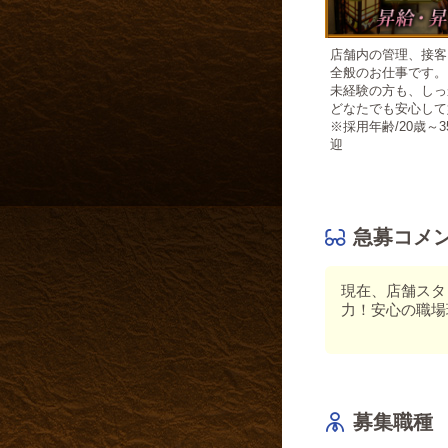
店舗内の管理、接客
全般のお仕事です。
未経験の方も、しっ
どなたでも安心して
※採用年齢/20歳～
迎
急募コメ
現在、店舗スタ
力！安心の職場
募集職種