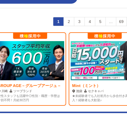
1
2
3
4
5
…
69
積
極
採用中
積
極
採用中
ROUP AGE－グループアージュ－
Mint（ミント）
川崎
ソープランド
池袋
セクキャバ
性スタッフも活躍中◎性別・職歴・学歴は
★未経験者でも入社初月から歩合付き高
不問！月給30万円
入！経験者も大歓迎♪