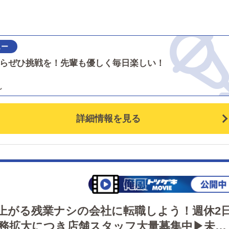
ある名門グループという自負がございます。パワハラや
き方を選べる雇用制度！ ①週休２日制度、初任給28万円
力行為、違法行為は一切排除。名門の名に恥じないよう
タート 週休２日を確保できますので、仕事もプライベー
従業員を大切にする運営を徹底しております。突出した
も充実できる制度になります。 ②給与35万円スタート 
件ではありませんが...トゥルースグループでしか実現で
にかく稼ぎたい方オススメ！更に貴方の成長次第ではド
らぜひ挑戦を！先輩も優しく毎日楽しい！
ないことがございます！店舗スタッフ大募集中！経験や
ドンお給料が上がります！※①も適応 ③１日体験入店制
齢不問！！"興味"と"ヤル気"があれば即採用です！メール
ナイトワークが初めてで不安な方にオススメ！まずは職
LINE、電話からお気軽にご応募ください。採用された方
の雰囲気を知っていただく為に体験入店からでもOK！一
は入社時にクオカードを進呈します。アナタとお話でき
お店の働きやすさや、雰囲気を知っていただいてから入
こと楽しみにしております。
していただければと思います。体験入店の場合は全額日
詳細情報を見る
い￥12,000円となります。※入社の強要はございません ～
大手グループで安心の会社経営～ 当店は練馬・上野・神
でお店を経営している大型グループになります。 きちん
株式会社としての経営をしているので福利厚生などもし
かりしています！ 年齢も18～50代までと幅広く採用さ
頂いておりますので是非皆様からのお問合せお待ちして
ります！
上がる残業ナシの会社に転職しよう！週休2
務拡大につき店舗スタッフ大量募集中▶未経