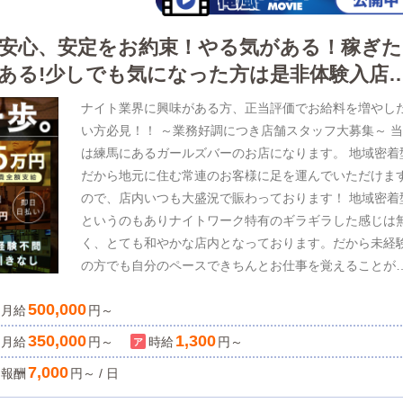
るのでしょうか。「理由をつけて評価を見送る」「無茶
目標を課す」といった、形だけの昇給・昇格制度ではあ
安心、安定をお約束！やる気がある！稼ぎた
ません。本気でこの制度を運用しているため、クリアで
ある!少しでも気になった方は是非体験入店
る目標とフェアな査定で、全員が昇給しやすくなってい
おります！
す。未経験の方も、先輩スタッフがしっかりフォロー致
ナイト業界に興味がある方、正当評価でお給料を増やし
ますので、ご安心ください！∽∽∽∽∽∽∽∽∽∽∽∽ 《風
い方必見！！ ～業務好調につき店舗スタッフ大募集～ 当店
業界で日本一を実現させる為に…！》 『法令の順守』 
は練馬にあるガールズバーのお店になります。 地域密着
ルマ・キャッチ行為なし。ビジネスとして真摯に仕事に
だから地元に住む常連のお客様に足を運んでいただけま
り組んでいます！ 『衛生環境の向上』 ⇒店舗型風俗店
ので、店内いつも大盛況で賑わっております！ 地域密着
からこそ、清潔で且つ快適な環境づくりに取り組んでい
というのもありナイトワーク特有のギラギラした感じは
す！ 『社会への貢献』 ⇒お客様に“癒し・安らぎ・喜
く、とても和やかな店内となっております。だから未経
び”を提供する努力、人材育成に取り組んでいます！
の方でも自分のペースできちんとお仕事を覚えることが
∽∽∽∽∽∽∽∽∽∽∽∽ 内勤業務がメインで、駅まで行っ
きます。 ～『練馬』はアクセスが便利です！～ ・池袋から
500,000
月給
声をかけたり、スカウトをすることもありません。すべ
乗り換えなしで約７分 ・新宿から乗り換えなしで約18分
円～
店舗敷地内ですので、勤務中も身バレの心配をせずに働
・渋谷から乗り換えなしで約22分 ・横浜から乗り換えな
350,000
1,300
月給
円～
時給
円～
ていただけます。～関東で10店舗展開～東京（吉原）⇒
で約50分 また当店は地域密着型なので、大半のお客様が
7,000
報酬
円～ / 日
店舗神奈川（堀之内）⇒5店舗千葉（栄町）⇒3店舗ご希
元の方ばかりです。 なので顔バレなどの心配も一切ござ
の勤務地をお選びください。当社は業界でもとくに歴史
ませんので、安心して働く事ができます！ ◇当店限定！働