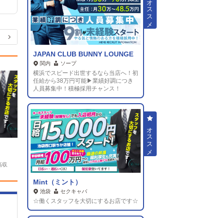
JAPAN CLUB BUNNY LOUNGE
積
極
採用中
関内
ソープ
横浜でスピード出世するなら当店へ！初
任給から38万円可能▶業績好調につき
人員募集中！積極採用チャンス！
CRYSTAL TERRACE(クリスタルテラス)
新橋
セクキャバ
収
ニューオープン!専属送りドライバー(先着1名
～2名採用)積極募集!
Mint（ミント）
池袋
セクキャバ
☆働くスタッフを大切にするお店です☆