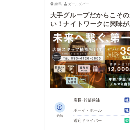
練馬
ガールズバー
大手グループだからこその
い！ナイトワークに興味が
ら！作業員一同お待ちして
店長･幹部候補
ボーイ・ホール
給与
送迎ドライバー