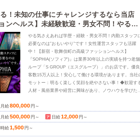
る！未知の仕事にチャレンジするなら当店
ョンヘルス】未経験歓迎・男女不問！やる気
す。異業種からの転職歓迎！20歳～40代活
やる気さえあれば学歴・経験・男女不問！内勤スタッフ
必要なのは”おもいやり”です！女性運営スタッフも活躍
中！【新宿・歌舞伎町の高級ファッションヘルス】
『SOPHIA(ソフィア)』は業界30年以上の実績を持つ老
ループ「S GROUP（エスグループ）」のお店です。優
客数15万人以上！安心して働ける環境があります。当社
モットー：明るく楽しく笑顔を絶やさない事！◆歓迎す
人材・風俗業界や経営に興味があり、ノウハウを学びた
方・18歳以上（高校生不可）で健康な方※公的な身分証
800,000
月給
証(住民票・マイナンバーカード・パスポート・免許証な
円～
ど)をお持ちの方実際に当店で働いているのは、異業種か
500,000
12,000
月給
円～
日給
円～
転職してきた方（この業界が未経験の方）がほとんどで
1,500
時給
円～
す。◆当店について各線新宿駅・西武新宿駅からアクセ
が良く、歌舞伎町の中にありながら隠れ家的な存在の高