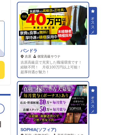
暴
ス
、
ト
条
と
き
ン
年
度
、
場
パンドラ
に
度
吉原
個室高級サウナ
る
社
吉原高級店で充実した職場環境です！
払
経験不問！ 月収100万円以上可能！
超厚待遇が魅力！
田
と
っ
せて
お
日
SOPHIA(ソフィア)