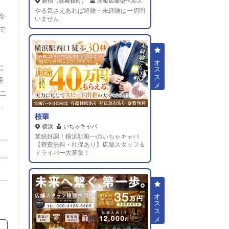
新宿（歌舞伎町）
高級店舗型ヘルス
やる気さえあれば経験・未経験は一切問
今
いません
で
）
に
囲
ニ
で
桜華
タ
横浜
いちゃキャバ
業績好調！横浜駅唯一のいちゃキャバ
75
【寮費無料・社保あり】店舗スタッフ＆
ドライバー大募集！
職
り
→既
方も
い