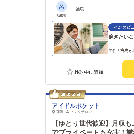
練馬
勤務地
稼ぎたいな
主任
/
宮島
検討中に追加
アイドルポケット
藤沢
ピンクサロン
【ゆとり世代歓迎】月収も
でプライベートも充実！業