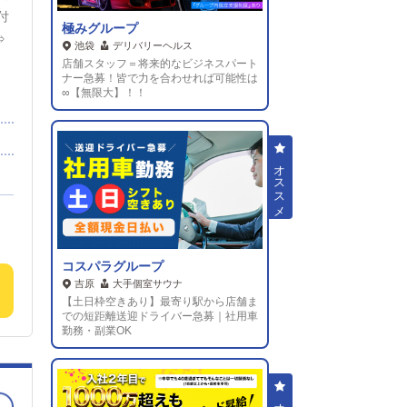
付
極みグループ
⇒
池袋
デリバリーヘルス
店舗スタッフ＝将来的なビジネスパート
ナー急募！皆で力を合わせれば可能性は
⇒
∞【無限大】！！
に
ス
ラ
族
持
ド
コスパラグループ
！！
吉原
大手個室サウナ
課
【土日枠空きあり】最寄り駅から店舗ま
職
での短距離送迎ドライバー急募｜社用車
勤務・副業OK
決
も
れ
い