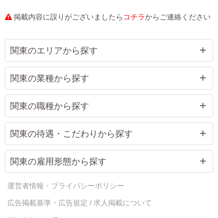
住所：東京都品川区
営業時間：9:00-翌5:00
掲載内容に誤りがございましたら
コチラ
からご連絡ください
ウルトラホワイト
業種：デリヘル
関東のエリアから探す
住所：東京都品川区
営業時間：9:00～翌5:00
関東の業種から探す
ウルトラセレクション
業種：デリヘル
関東の職種から探す
住所：東京都大田区蒲田
営業時間：9:00-翌5:00
関東の待遇・こだわりから探す
ウルトラギャラクシー
業種：デリヘル
関東の雇用形態から探す
住所：東京都大田区蒲田
営業時間：9:00～翌5:00
運営者情報・プライバシーポリシー
ウルトラセレブリティ
広告掲載基準・広告規定 / 求人掲載について
業種：デリヘル
住所：東京都大田区蒲田