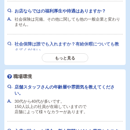
可能です。ぜひ女性第一号の店長を目指してください。
お店ならではの福利厚生や待遇はありますか？
社会保険は完備。その他に関しても他の一般企業と変わり
運転免許証を持っていません。デリヘル店舗スタッフ
ません。
として応募できますか？
可能です。キャスト担当もしくはオペレーション室担当に
配属になります。
社会保障は誰でも入れますか？有給休暇についても教
えてください。
もっと見る
試用期間の3ヶ月終了後、正社員になりましたら入れます。
外国籍の者です。日本国籍でないと応募できません
有給休暇は1年後から10日付与されます。
か？条件等ありましたら教えてください。
そんなことありません。国籍、身元がはっきりしている方
職場環境
は働けます。
社員寮は即日入居可能でしょうか？個人寮・ルームシ
実際にブラジル、フィリピン、モンゴルの国籍のスタッフ
店舗スタッフさんの年齢層や雰囲気を教えてくださ
ェアなど可能な範囲で教えてください。
が働いています。
い。
即日入寮可能です。
30代から40代が多いです。
個人寮とルームシェアも両方ありますので、応募時にお問
150人以上の社員が在籍していますので
い合わせください。
店舗によって様々なカラーがあります。
通勤交通費の支給はありますか？金額の上限等ありま