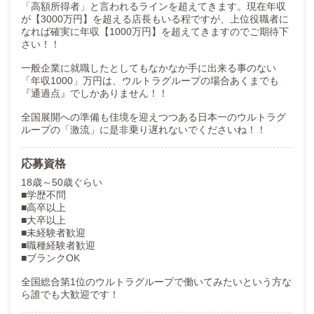
グループ全体の「売上最大化」と「採用最大化」を担う中核部署
「高額所得者」と言われるラインを超えてきます。現在年収
です。
が【3000万円】を超える店長もいる程ですが、上位役職者に
感覚ではなく“数値”を軸に戦略を設計し、実行します。
なれば確実に年収【1000万円】を超えてきますのでご期待下
さい！！
━━━━━━━━━━
一般企業に就職したとしてもなかなか手に出来る事のない
■ 営業広告担当
「年収1000」万円は、ウルトラグループの場合あくまでも
『通過点』でしかありません！！
【役割】
店舗の集客成果を最大化するポジション。
全国展開への準備も佳境を迎えつつある日本一のウルトラグ
ループの「激流」に是非乗り遅れないでくださいね！！
【主な業務】
・各営業媒体の出稿管理
・PV／アクション数／予約数の分析
応募資格
・市場シェアの確認
18歳～50歳ぐらい
・競合分析
■学歴不問
・改善施策の立案と実行
■高卒以上
■大卒以上
数値を読み取り、結果を出す仕事です。
■未経験者歓迎
■職種経験者歓迎
━━━━━━━━━━
■ブランクOK
■ 求人広告担当
全国総合第1位のウルトラグループで働いてみたいという方な
【役割】
ら誰でも大歓迎です！
採用成果を最大化するポジション。