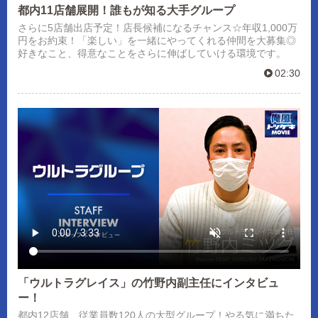
都内11店舗展開！誰もが知る大手グループ
さらに5店舗出店予定！店長候補になるチャンス☆年収1,000万
円をお約束！「楽しい」を一緒にやってくれる仲間を大募集◎
好きなこと、得意なことをさらに伸ばしていける環境です。
02:30
「ウルトラグレイス」の竹野内副主任にインタビュ
ー！
都内12店舗、従業員数120人の大型グループ！やる気に満ちた