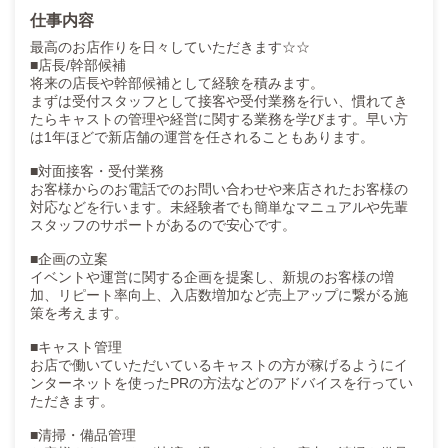
仕事内容
【主な業務】
・求人媒体の運用管理
最高のお店作りを日々していただきます☆☆
・応募数／面接数／入店数の分析
■店長/幹部候補
・採用単価の管理
将来の店長や幹部候補として経験を積みます。
・原稿改善／画像改善
まずは受付スタッフとして接客や受付業務を行い、慣れてき
・媒体担当との打ち合わせ
たらキャストの管理や経営に関する業務を学びます。早い方
は1年ほどで新店舗の運営を任されることもあります。
「応募を増やす」だけでなく
「質の高い採用」を作るのがミッションです。
■対面接客・受付業務
お客様からのお電話でのお問い合わせや来店されたお客様の
━━━━━━━━━━
対応などを行います。未経験者でも簡単なマニュアルや先輩
スタッフのサポートがあるので安心です。
■ 広報課
■企画の立案
【役割】
イベントや運営に関する企画を提案し、新規のお客様の増
ブランド価値と市場認知を高める部署。
加、リピート率向上、入店数増加など売上アップに繋がる施
策を考えます。
【主な業務】
・SNS撮影
■キャスト管理
・動画／画像編集
お店で働いていただいているキャストの方が稼げるようにイ
・アカウント運用
ンターネットを使ったPRの方法などのアドバイスを行ってい
・企画立案
ただきます。
・再生数／インプレッション／流入数の分析
■清掃・備品管理
話題づくりと数値成果の両立が求められます。