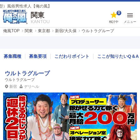
【俺の風】
0
関東
KANTOU
検討中
メニュー
俺風TOP
関東
東京都
新宿/大久保
ウルトラグループ
募集職種
募集要項
こだわりポイント
ここが知りたいQ＆A
ウルトラグループ
ウルトラグループ
新宿
デリヘル