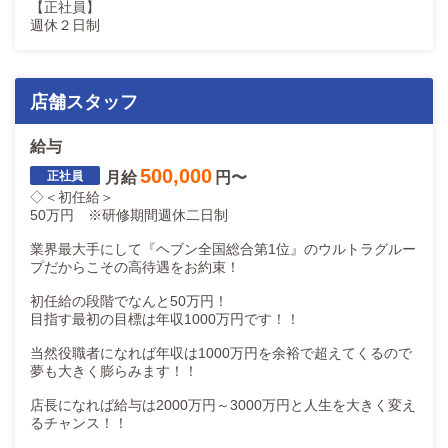
【正社員】
・イベント同行撮影
週休２日制
・写真クオリティ向上の提案
写真は反響に直結します。
技術とコミュニケーション力が求められます。
店舗スタッフ
━━━━━━━━━━
給与
広告部は
「数字理解力」「改善思考」「実行力」が評価基準です。
500,000
月給
円〜
◇＜初任給＞
成果は明確に評価へ反映されます。
50万円 ※研修期間週休二日制
業界最大手にして『ヘブン全国総合第1位』のウルトラグルー
プだからこその高待遇をお約束！
初任給の段階でなんと50万円！
目指す最初の目標は年収1000万円です！！
当然役職者になれば年収は1000万円を余裕で超えてくるので
夢も大きく膨らみます！！
店長になれば給与は2000万円～3000万円と人生を大きく変え
るチャンス！！