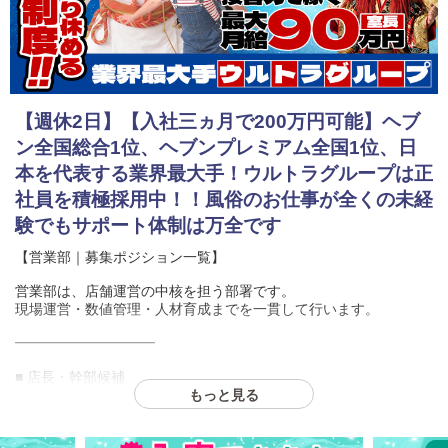
【週休2日】【入社三ヵ月で200万円可能】ヘブ
ン全国総合1位、ヘブンプレミアム全国1位、日
本を代表する業界最大手！ウルトラグループは正
社員を積極採用中！！風俗のお仕事が全くの未経
験でもサポート体制は万全です
【営業部｜募集ポジション一覧】
営業部は、店舗運営の中核を担う部署です。
現場運営・数値管理・人材育成までを一貫して行います。
━━━━━━━━━━
■ 店長・幹部候補
もっと見る
・店舗全体の運営管理
・売上・予算管理
・スタッフ育成