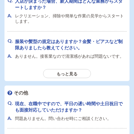
入店が決まった場合、新人期間はどんな業務からスタ
したら教えてください。
ートしますか？
定期代が各月支給されます。
レクリエーション、掃除や簡単な作業の見学からスタート
します。
大型連休（GW・お盆・夏季冬季・年末年始など）はあ
りますか？
服装や髪型の規定はありますか？金髪・ピアスなど制
年末年始の休暇があります。
限ありましたら教えてください。
ありません。接客業なので清潔感があれば問題ないです。
もっと見る
車・バイク・自転車等での通勤は可能でしょうか？駐
車場はありますか？
可能ですが駐車場はご自身で確保お願いします。
その他
現在、在職中ですので、平日の遅い時間や土日祝日で
も面接対応していただけますか？
業務を通して身につくスキルはありますか？
問題ありません。問い合わせ時にご相談ください。
仲間と協力し、助け支え合い、成功（自己実現）するスキ
ルが身に付きます。