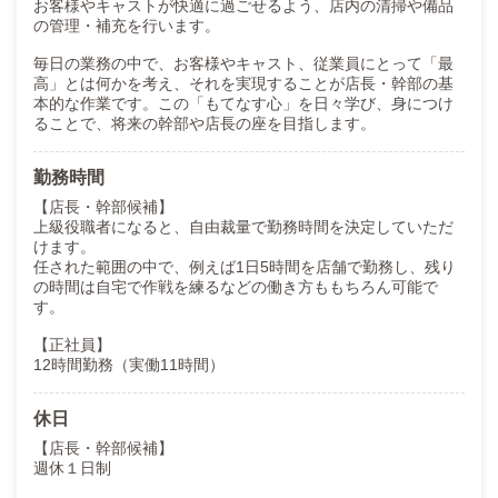
お客様やキャストが快適に過ごせるよう、店内の清掃や備品
の管理・補充を行います。
━━━━━━━━━━
毎日の業務の中で、お客様やキャスト、従業員にとって「最
■ デザイン課
高」とは何かを考え、それを実現することが店長・幹部の基
本的な作業です。この「もてなす心」を日々学び、身につけ
【役割】
ることで、将来の幹部や店長の座を目指します。
グループ全体のビジュアル戦略を担う部署。
【主な業務】
勤務時間
・バナー制作
・HPデザイン作成・編集
【店長・幹部候補】
・告知ポップ制作
上級役職者になると、自由裁量で勤務時間を決定していただ
・イベントビジュアル制作
けます。
任された範囲の中で、例えば1日5時間を店舗で勤務し、残り
“見せ方”で成果を変える重要ポジションです。
の時間は自宅で作戦を練るなどの働き方ももちろん可能で
す。
━━━━━━━━━━
【正社員】
■ カメラマン
12時間勤務（実働11時間）
【役割】
営業・求人双方の成果を支える撮影専門職。
休日
【店長・幹部候補】
【主な業務】
週休１日制
・宣材写真撮影
・写メ日記撮影