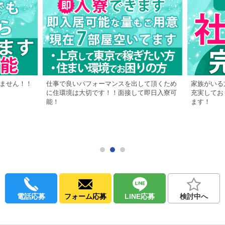
・キャスト管理
・営業戦略の立案
【想定年収】
店長：2,000万円～3,000万円
幹部：1,000万円以上
成果と責任に応じて正当に評価されるポジションです。
ません！！
仕事で良いパフォーマンスを出して頂くため
家族がいる
━━━━━━━━━━
に住環境は大切です！！面接して即日入寮可
充実してお
能！
ます！
■ 店舗スタッフ（正社員）
【初任給：月給50万円～】
・社会保険完備
・即入寮可
・交通費全額支給
【主な業務】
・キャスト管理
・営業状況分析
・売上管理
電話応募
フォーム応募
LINE応募
検討中へ
・イベント企画
・店舗運営全般