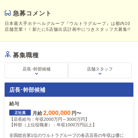
未経験でも段階的に習得可能。
将来的に幹部・店長を目指せます。
急募コメント
━━━━━━━━━━
日本最大手ホテヘルグループ『ウルトラグループ』は都内10
■ サポート課（WEB運営スタッフ）
店舗営業！！新たに5店舗出店計画中につきスタッフ大募集!!
・広告媒体更新サポート
・画像差し替え等の運用補助
・資料作成
募集職種
・店舗データ・数値チェック
店舗運営を裏側から支える重要ポジションです。
店長･幹部候補
店舗スタッフ
━━━━━━━━━━
店長･幹部候補
営業部は「現場×数字×育成」で成果を出す部署です。
本気で上を目指したい方を歓迎します。
給与
━━━━━━━━━━
2,000,000
月給
円〜
【店長給与：年収2000万円～3000万円】
【広告部｜募集ポジション一覧】
【幹部（上位役職者）：年収1000万円以上】
広告部は、
全国総合第1位のウルトラグループの各店店長の年収は優に