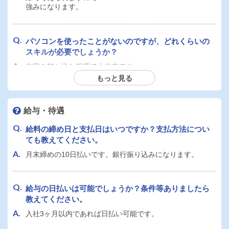
強みになります。
パソコンを使ったことがないのですが、どれくらいの
スキルが必要でしょうか？
文字を打ち込む程度で大丈夫です。
エクセルやワードも使うことがありますが、簡単な機能し
もっと見る
か使いませんのでご安心ください。
給与・待遇
40歳ですが応募希望です。募集に年齢上限はあります
給料の締め日と支払日はいつですか？支払方法につい
か？
ても教えてください。
50歳くらいまで可能です。
しかし、20代と比べて40代で0から習得するには相当な覚
月末締めの10日払いです。銀行振り込みになります。
悟が必要になります。
その覚悟を持った方であれば当社は大歓迎です。
給与の日払いは可能でしょうか？条件等ありましたら
教えてください。
女性スタッフとして働きたいのですが、将来的に店長
入社3ヶ月以内であれば日払い可能です。
になることは可能でしょうか？