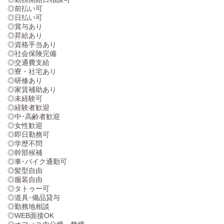
◎前払い可
◎日払い可
◎賞与あり
◎昇給あり
◎資格手当あり
◎社会保険完備
◎交通費支給
◎寮・社宅あり
◎研修あり
◎家賃補助あり
◎未経験可
◎経験者歓迎
◎中･高齢者歓迎
◎女性歓迎
◎即日勤務可
◎学歴不問
◎幹部候補
◎車･バイク通勤可
◎髪型自由
◎服装自由
◎タトゥー可
◎道具･備品貸与
◎勤務地相談
◎WEB面接OK