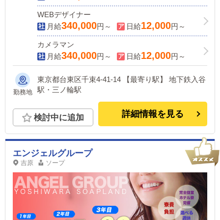
WEBデザイナー
340,000
12,000
月給
円～
日給
円～
カメラマン
340,000
12,000
月給
円～
日給
円～
東京都台東区千束4-41-14 【最寄り駅】 地下鉄入谷
駅・三ノ輪駅
勤務地
詳細情報を見る
検討中に追加
エンジェルグループ
吉原
ソープ