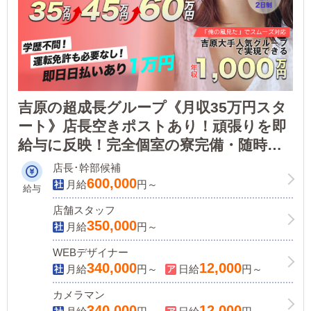
吉原の超成長グループ《月収35万円スタ
ート》店長空きポストあり！頑張りを即
給与に反映！完全個室の寮完備・随時査
定あり・日払いOK・選べる週休2日制な
店長･幹部候補
ど福利厚生充実！明るく仕事に向き合え
600,000
月給
円～
給与
る方大歓迎◎
店舗スタッフ
350,000
月給
円～
WEBデザイナー
340,000
12,000
月給
円～
日給
円～
カメラマン
340,000
12,000