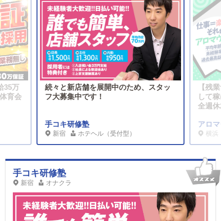
給35万
続々と新店舗を展開中のため、スタッ
【残業
！体育会
フ大募集中です！
して稼
全週休
手コキ研修塾
アロマ
新宿
ホテヘル（受付型）
横浜
手コキ研修塾
新宿
オナクラ