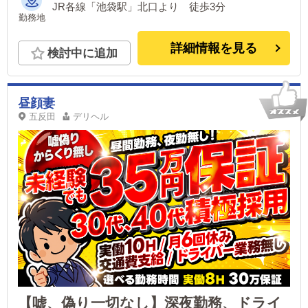
JR各線「池袋駅」北口より 徒歩3分
勤務地
詳細情報を見る
検討中に追加
昼顔妻
五反田
デリヘル
【嘘、偽り一切なし】深夜勤務、ドライ