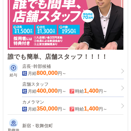
誰でも簡単、店舗スタッフ！！！！
店長･幹部候補
800,000
月給
円～
給与
店舗スタッフ
400,000
1,400
月給
円～
時給
円～
カメラマン
350,000
1,400
月給
円～
時給
円～
新宿・歌舞伎町
勤務地