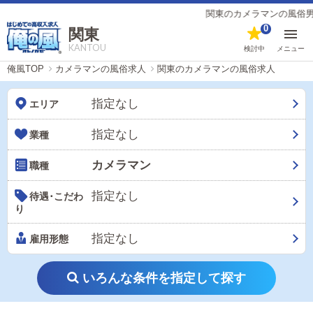
関東のカメラマンの風俗男性求人【俺の
0
関東
KANTOU
検討中
メニュー
俺風TOP
カメラマンの風俗求人
関東のカメラマンの風俗求人
指定なし
エリア
指定なし
業種
カメラマン
職種
指定なし
待遇･こだわ
り
指定なし
雇用形態
いろんな条件を指定して探す