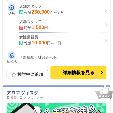
店舗スタッフ
250,000
報酬
円～ / 月
給与
店舗スタッフ
1,500
時給
円～
女性講習員
10,000
報酬
円～ / 日
「新橋駅」徒歩3～5分
勤務地
詳細情報を見る
検討中に追加
アロマヴィスタ
横浜
メンズエステ