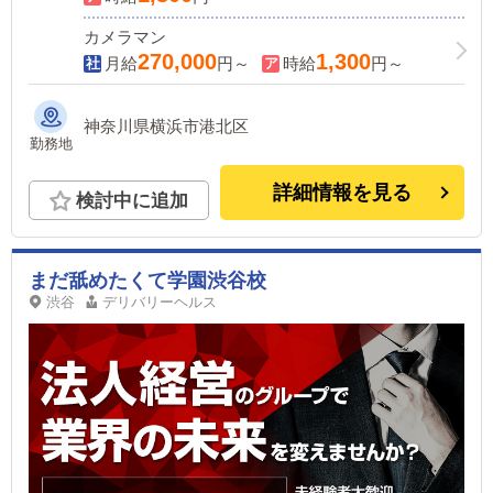
カメラマン
270,000
1,300
月給
円～
時給
円～
神奈川県横浜市港北区
勤務地
詳細情報を見る
検討中に追加
まだ舐めたくて学園渋谷校
渋谷
デリバリーヘルス