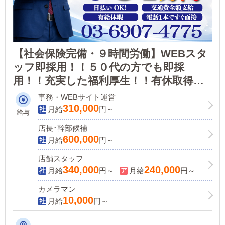
【社会保険完備・９時間労働】WEBスタ
ッフ即採用！！５０代の方でも即採
用！！充実した福利厚生！！有休取得に
より連休可能！店舗拡大につき今なら採
事務・WEBサイト運営
用率１００パーセント！！お気軽にお問
310,000
月給
円～
給与
合せ下さい！！
店長･幹部候補
600,000
月給
円～
店舗スタッフ
340,000
240,000
月給
円～
月給
円～
カメラマン
10,000
月給
円～