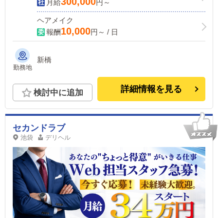
300,000
月給
円～
ヘアメイク
10,000
報酬
円～ / 日
新橋
勤務地
詳細情報を見る
検討中に追加
セカンドラブ
池袋
デリヘル