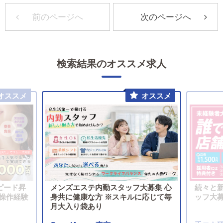
前のページへ
次のページへ
検索結果のオススメ求人
ピード昇
メンズエステ内勤スタッフ大募集 心
続々と
操作経験
身共に健康な方 ※スキルに応じて毎
ッフ大
月大入り袋あり