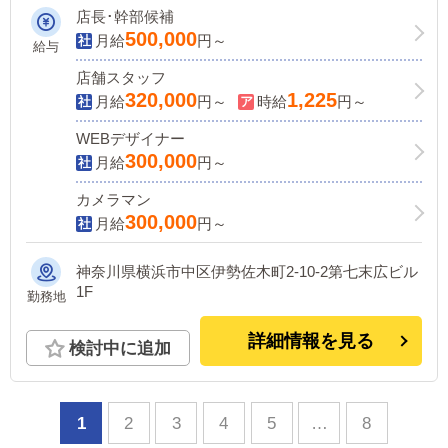
業などは一切なしの安定感抜群の職場！
店長･幹部候補
不器用でも良いので真面目で女性を尊敬
500,000
月給
円～
給与
できる方大募集！！
店舗スタッフ
320,000
1,225
月給
円～
時給
円～
WEBデザイナー
300,000
月給
円～
カメラマン
300,000
月給
円～
神奈川県横浜市中区伊勢佐木町2-10-2第七末広ビル
1F
勤務地
詳細情報を見る
検討中に追加
1
2
3
4
5
…
8