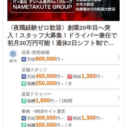
〈夜職経験ゼロ歓迎〉創業20年目へ突
入！スタッフ大募集！ドライバー兼任で
初月30万円可能！週休2日シフト制でプ
ライベートも約束します◎人事・採用・
店長･幹部候補
育成・マーケティングに興味がある方も
800,000
月給
円～
給与
大歓迎！優遇します
店舗スタッフ
450,000
1,350
月給
円～
時給
円～
250,000
報酬
円～ / 月
送迎ドライバー
1,600
報酬
円～ / 1時間
事務・WEBサイト運営
300,000
1,300
月給
円～
時給
円～
300,000
報酬
円～ / 月