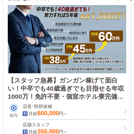
【スタッフ急募】ガンガン稼げて面白
い！中卒でも40歳過ぎでも目指せる年収
1000万！免許不要・個室ホテル寮完備！
未経験や女性からのご応募も大歓迎！
店長･幹部候補
600,000
月給
円～
給与
店舗スタッフ
350,000
月給
円～