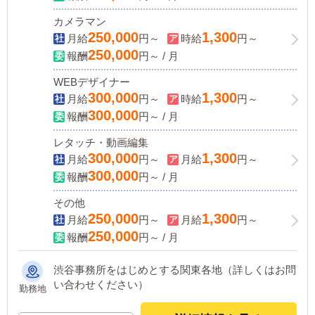
カメラマン
250,000
1,300
月給
円～
時給
円～
250,000
報酬
円～ / 月
WEBデザイナー
300,000
1,300
月給
円～
時給
円～
300,000
報酬
円～ / 月
レタッチ・動画編集
300,000
1,300
月給
円～
月給
円～
300,000
報酬
円～ / 月
その他
250,000
1,300
月給
円～
月給
円～
250,000
報酬
円～ / 月
渋谷事務所をはじめとする関東各地（詳しくはお問
い合わせください）
勤務地