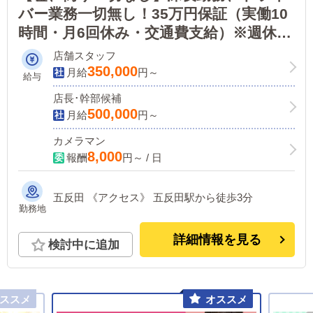
バー業務一切無し！35万円保証（実働10
時間・月6回休み・交通費支給）※週休2
日、実働8時間、選択制！体育会系のノリ
店舗スタッフ
は一切ありません！未経験者、40代大歓
350,000
月給
円～
給与
迎！
店長･幹部候補
500,000
月給
円～
カメラマン
8,000
報酬
円～ / 日
五反田 《アクセス》 五反田駅から徒歩3分
勤務地
詳細情報を見る
検討中に追加