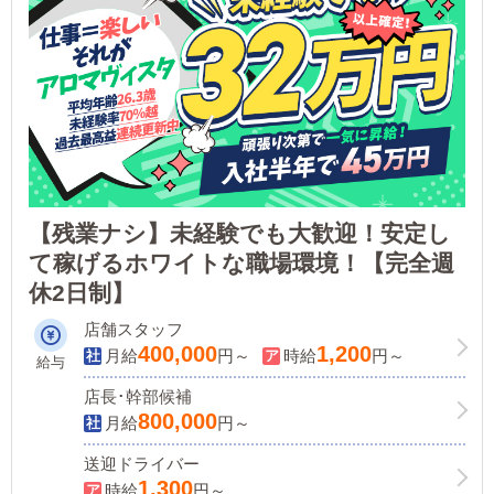
【残業ナシ】未経験でも大歓迎！安定し
て稼げるホワイトな職場環境！【完全週
休2日制】
店舗スタッフ
400,000
1,200
月給
円～
時給
円～
給与
店長･幹部候補
800,000
月給
円～
送迎ドライバー
1,300
時給
円～