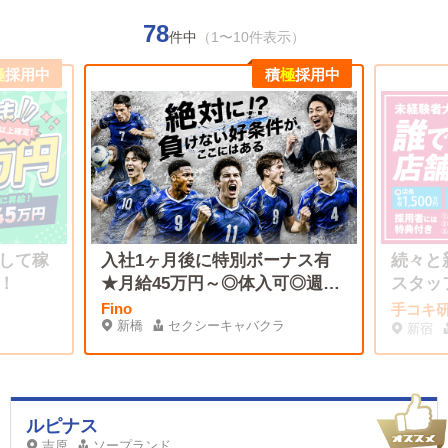
78
件中
（1〜10件表示）
極
採用中
積
極
採用中
して稼
入社1ヶ月後に特別ボーナス有
続々と
！
★月給45万円～◎体入可◎週2
スタッ
休みOK
Fino
手コキ
新橋
セクシーキャバクラ
新宿
ルピナス
吉原
ソープランド