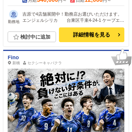
月給
円～
日給
円～
吉原で4店舗展開中！勤務店お選びいただけます。
エンジェルシリカ 台東区千束4-24-1 ケープエン
勤務地
ジェル 台東区千束4-19-1 クィーンエンジェル
台東区千束4-17-6 シェリーエンジェル 台東区千束
詳細情報を見る
検討中に追加
4-20-7
Fino
新橋
セクシーキャバクラ