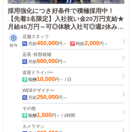
採用強化につき好条件で積極採用中！
【先着3名限定】入社祝い金20万円支給★
月給45万円～可◎体験入社可◎週2休み
OK（2連休・3連休も可！）◎20代・30
店舗スタッフ
代の未経験者活躍中★即日体験入社可
450,000
2,000
月給
円～
時給
円～
給与
店長･幹部候補
600,000
月給
円～
送迎ドライバー
10,000
報酬
円～ / 日
WEBデザイナー
250,000
月給
円～
その他
1,500
報酬
円～ / 1時間
カメラマン