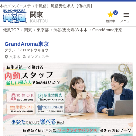
メンズエステ（非風俗）風俗男性求人【俺の風】
0
関東
KANTOU
検討中
メニュー
俺風TOP
関東
東京都
渋谷/恵比寿/六本木
GrandAroma東京
GrandAroma東京
グランドアロマトウキョウ
六本木
メンズエステ