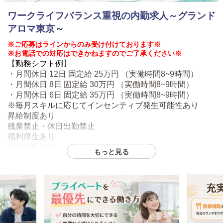
ワークライフバランス重視の内勤求人～グランド
アロマ東京～
※ご応募はラインからのみ受け付けております※
※お電話での対応はできかねますのでご了承ください※
勤務シフト例
【
】
・月間休日 12日 固定給 25万円 （実働時間8~9時間）
・月間休日 8日 固定給 30万円 （実働時間8~9時間）
・月間休日 6日 固定給 35万円 （実働時間8~9時間）
※毎月スキルに応じてインセンティブ発生可能性あり
昇給制度あり
残業禁止・休日出勤禁止
福利厚生あり
食事補助あり
もっと見る
週休2日制
プライベートとの両立可能
※学歴規定あり
◆業務内容
予約受付
ルーム点検・清掃