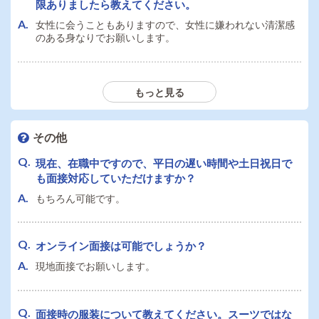
限ありましたら教えてください。
大型連休（GW・お盆・夏季冬季・年末年始など）はあ
りますか？
女性に会うこともありますので、女性に嫌われない清潔感
のある身なりでお願いします。
年に数回店休日をとります。
車・バイク・自転車等での通勤は可能でしょうか？駐
もっと見る
車場はありますか？
自転車通勤可能です。
駐輪場があります。
その他
現在、在職中ですので、平日の遅い時間や土日祝日で
も面接対応していただけますか？
業務を通して身につくスキルはありますか？
もちろん可能です。
営業スキルや業務改善、コミュニケーションスキル等幅広
くスキルが身につきます。
オンライン面接は可能でしょうか？
現地面接でお願いします。
面接時の服装について教えてください。スーツではな