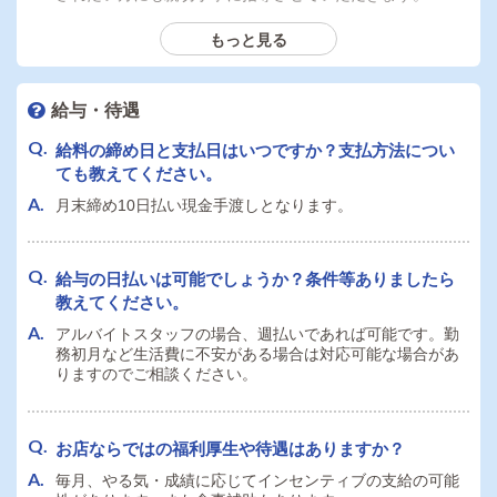
もっと見る
40歳ですが応募希望です。募集に年齢上限はあります
か？
給与・待遇
年齢制限は特にございません。
給料の締め日と支払日はいつですか？支払方法につい
ても教えてください。
女性スタッフとして働きたいのですが、将来的に店長
月末締め10日払い現金手渡しとなります。
になることは可能でしょうか？
もちろんです。性別関係なく、成績やスキルに応じて店長
になれる可能性は誰でもあります。
給与の日払いは可能でしょうか？条件等ありましたら
教えてください。
アルバイトスタッフの場合、週払いであれば可能です。勤
運転免許証を持っていません。デリヘル店舗スタッフ
務初月など生活費に不安がある場合は対応可能な場合があ
として応募できますか？
りますのでご相談ください。
もちろん可能です。当店ドライバー業務は現状ありません
ので免許証はなくても可能です。
お店ならではの福利厚生や待遇はありますか？
毎月、やる気・成績に応じてインセンティブの支給の可能