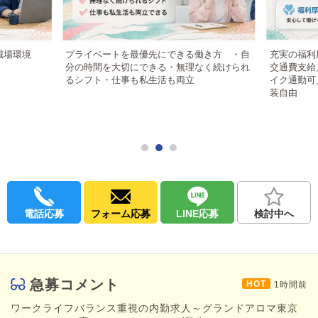
Web更新
女性対応
その他 買い出し・備品補充等、簡単な業務
適材適所での業務分担であなたの得意なことを活かしてご
職場環境
プライベートを最優先にできる働き方 ・自
充実の福利
活躍いただきます。
分の時間を大切にできる・無理なく続けられ
交通費支給
るシフト・仕事も私生活も両立
イク通勤可
※ドライバー業務や呼び込み業務などは一切ありません。
装自由
◆受付時間
10:30～28:00
二交代制または三交代
制
電話応募
フォーム応募
LINE応募
検討中へ
急募コメント
1時間前
ワークライフバランス重視の内勤求人～グランドアロマ東京