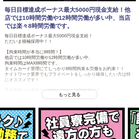
毎日目標達成ボーナス最大5000円現金支給！他
店では10時間労働や12時間労働が多い中、当店
では楽々8時間労働です。
毎日目標達成ボーナス最大5000円現金支給！
ただいま積極採用中！！
【拘束時間が本当に8時間！】
他店では10時間労働や12時間労働が多い中、
拘束時間はMAX8時間です。
タイムカード管理にてしっかり8時間拘束＆労働をお約束！！
ナイトワーク業界でもプライベートをしっかり確保したい方は特
にオススメです！
基本業務はお客様のご案内と簡単な清掃作業です。
もっと見る
誰でもすぐに覚えられます。
収入面においても
急激な昇給や高待遇ではありませんが、
安定した収入と待遇をお約束致します。
【未経験、初ナイトワーク、年齢層でお悩みの方！】
経験や学歴は不問です！！