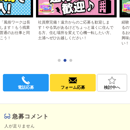
主な業務としましては、店舗型になりますのでプレイ後のお部屋
の簡単な清掃、お客様のご案内になります。
１～３ヶ月で店内業務を覚えて頂き、その後リスト業務や女の子
出勤管理などを行っていきます。
俗ワークは長
社員寮完備！遠方からのご応募も歓迎しま
経験・学歴
！もう残業
す！やる気があるけどちょっと遠くに住んで
るので、正
20代～50代と幅広く活躍している現場になります！
お仕事と同
る方、住む場所を変えて心機一転したい方、
るお仕事で
また、スカウト行為、客引き行為も一切なく店舗内での勤務にな
土浦へぜひお越しください！
興味がある
ります！
い！
【お給料の心配も一切なし！】
日払いにも対応しており、
交通費は全額支給させていただきます！
コロナ過でもお給料の遅延は一回も御座いません。
年12回の有給休暇や、年1回の海外旅行（参加自由）もあり!!!
電話応募
フォーム応募
検討中へ
スタッフに優しいお店です。
【先輩スタッフからひとこと】
働き始めて早４年が経ちました
! 最初はなにもかも不安で怖い人に連れていかれるんじゃないかと
急募コメント
おもったほど・・・・。（笑） ですがそんな心配はありません！
スタッフみんな仲良く日々楽しくお仕事をしております！！
人が足りません
拘束時間はなんといっても魅力的な8時間マックスで帰れるところ