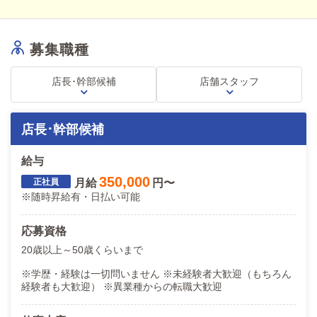
です！
時間過ぎて残ってるとすぐ先輩の方から
「上がって大丈夫ですよ！」
募集職種
とすぐに声を掛けてくれるので
上の人が帰らないから帰りにくいとかは
一切ございませんので
店長･幹部候補
店舗スタッフ
とても働きやすい環境だとおもいます＾＾
一緒にお仕事頑張りましょう!!
店長･幹部候補
【安心のグループ店】
只今設立から6年で13店舗と急成長を続けております！
給与
このようなご時世ですが、増益にて安定した企業になります。
350,000
月給
円〜
堅実にスタッフみんなが働いているので、現在も本部は新店舗の
※随時昇給有・日払い可能
開拓中です！
大手では上層部が詰まっていて昇進のチャンスがない。
応募資格
個人店では上が決まっていて空き待ち状態。
20歳以上～50歳くらいまで
スタッフの入れ替わりが激しく労働負担が大きい。
※学歴・経験は一切問いません ※未経験者大歓迎（もちろん
そんなお悩みを抱えていましたら一度当店に面接に来てくださ
経験者も大歓迎） ※異業種からの転職大歓迎
い！
ナイトワークのイメージが変わるお店だと自負しております。