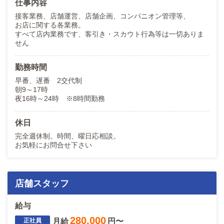
仕事内容
理由のひとつとしましては当グループ店は＜国からの許可店＞に
なります！
接客業務、店舗運営、店舗企画、コンパニオン管理等、
お店に関する各業務。
もしかしたら、現職業の企業よりホワイトかもしれません！！
すべて店内業務です、客引き・スカウト行為等は一切ありま
せん
ぜひご応募ください!!
LINE ID v-hand2
勤務時間
早番、遅番 2交代制
朝9～17時
夜16時～24時 ※8時間勤務
休日
完全週休制。時間、曜日応相談。
お気軽にお問合せ下さい
店舗スタッフ
給与
280,000
月給
円〜