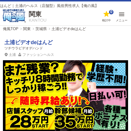
｜土浦のヘルス（店舗型）風俗男性求人【俺の風】
0
関東
KANTOU
検討中
メニュー
俺風TOP
関東
茨城県
土浦ビデオdeはんど
土浦ビデオdeはんど
ツチウラビデオデハンド
土浦
ファッションヘルス