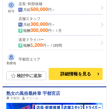
店長･幹部候補
500,000
月給
円～
給与
店舗スタッフ
300,000
月給
円～
300,000
報酬
円～ / 月
送迎ドライバー
1,200
報酬
円～ / 1時間
宇都宮エリア
勤務地
詳細情報を見る
検討中に追加
熟女の風俗最終章 宇都宮店
宇都宮
デリヘル