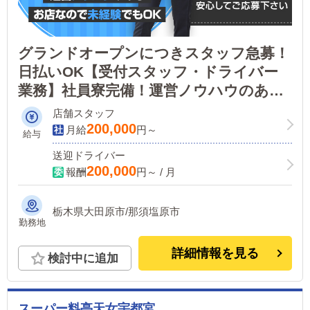
グランドオープンにつきスタッフ急募！
日払いOK【受付スタッフ・ドライバー
業務】社員寮完備！運営ノウハウのある
お店なので未経験でも大丈夫！アットホ
店舗スタッフ
ームな職場です！
200,000
月給
円～
給与
送迎ドライバー
200,000
報酬
円～ / 月
栃木県大田原市/那須塩原市
勤務地
詳細情報を見る
検討中に追加
スーパー料亭天女宇都宮