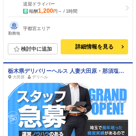
送迎ドライバー
1,200
報酬
円～ / 1時間
宇都宮エリア
勤務地
詳細情報を見る
検討中に追加
栃木県デリバリーヘルス 人妻大田原・那須塩原デリヘルクラブ
大田原
デリヘル