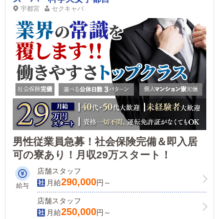
宇都宮
セクキャバ
男性従業員急募！社会保険完備＆即入居
可の寮あり！月収29万スタート！
店舗スタッフ
290,000
月給
円～
給与
店舗スタッフ
250,000
月給
円～