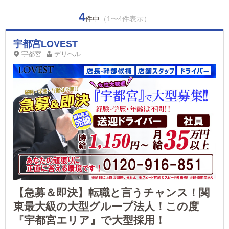
4
件中
（1〜4件表示）
宇都宮LOVEST
宇都宮
デリヘル
【急募＆即決】転職と言うチャンス！関
東最大級の大型グループ法人！この度
『宇都宮エリア』で大型採用！