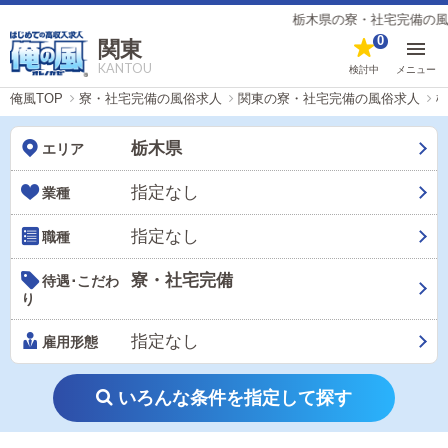
栃木県の寮・社宅完備の風俗男
0
関東
KANTOU
検討中
メニュー
俺風TOP
寮・社宅完備の風俗求人
関東の寮・社宅完備の風俗求人
栃木県
エリア
指定なし
業種
指定なし
職種
寮・社宅完備
待遇･こだわ
り
指定なし
雇用形態
いろんな条件を指定して探す