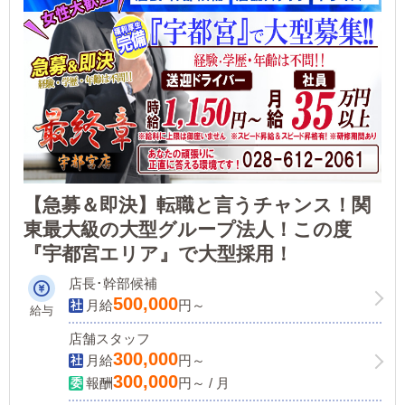
【急募＆即決】転職と言うチャンス！関
東最大級の大型グループ法人！この度
『宇都宮エリア』で大型採用！
店長･幹部候補
500,000
月給
円～
給与
店舗スタッフ
300,000
月給
円～
300,000
報酬
円～ / 月