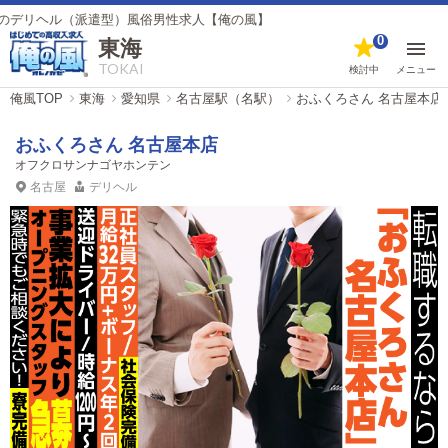
派遣型）風俗男性求人【俺の風】
0
東海
TOKAI
検討中
メニュー
俺風TOP
東海
愛知県
名古屋駅（名駅）
おふくろさん 名古屋本店
おふくろさん 名古屋本店
オフクロサンナゴヤホンテン
名古屋
デリヘル