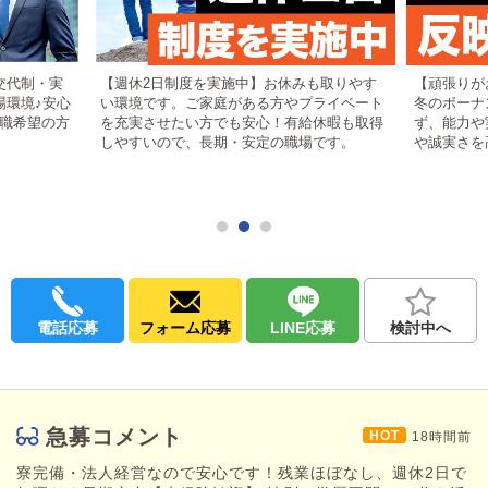
🔸将来的に店長・幹部を目指したい
🔸風俗店の企画やイベントを考えてみたい
🔸楽しい仲間と一緒に仕事したい
🔸真面目に働いて報われたい
🔸安定した環境がいい（将来性も重視）
交代制・実
【週休2日制度を実施中】お休みも取りやす
【頑張りが
🔸夢を見つけて走り出したい
場環境♪安心
い環境です。ご家庭がある方やプライベート
冬のボーナ
職希望の方
を充実させたい方でも安心！有給休暇も取得
ず、能力や
一つでも当てはまる方はぜひご応募ください！
しやすいので、長期・安定の職場です。
や誠実さを
※女性スタッフも随時受付中！
【寮完備】
緊急時でもご相談ください！
どんな方でもスグ働けます！
――――――――――――
【安心の法人経営】
電話応募
フォーム応募
LINE応募
検討中へ
① お休みが取りやすい
週休2日制度＋有給も取りやすい環境で、プライベートも充実。
② 無理のない勤務体制
急募コメント
18時間前
実働8時間程度・完全2交代制で、体力的な負担も少なめです。
寮完備・法人経営なので安心です！残業ほぼなし、週休2日で
③ 頑張りはしっかり評価