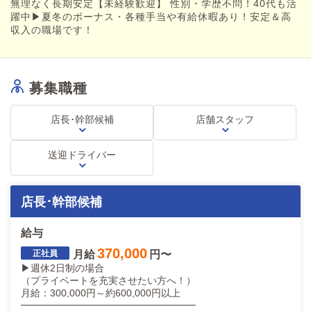
無理なく長期安定【未経験歓迎】 性別・学歴不問！40代も活
各種手当・夏冬のボーナス・昇給制度あり！成果をきちんとお給
躍中▶夏冬のボーナス・各種手当や有給休暇あり！安定＆高
料に反映します。
収入の職場です！
④ サポート体制も万全
社会保険完備、社員旅行あり。安心して長く働ける環境をご用意
しています。
募集職種
⑤ アットホームな職場
未経験でも安心の丁寧な指導体制あり。質問しやすい環境で、経
験・学歴・性別は一切不問です！
店長･幹部候補
店舗スタッフ
――――――――――――
送迎ドライバー
【働きやすさのポイント】
⭐寮完備！緊急時でもすぐにご相談OK
⭐女性スタッフも積極採用中
店長･幹部候補
⭐シニアの方も活躍可能
⭐アルバイト勤務も柔軟に対応
給与
370,000
経験やスキルよりも、やる気と誠実さを重視しています。
月給
円〜
未経験から幹部候補を目指すこともできますので、まずはお気軽
▶週休2日制の場合
にお問い合わせください！
（プライベートを充実させたい方へ！）
月給：300,000円～約600,000円以上
当店で一緒に、新しい一歩を踏み出しませんか？
━━━━━━━━━━━━━━━━━━