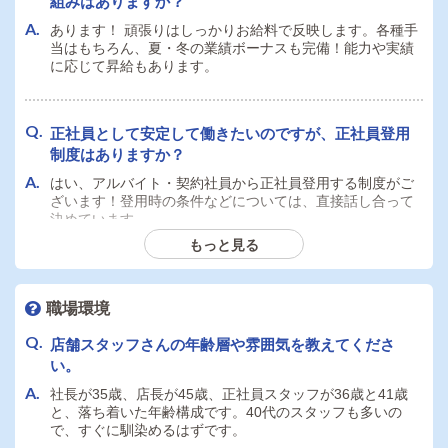
組みはありますか？
あります！ 頑張りはしっかりお給料で反映します。各種手
当はもちろん、夏・冬の業績ボーナスも完備！能力や実績
に応じて昇給もあります。
正社員として安定して働きたいのですが、正社員登用
制度はありますか？
はい、アルバイト・契約社員から正社員登用する制度がご
ざいます！登用時の条件などについては、直接話し合って
決めています。
もっと見る
寮はありますか？
職場環境
寮を完備しています。 緊急時でもご相談いただければ、ど
んな方でもすぐに働けるようサポート体制を整えていま
店舗スタッフさんの年齢層や雰囲気を教えてくださ
す！
い。
社長が35歳、店長が45歳、正社員スタッフが36歳と41歳
と、落ち着いた年齢構成です。40代のスタッフも多いの
で、すぐに馴染めるはずです。