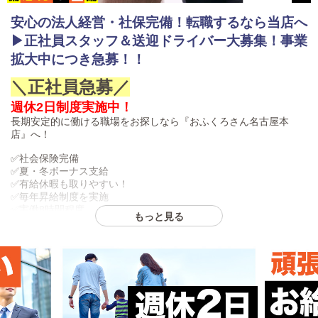
安心の法人経営・社保完備！転職するなら当店へ
▶正社員スタッフ＆送迎ドライバー大募集！事業
拡大中につき急募！！
＼正社員急募／
週休2日制度実施中！
長期安定的に働ける職場をお探しなら『おふくろさん名古屋本
店』へ！
✅社会保険完備
✅夏・冬ボーナス支給
✅有給休暇も取りやすい！
✅毎年昇給制度を実施
✅実働8時間程度
もっと見る
一般職からの転職や、ご家庭がある方・プライベートを大切にし
たい方でも、安心して高収入を目指していただけるお店です。
事業拡大中につき、お店を支える運営スタッフ・送迎ドライバー
を大募集しています！
＼こんな方におすすめ！／