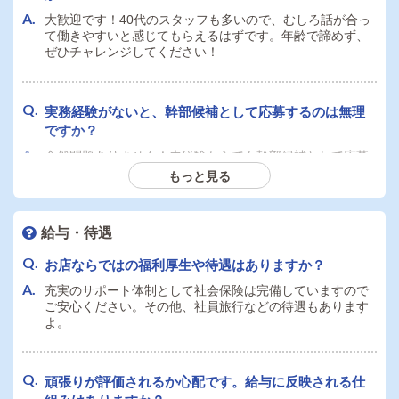
大歓迎です！40代のスタッフも多いので、むしろ話が合っ
て働きやすいと感じてもらえるはずです。年齢で諦めず、
ぜひチャレンジしてください！
実務経験がないと、幹部候補として応募するのは無理
ですか？
全然問題ありません！未経験からでも幹部候補として応募
可能です。最初は先輩が丁寧に教えますので、どんどん上
もっと見る
を目指していきましょう！
給与・待遇
お店ならではの福利厚生や待遇はありますか？
充実のサポート体制として社会保険は完備していますので
ご安心ください。その他、社員旅行などの待遇もあります
よ。
頑張りが評価されるか心配です。給与に反映される仕