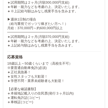
ご応募を心よりお待ちしております！
🔸試用期間は２ヶ月(月額300,000円支給)
🔸年齢・能力などを考慮の上、決定いたします。
🔸※上記給与額はみなし残業手当を含みます。
▶週休1日制の場合
（給与重視でガッツリ稼ぎたい方へ！）
月給：370,000円～約600,000円以上
━━━━━━━━━━━━━━━━━━
🔸試用期間は２ヶ月(月額370,000円支給)
🔸年齢・能力などを考慮の上、決定いたします。
🔸上記給与額はみなし残業手当を含みます。
応募資格
18歳以上～50歳くらいまで（高校生不可）
※要普通自動車免許(必須)
🔸正社員急募！
🔸女性スタッフも大歓迎！
🔸学歴不問・業界未経験者も大歓迎！
【必要な確認書類】
🔹本籍地記載入りの住民票(発行３ヶ月以内)
🔹運転免許証(コピー)
🔹車検証(コピー)