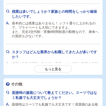
残業は多いでしょうか？家族との時間をしっかり確保
したいです。
基本的には残業はありません！ シフト通りに上がれるの
で、プライベートも大切にできますよ。
また、完全2交代制・実働8時間程度の勤務なので、身体へ
の負担も少ないです。
スタッフはどんな業界から転職してきた人が多いです
か？
前職は広告代理店、飲食店、工場、そして同じ業界の店舗
など様々です。異業種からの転職組が多いので、新しい方
もっと見る
もなじみやすい雰囲気です。
その他
髪型や服装に厳しいルールはありますか？
面接時の服装について教えてください。スーツではな
特に厳しい制限はありません。清潔感があり、あなたに似
く私服でも大丈夫でしょうか？
合っていればOKです。自分らしいスタイルで働けますよ！
面接時はスーツでも私服でも大丈夫です！清潔感のある格