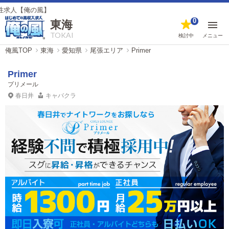
【俺の風】
0
東海
TOKAI
検討中
メニュー
俺風TOP
東海
愛知県
尾張エリア
Primer
Primer
プリメール
春日井
キャバクラ