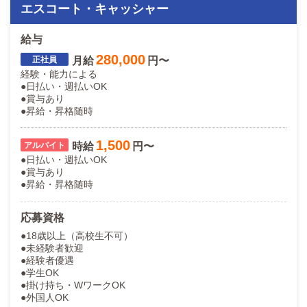
エスコート・キャッシャー
給与
280,000
月給
円〜
経験・能力による
●日払い・週払いOK
●賞与あり
●昇給・昇格随時
1,500
時給
円〜
●日払い・週払いOK
●賞与あり
●昇給・昇格随時
応募資格
●18歳以上（高校生不可）
●未経験者歓迎
●経験者優遇
●学生OK
●掛け持ち・WワークOK
●外国人OK