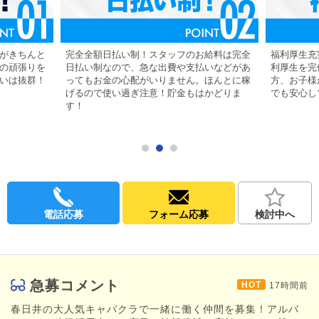
◆充実した福利厚生
ナイトワークには珍しい、福利厚生も完備です！
ご家庭をお持ちの方も安心して、長期的に勤められます。
がきちんと
完全全額日払い制！スタッフのお給料は完全
福利厚生充
の頑張りを
日払い制なので、急な出費や支払いなどがあ
利厚生を完
◆お給料は日払いOK
いは抜群！
ってもお金の心配がいりません。ほんとに稼
方、お子様
正社員・アルバイト、どちらも日払い可能です。日払いで高収入
げるので使い過ぎ注意！貯金もはかどりま
でも安心し
を実感してください！
す！
◆寮完備！即日入寮可能
遠方からの方、お引越しを考えている方など、ぜひご活用くださ
い！即入寮できます。
・・・募集中の職種はコチラ！・・・
◇店長・幹部候補（社員）
電話応募
フォーム応募
検討中へ
◇ホールスタッフ（社員・アルバイト）
◇キャッシャー（社員・アルバイト）
◇送りドライバー（アルバイト）
・・・・・・・・・・・・・・・・・
急募コメント
17時間前
"お客様に華やかな時間とくつろぎの時間を提供して、満足して頂
くこと"をテーマに運営し、春日井の大人気キャバクラへと成長し
春日井の大人気キャバクラで一緒に働く仲間を募集！アルバ