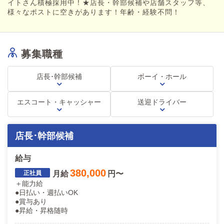
ました。
イトさん積極採用中！★店長・幹部候補や店舗スタッフ等、
様々なポストに空きがあります！年齢・経験不問！
興味がある方、稼ぎたい方、将来独立を希望する方など…
どんな方でも大歓迎です！
ご応募お待ちしております！
募集職種
店長･幹部候補
ボーイ・ホール
エスコート・キャッシャー
送迎ドライバー
店長･幹部候補
給与
380,000
月給
円〜
＋能力給
●日払い・週払いOK
●賞与あり
●昇給・昇格随時