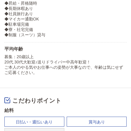
◆昇給・昇格随時
◆長期休暇あり
◆社員旅行あり
◆マイカー通勤OK
◆駐車場完備
◆寮・社宅完備
◆制服（スーツ）貸与
平均年齢
募集：20歳以上
20代.30代大歓迎♪送りドライバー中高年歓迎！
ご本人のやる気やお仕事への姿勢が大事なので、年齢は気にせず
ご応募ください。
こだわりポイント
給料
日払い・週払いあり
賞与あり