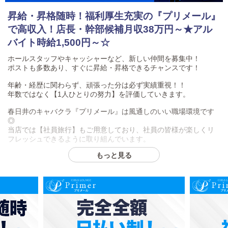
昇給・昇格随時！福利厚生充実の『プリメール』
で高収入！店長・幹部候補月収38万円～★アル
バイト時給1,500円～☆
ホールスタッフやキャッシャーなど、新しい仲間を募集中！
ポストも多数あり、すぐに昇給・昇格できるチャンスです！
年齢・経歴に関わらず、頑張った分は必ず実績重視！！
年数ではなく【1人ひとりの努力】を評価していきます。
春日井のキャバクラ『プリメール』は風通しのいい職場環境です
◎
当店では【社員旅行】もご用意しており、社員の皆様が楽しくリ
フレッシュできるように取り組んでいます。
もっと見る
・・『プリメール』の高待遇・・
◆アルバイトさん積極採用中！
学生やフリーターの方も働けます。
1日3時間～OK！
◆昇給・昇格随時あり！
1人ひとりの努力を評価していきますので、頑張りしだいでスピー
ド昇給・昇格も可能！