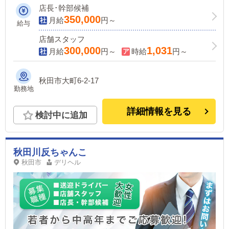
店長･幹部候補
350,000
月給
円～
給与
店舗スタッフ
300,000
1,031
月給
円～
時給
円～
秋田市大町6-2-17
勤務地
詳細情報を見る
検討中に追加
秋田川反ちゃんこ
秋田市
デリヘル