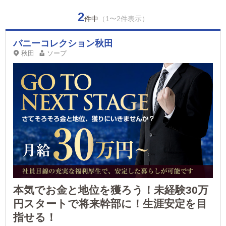
2
件中
（1〜2件表示）
バニーコレクション秋田
秋田
ソープ
本気でお金と地位を獲ろう！未経験30万
円スタートで将来幹部に！生涯安定を目
指せる！