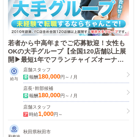
若者から中高年までご応募歓迎！女性も
OKの大手グループ【全国120店舗以上展
開▶最短1年でフランチャイズオーナー
に!】ノウハウがあるので未経験のサポ
店舗スタッフ
ート体制も万全！
180,000
報酬
円～ / 月
給与
店長･幹部候補
180,000
報酬
円～ / 月
店舗スタッフ
1,000
時給
円～
秋田県秋田市
勤務地