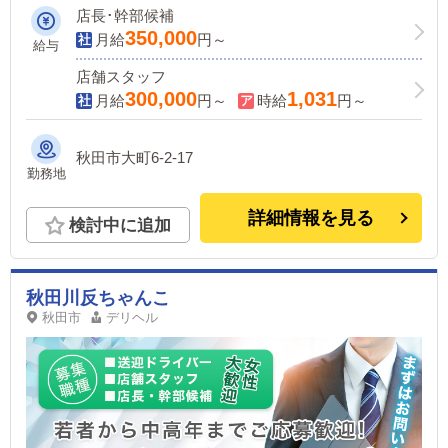
店長･幹部候補
350,000
月給
円～
給与
店舗スタッフ
300,000
1,031
月給
円～
時給
円～
秋田市大町6-2-17
勤務地
詳細情報を見る
検討中に追加
秋田川反ちゃんこ
秋田市
デリヘル