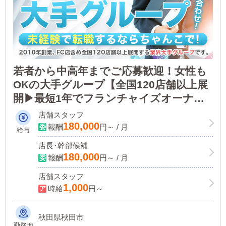
若者から中高年までご応募歓迎！女性も
OKの大手グループ【全国120店舗以上展
開▶最短1年でフランチャイズオーナー
に!】ノウハウがあるので未経験のサポ
店舗スタッフ
ート体制も万全！
180,000
報酬
円～ / 月
給与
店長･幹部候補
180,000
報酬
円～ / 月
店舗スタッフ
1,000
時給
円～
秋田県秋田市
勤務地