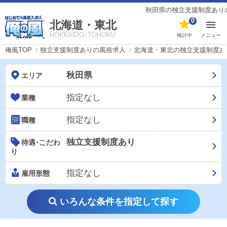
秋田県の独立支援制度ありの風
0
北海道・東北
HOKKAIDO/TOHOKU
検討中
メニュー
俺風TOP
独立支援制度ありの風俗求人
北海道・東北の独立支援制度あ
秋田県
エリア
指定なし
業種
指定なし
職種
独立支援制度あり
待遇･こだわ
り
指定なし
雇用形態
いろんな条件を指定して探す