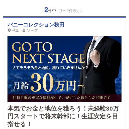
2
件中
（1〜2件表示）
バニーコレクション秋田
秋田
ソープ
本気でお金と地位を獲ろう！未経験30万
円スタートで将来幹部に！生涯安定を目
指せる！