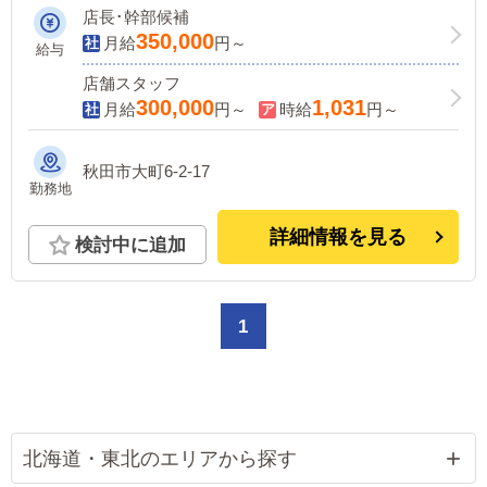
店長･幹部候補
350,000
月給
円～
給与
店舗スタッフ
300,000
1,031
月給
円～
時給
円～
秋田市大町6-2-17
勤務地
詳細情報を見る
検討中に追加
1
北海道・東北のエリアから探す