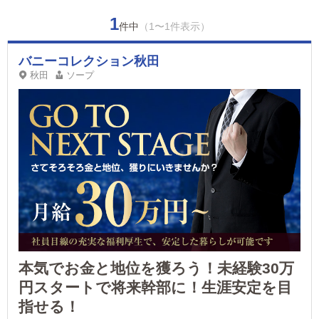
1
件中
（1〜1件表示）
バニーコレクション秋田
秋田
ソープ
本気でお金と地位を獲ろう！未経験30万
円スタートで将来幹部に！生涯安定を目
指せる！