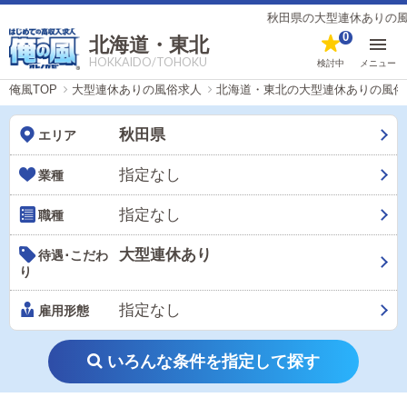
秋田県の大型連休ありの風
0
北海道・東北
HOKKAIDO/TOHOKU
検討中
メニュー
俺風TOP
大型連休ありの風俗求人
北海道・東北の大型連休ありの風俗
秋田県
エリア
指定なし
業種
指定なし
職種
大型連休あり
待遇･こだわ
り
指定なし
雇用形態
いろんな条件を指定して探す