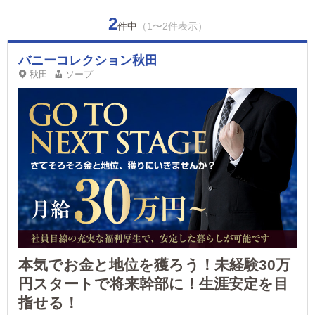
2
件中
（1〜2件表示）
バニーコレクション秋田
秋田
ソープ
本気でお金と地位を獲ろう！未経験30万
円スタートで将来幹部に！生涯安定を目
指せる！