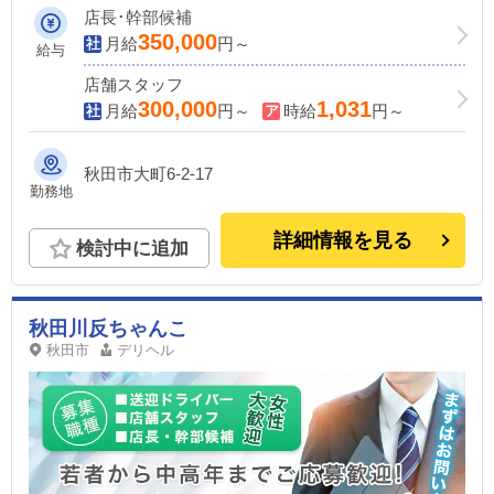
店長･幹部候補
350,000
月給
円～
給与
店舗スタッフ
300,000
1,031
月給
円～
時給
円～
秋田市大町6-2-17
勤務地
詳細情報を見る
検討中に追加
秋田川反ちゃんこ
秋田市
デリヘル