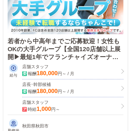
若者から中高年までご応募歓迎！女性も
OKの大手グループ【全国120店舗以上展
開▶最短1年でフランチャイズオーナー
に!】ノウハウがあるので未経験のサポ
店舗スタッフ
ート体制も万全！
180,000
報酬
円～ / 月
給与
店長･幹部候補
180,000
報酬
円～ / 月
店舗スタッフ
1,000
時給
円～
秋田県秋田市
勤務地