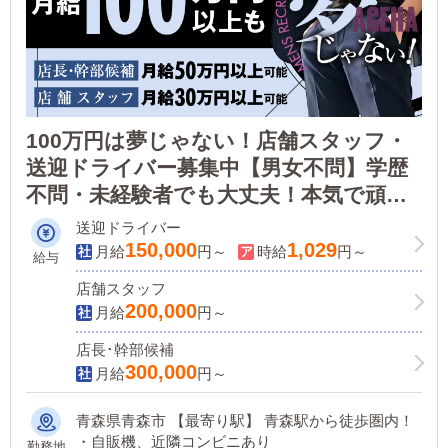
100万円は夢じゃない！店舗スタッフ・
送迎ドライバー募集中【男女不問】学歴
不問・未経験者でも大丈夫！本気で頑張
ればしっかり稼げる業界です！今が転職
送迎ドライバー
のチャンス！！
150,000
1,029
月給
円～
時給
円～
給与
店舗スタッフ
200,000
月給
円～
店長･幹部候補
300,000
月給
円～
青森県青森市 【最寄り駅】 青森駅から徒歩圏内！
・自販機、近隣コンビニあり
勤務地