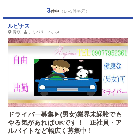
3
件中
（1〜3件表示）
ルピナス
青森
デリバリーヘルス
ドライバー募集▶(男女)業界未経験でも
やる気があればOKです！ 正社員・ア
ルバイトなど幅広く募集中！