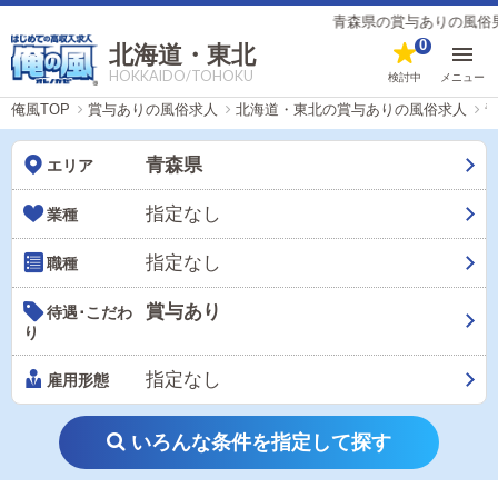
青森県の賞与ありの風俗男性求
0
北海道・東北
HOKKAIDO/TOHOKU
検討中
メニュー
俺風TOP
賞与ありの風俗求人
北海道・東北の賞与ありの風俗求人
青森県
エリア
指定なし
業種
指定なし
職種
賞与あり
待遇･こだわ
り
指定なし
雇用形態
いろんな条件を指定して探す