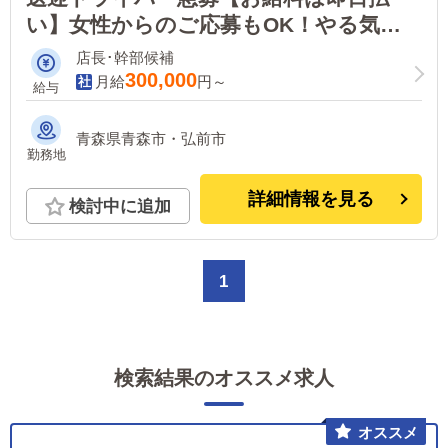
い】女性からのご応募もOK！やる気と
免許があれば大丈夫！能力に応じて随時
店長･幹部候補
昇給制度あり！
300,000
月給
円～
給与
青森県青森市・弘前市
勤務地
詳細情報を見る
検討中に追加
1
検索結果のオススメ求人