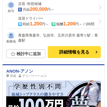
店長･幹部候補
200,000
月給
円～
給与
送迎ドライバー
1,200
1,200
時給
円～
報酬
円～ / 1時間
青森県青森市、弘前市、五所川原市 最寄り駅：青
森駅
勤務地
詳細情報を見る
検討中に追加
ANON-アノン
青森
デリバリーヘルス