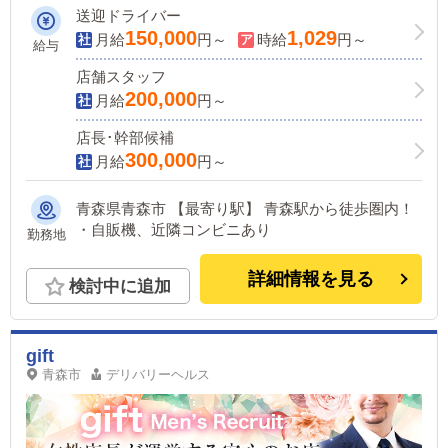
ればしっかり稼げる業界です！今が転職
送迎ドライバー
のチャンス！！
150,000
1,029
月給
円～
時給
円～
給与
店舗スタッフ
200,000
月給
円～
店長･幹部候補
300,000
月給
円～
青森県青森市 【最寄り駅】 青森駅から徒歩圏内！
・自販機、近隣コンビニあり
勤務地
詳細情報を見る
検討中に追加
gift
青森市
デリバリーヘルス