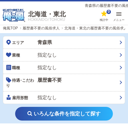
青森県の履歴書不要の風俗男
0
北海道・東北
HOKKAIDO/TOHOKU
検討中
メニュー
俺風TOP
履歴書不要の風俗求人
北海道・東北の履歴書不要の風俗求人
青森県
エリア
指定なし
業種
指定なし
職種
履歴書不要
待遇･こだわ
り
指定なし
雇用形態
いろんな条件を指定して探す