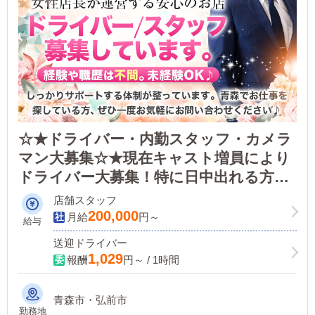
☆★ドライバー・内勤スタッフ・カメラ
マン大募集☆★現在キャスト増員により
ドライバー大募集！特に日中出れる方大
歓迎！！お仕事が休みの週１回勤務・お
店舗スタッフ
仕事が終わったあとのWワーク・大学
200,000
月給
円～
給与
生・未経験でも大丈夫！
送迎ドライバー
1,029
報酬
円～ / 1時間
青森市・弘前市
勤務地