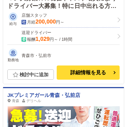
ドライバー大募集！特に日中出れる方大
歓迎！！お仕事が休みの週１回勤務・お
店舗スタッフ
仕事が終わったあとのWワーク・大学
200,000
月給
円～
給与
生・未経験でも大丈夫！
送迎ドライバー
1,029
報酬
円～ / 1時間
青森市・弘前市
勤務地
詳細情報を見る
検討中に追加
JKプレミアガール青森・弘前店
青森
デリヘル