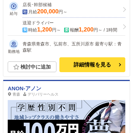
店長･幹部候補
200,000
月給
円～
給与
送迎ドライバー
1,200
1,200
時給
円～
報酬
円～ / 1時間
青森県青森市、弘前市、五所川原市 最寄り駅：青
森駅
勤務地
詳細情報を見る
検討中に追加
ANON-アノン
青森
デリバリーヘルス