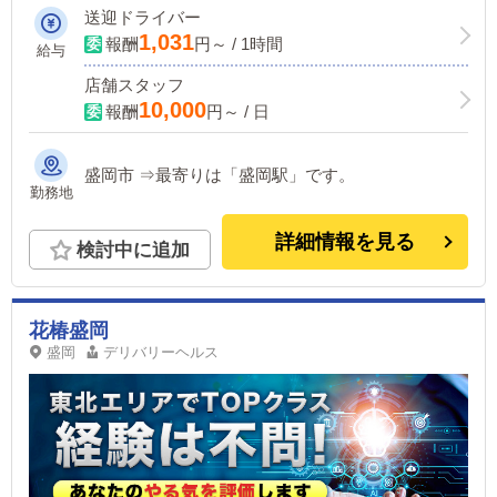
も相談可☆ひたむきに頑張る貴方を応援
送迎ドライバー
します！
1,031
報酬
円～ / 1時間
給与
店舗スタッフ
10,000
報酬
円～ / 日
盛岡市 ⇒最寄りは「盛岡駅」です。
勤務地
詳細情報を見る
検討中に追加
花椿盛岡
盛岡
デリバリーヘルス