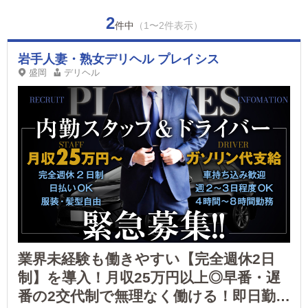
2
件中
（1〜2件表示）
岩手人妻・熟女デリヘル プレイシス
盛岡
デリヘル
業界未経験も働きやすい【完全週休2日
制】を導入！月収25万円以上◎早番・遅
番の2交代制で無理なく働ける！即日勤務