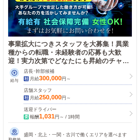
事業拡大につきスタッフを大募集！異業
種からの転職・未経験者の応募も大歓
迎！実力次第でどなたにも昇給のチャン
スがあります。大手グループ経営で安定
店長･幹部候補
した働き方が可能！あなたの力を活かし
300,000
月給
円～
給与
てみませんか？
店舗スタッフ
250,000
月給
円～
送迎ドライバー
1,031
報酬
円～ / 1時間
盛岡・北上・一関・古川で働くエリアを選べます
勤務地