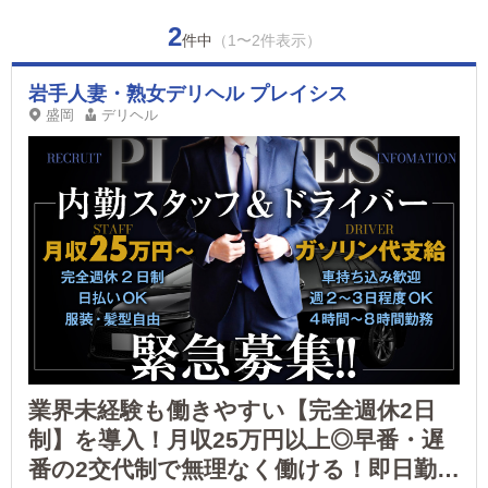
2
件中
（1〜2件表示）
岩手人妻・熟女デリヘル プレイシス
盛岡
デリヘル
業界未経験も働きやすい【完全週休2日
制】を導入！月収25万円以上◎早番・遅
番の2交代制で無理なく働ける！即日勤務