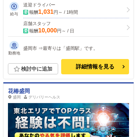
も相談可☆ひたむきに頑張る貴方を応援
送迎ドライバー
します！
1,031
報酬
円～ / 1時間
給与
店舗スタッフ
10,000
報酬
円～ / 日
盛岡市 ⇒最寄りは「盛岡駅」です。
勤務地
詳細情報を見る
検討中に追加
花椿盛岡
盛岡
デリバリーヘルス