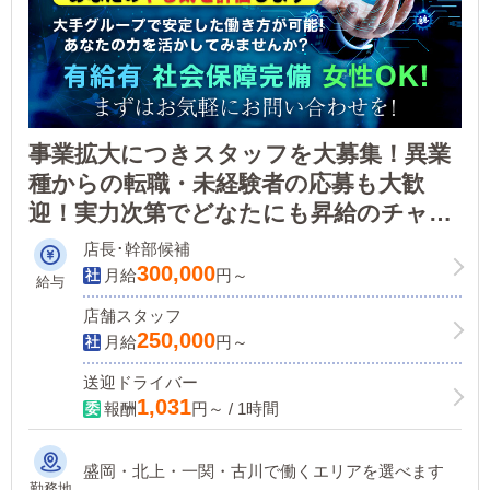
事業拡大につきスタッフを大募集！異業
種からの転職・未経験者の応募も大歓
迎！実力次第でどなたにも昇給のチャン
スがあります。大手グループ経営で安定
店長･幹部候補
した働き方が可能！あなたの力を活かし
300,000
月給
円～
給与
てみませんか？
店舗スタッフ
250,000
月給
円～
送迎ドライバー
1,031
報酬
円～ / 1時間
盛岡・北上・一関・古川で働くエリアを選べます
勤務地