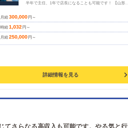
半年で主任、1年で店長になることも可能です！ 【山形～
仙台間】 送迎ドライバー急募！ 特に夕方・深夜帯に働
300,000
月給
る方大募集中です。 空き時間を有効活用して稼いでみま
円～
んか？！ 元タクシー・代行・長距離ドライバー経験者
1,032
時給
円～
遇！ 山形⇔仙台 １往復送迎便 【日給保証・5,000円
250,000
月給
円～
※日払い制度もご用意しております。 ※選べる勤務時間
ご用意してます。詳しい勤務時間に関しましては要ご相
となります。 また、当店は働き方改革を実践していま
す。・週休2日制・日勤・夜勤を選べるシフト制・土日
み可・日払い可スタッフが勤務形態を選択でき、働きや
い環境作りに取り組んでいます。18歳以上でやる気のあ
詳細情報を見る
元気な方ならどなたも歓迎！興味のある方は、ぜひ気軽
お問い合わせください！
に応じてさらなる高収入も可能です。やる気と行