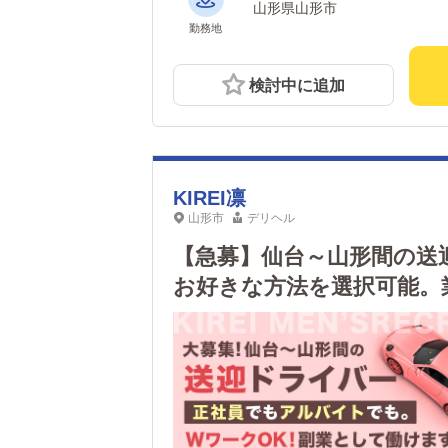
山形県山形市
勤務地
検討中に追加
KIREI凛
山形市
デリヘル
【急募】仙台～山形間の送
お好きな方法を選択可能。
なので、副業として働きた