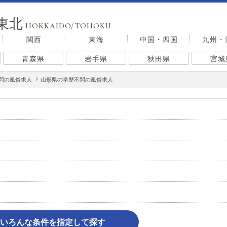
東北
HOKKAIDO/TOHOKU
関西
東海
中国・四国
九州・
青森県
岩手県
秋田県
宮城
問の風俗求人
山形県の学歴不問の風俗求人
いろんな条件を指定して探す