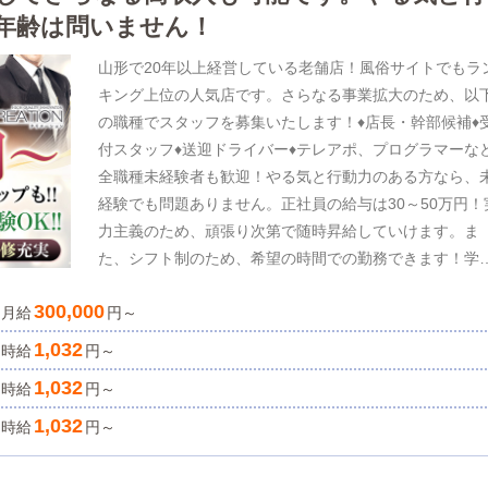
年齢は問いません！
山形で20年以上経営している老舗店！風俗サイトでもラ
キング上位の人気店です。さらなる事業拡大のため、以
の職種でスタッフを募集いたします！♦店長・幹部候補♦
付スタッフ♦送迎ドライバー♦テレアポ、プログラマーな
全職種未経験者も歓迎！やる気と行動力のある方なら、
経験でも問題ありません。正社員の給与は30～50万円！
力主義のため、頑張り次第で随時昇給していけます。ま
た、シフト制のため、希望の時間での勤務できます！学
や年齢も問いません。ぜひ気軽にお問い合わせください
300,000
月給
円～
1,032
時給
円～
1,032
時給
円～
1,032
時給
円～