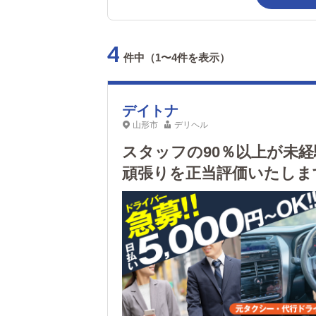
4
件中（1〜4件を表示）
デイトナ
山形市
デリヘル
スタッフの90％以上が未
頑張りを正当評価いたしま
さも特徴です！