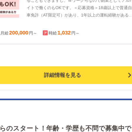
ることもできますし、Ｗワーク可なので副業としてアル
イトで働くのもOKです。＜応募資格＞18歳以上で普通
車免許（AT限定可）があり、1年以上の運転経験がある
方！風俗店での送迎ドライバー経験があれば優遇いたし
すが、未経験の方もOKです。明るく元気な方はなお歓迎
200,000
1,032
月給
円～
時給
円～
長距離運転が苦なくできるかもご検討ください。「副業
して働きたい」「正社員としてメインで働きたい」どち
の働き方も歓迎いたします！
詳細情報を見る
からのスタート！年齢・学歴も不問で募集中で