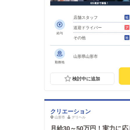
店舗スタッフ
送迎ドライバー
給与
その他
山形県山形市
勤務地
検討中に追加
クリエーション
山形市
デリヘル
月給30～50万円！実力