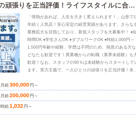
の頑張りを正当評価！ライフスタイルに合わ
「情熱があれば、人生を大きく変えられます！」山形で1
年続く人気店！安心安定の経営実績があります。さらな
業務拡大を目指しており、新規スタッフを大募集中！ ♦
時間OK ♦学生さんOK ♦ダブルワークOK ♦時給1,000円～
1,500円年齢や経験、学歴は不問のため、熱意のある方
どなたも歓迎です！異業種からの転職（業界未経験）も
歓迎！なお、スタッフの90％は未経験からスタートして
ます。実力主義で、一人ひとりの頑張りを正当評価！未
験スタートであっても、実力次第でスピード昇給も可能
300,000
月給
す。真剣に取り組んでいけば、月収100万円以上も夢で
円～
ありません！個人のスキルアップや接客力の向上など、
200,000
月給
円～
人ひとりのお仕事をサポートいたします。興味のある方
1,032
時給
円～
は、ぜひ気軽にお問い合わせください！