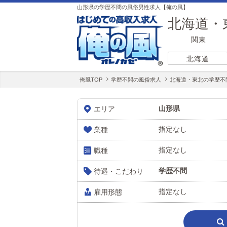
山形県の学歴不問の風俗男性求人【俺の風】
北海道・
関東
北海道
俺風TOP
学歴不問の風俗求人
北海道・東北の学歴不
山形県
エリア
指定なし
業種
指定なし
職種
学歴不問
待遇・こだわり
指定なし
雇用形態