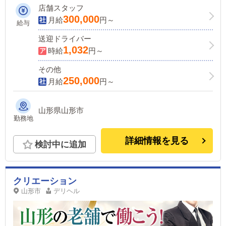
休み可など、働きやすさも特徴です！
店舗スタッフ
300,000
月給
円～
給与
送迎ドライバー
1,032
時給
円～
その他
250,000
月給
円～
山形県山形市
勤務地
詳細情報を見る
検討中に追加
クリエーション
山形市
デリヘル