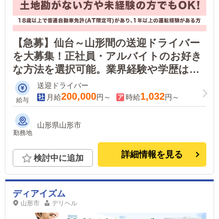
【急募】仙台～山形間の送迎ドライバー
を大募集！正社員・アルバイトのお好き
な方法を選択可能。業界経験や学歴は一
切問いません！Ｗワーク可なので、副業
送迎ドライバー
として働きたい方も歓迎いたします！
200,000
1,032
月給
円～
時給
円～
給与
山形県山形市
勤務地
詳細情報を見る
検討中に追加
ディアイズム
山形市
デリヘル