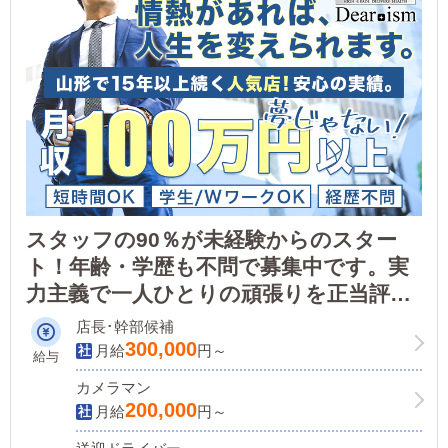
スタッフの90％が未経験からのスター
ト！年齢・学歴も不問で募集中です。実
力主義で一人ひとりの頑張りを正当評
価！ライフスタイルに合わせた働き方も
店長･幹部候補
可能です！
300,000
月給
円～
給与
カメラマン
200,000
月給
円～