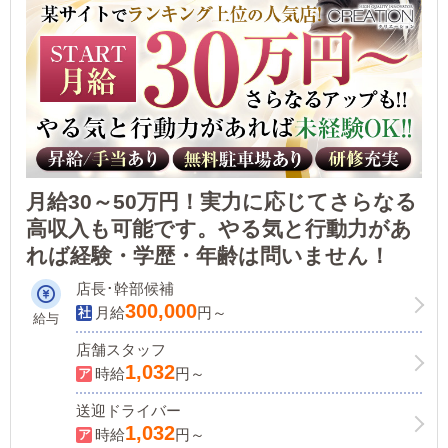
月給30～50万円！実力に応じてさらなる
高収入も可能です。やる気と行動力があ
れば経験・学歴・年齢は問いません！
店長･幹部候補
300,000
月給
円～
給与
店舗スタッフ
1,032
時給
円～
送迎ドライバー
1,032
時給
円～