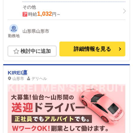
その他
1,032
時給
円～
山形県山形市
勤務地
詳細情報を見る
検討中に追加
KIREI凛
山形市
デリヘル