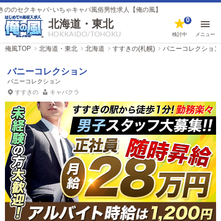
キャバ･いちゃキャバ風俗男性求人【俺の風】
0
北海道・東北
HOKKAIDO/TOHOKU
検討中
メニュー
俺風TOP
北海道・東北
北海道
すすきの(札幌)
バニーコレクション
バニーコレクション
バニーコレクション
すすきの
キャバクラ