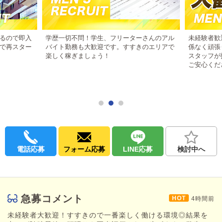
いつ来ても仕事が嫌にならない環境作りを心掛けています。
店内は楽しい雰囲気で、それぞれが目標に向けて仕事に取り組ん
でいます。
女の子だけでなく男性スタッフもやりがい抜群の環境です！
るので即入
学歴一切不問！学生、フリーターさんのアル
未経験者歓
で再スター
バイト勤務も大歓迎です。すすきのエリアで
係なく頑張
【福利厚生・待遇も充実！！】
楽しく稼ぎましょう！
スタッフが
ご安心くだ
未経験者歓迎
■
個室マンション寮完備
■
正社員雇用あり
■
日払い可能
■
経験、年齢、学歴は一切不問です。
一緒に夢や目標に向けて頑張れる仲間を募集しています！
まずは面接でお話を聞いてみてください。
電話応募
フォーム応募
LINE応募
検討中へ
学生、フリーターさんのアルバイトも大歓迎！
応募は24時間対応です！
いつでもご連絡お待ちしております。
急募コメント
4時間前
未経験者大歓迎！すすきので一番楽しく働ける環境◎結果を