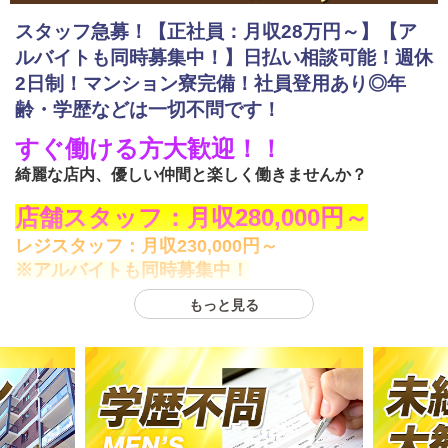
スタッフ急募！【正社員：月収28万円～】【ア
ルバイトも同時募集中！】日払い相談可能！週休
2日制！マンション寮完備！社員登用あり◎年
齢・学歴などは一切不問です！
すぐ働ける方大歓迎！！
綺麗な店内、優しい仲間と楽しく働きませんか？
店舗スタッフ：月収280,000円～
レジスタッフ：月収230,000円～
※アルバイトも同時募集中！
もっと見る
◆
賞与あり
◆
大入り手当あり
日払い相談可能です。
結果次第でスピード昇給◎頑張りはきちんと評価致しま
す！
社内環境について