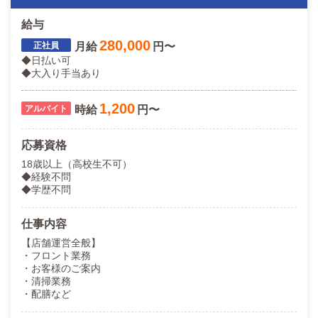
給与
280,000
月給
円〜
◆日払い可
◆大入り手当あり
1,200
時給
円〜
応募資格
18歳以上（高校生不可）
◆経験不問
◆学歴不問
仕事内容
【店舗運営全般】
・フロント業務
・お客様のご案内
・清掃業務
・配膳など