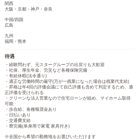
関西
大阪・京都・神戸・奈良
中国/四国
広島
九州
福岡・熊本
待遇
・経験問わず、元スターグループの出戻りも大歓迎
・社保、厚生年金、労災など各種保険完備
・有給休暇(法令通り)
・適正な労働時間の厳守(万が一残業になった場合は残業代支給)
・昇格は年4回の評価会議にて自己評価も含めて判定するため、適
正評価を受けられる
・クリーンな法人営業なので住宅ローンが組め、マイホーム取得
可能
・歩合給、各種報奨金あり
・日払いあり
・交通費支給
・寮完備(単身用で家電 家具付き)
※全国から希望の勤務地をお選びいただけます