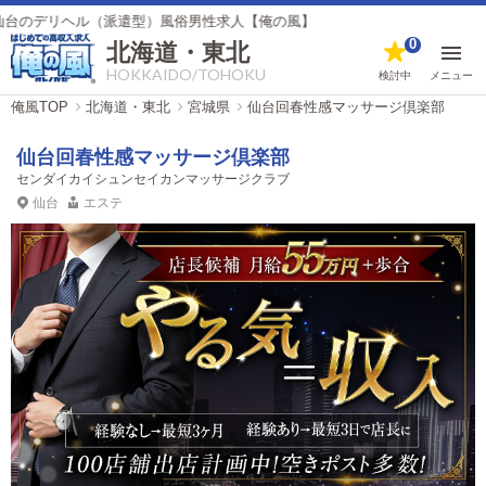
（派遣型）風俗男性求人【俺の風】
0
北海道・東北
HOKKAIDO/TOHOKU
検討中
メニュー
俺風TOP
北海道・東北
宮城県
仙台回春性感マッサージ倶楽部
仙台回春性感マッサージ倶楽部
センダイカイシュンセイカンマッサージクラブ
仙台
エステ