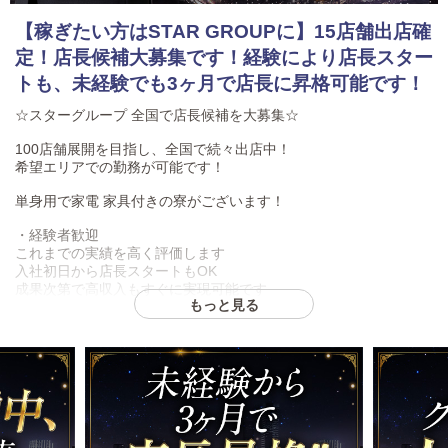
【稼ぎたい方はSTAR GROUPに】15店舗出店確
定！店長候補大募集です！経験により店長スター
トも、未経験でも3ヶ月で店長に昇格可能です！
☆スターグループ 全国で店長候補を大募集☆
100店舗展開を目指し、全国で続々出店中！
希望エリアでの勤務が可能です！
単身用で家電 家具付きの寮がございます！
・経験者歓迎
これまでの実績を高く評価します
入社初日から店長スタートもOK
成果次第で高収入もすぐに実現可能です
もっと見る
・未経験OK
やる気さえあれば大歓迎
未経験から3ヶ月で店長昇格の実績多数
店長になるためのノウハウをすべて教えます
・スターグループの魅力
全国で店舗拡大中＝ポストがどんどん空きます
頑張る人がしっかり稼げる仕組みです