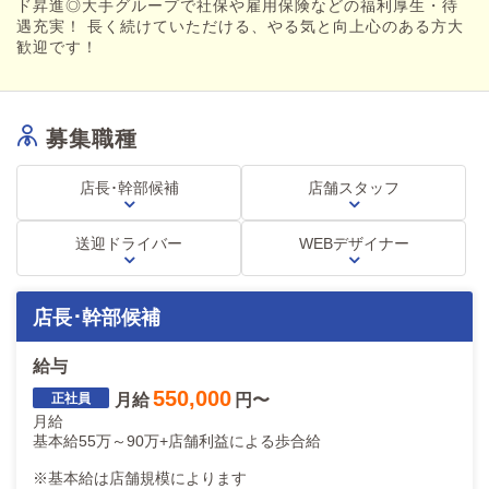
月給:基本給34万+歩合給+交通費
ド昇進◎大手グループで社保や雇用保険などの福利厚生・待
遇充実！ 長く続けていただける、やる気と向上心のある方大
スタートから歩合で40万円以上可能
歓迎です！
・基本労働時間
9時間勤務(内1時間休憩)
休み月4日～6日
募集職種
・待遇
有給休暇(法令通り)
店長･幹部候補
店舗スタッフ
社会保険完備
厚生年金完備
交通費支給
送迎ドライバー
WEBデザイナー
寮完備(単身用で家電 家具付き)
・業務内容
お客様の電話応対
店長･幹部候補
ホームページの更新作業
キャストさんのお仕事管理
給与
ドライバーさんへの業務連絡
スタッフ教育
550,000
月給
円〜
面接対応
月給
基本給55万～90万+店舗利益による歩合給
・募集エリア
https://star-group.co.jp/company/recruit
※基本給は店舗規模によります