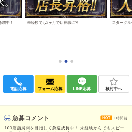
欲しかった物(ブランド品・高級時計・車など)も夢じゃなく現実に
なります
・その頑張り、報われていますか？
急増中！
未経験でも3ヶ月で店長職に?!
スターグル
人生の時間は有限です
「今の職場では将来が見えない」「収入が伸びない」
そんな方は、スターグループで人生を変えるチャンスを掴んでく
ださい
【店長】
月給:基本給55万～90万+歩合給
売上が高い店舗は150万円以上の店長も複数
【店長代理】
月給:基本給45万～55万+歩合給
電話応募
フォーム応募
LINE応募
検討中へ
売上が高い店舗の店長代理でも100万円以上
【リーダー】
月給:基本給39万+歩合給+交通費
急募コメント
売上が高い店舗はリーダーでも50万円以上
1時間前
【スタッフ】
100店舗展開を目指して急速成長中！ 未経験からでもスピー