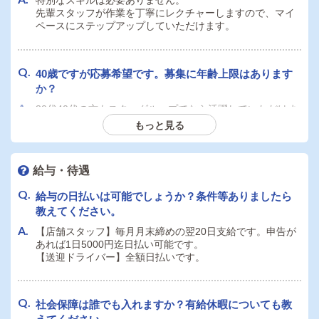
特別なスキルは必要ありません。
先輩スタッフが作業を丁寧にレクチャーしますので、マイ
ペースにステップアップしていただけます。
40歳ですが応募希望です。募集に年齢上限はあります
か？
30代40代の方もスターグループでなら活躍していただけま
す。
もっと見る
必要なのは真面目さ、やる気、清潔感なので年齢不問で
す。
給与・待遇
副業として送迎ドライバーをする場合、最低出勤日数
給与の日払いは可能でしょうか？条件等ありましたら
や時間などの勤務条件はありますか？
教えてください。
週1日以上であれば大歓迎です！
【店舗スタッフ】毎月月末締めの翌20日支給です。申告が
短期、長期は問わず掛け持ちしていただけます。
あれば1日5000円迄日払い可能です。
【送迎ドライバー】全額日払いです。
送迎ドライバーは自家用車の持ち込み必須ですか？社
社会保障は誰でも入れますか？有給休暇についても教
用車の利用はできますか？