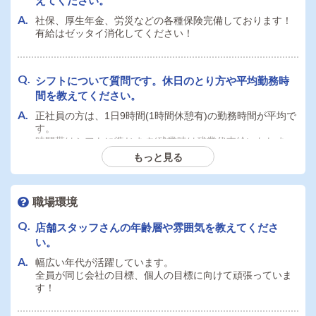
えてください。
自家用車持ち込み必須としております。
社保、厚生年金、労災などの各種保険完備しております！
有給はゼッタイ消化してください！
送迎ドライバーで自家用車を使用した場合、ガソリン
代支給などの持ち込み手当はありますか？
シフトについて質問です。休日のとり方や平均勤務時
高速代支給、待機時給発生、昇給ありなどの待遇をご用意
間を教えてください。
しています。
正社員の方は、1日9時間(1時間休憩有)の勤務時間が平均で
す。
時間帯はシフトに準じます(残業時は残業代支給いたしま
す)。
もっと見る
休みは月4日～6日ほど(※勤務時間によって調整いたしま
す)。
職場環境
アルバイトの方は希望に合わせて勤務可能ですのでご相談
ください。
店舗スタッフさんの年齢層や雰囲気を教えてくださ
また、有給はゼッタイ消化してください！
い。
幅広い年代が活躍しています。
全員が同じ会社の目標、個人の目標に向けて頑張っていま
通勤交通費の支給はありますか？金額の上限等ありま
す！
したら教えてください。