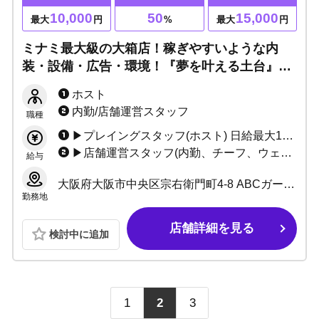
10,000
50
15,000
最大
円
%
最大
円
ミナミ最大級の大箱店！稼ぎやすいような内
装・設備・広告・環境！『夢を叶える土台』を
ここで築きます！一から教える研修制度と日給
ホスト
保証で未経験でも安心！あなたの魅力を最大限
内勤/店舗運営スタッフ
職種
に引き出します！
▶プレイングスタッフ(ホスト) 日給最大15,000円 ＋総売上50%バック〜 ＋高額ボトル買取制度 ＋永久的なリファーラル手当 【入店体験随時募集中】 体験報酬10,000円即日支給!! 今なら入店祝金支給！
▶店舗運営スタッフ(内勤、チーフ、ウェイター) 日給10,000円 ＋店舗売上バック ＋永久的なリファーラル手当 ※場合によってはプレイングスタッフより稼げます 役員・本部登用システム有り(店売りバック付帯＋基本月給昇給＋ボーナス) ボーナス年２回
給与
大阪府大阪市中央区宗右衛門町4-8 ABCガーデンビル2階
勤務地
店舗詳細を見る
検討中に追加
1
2
3