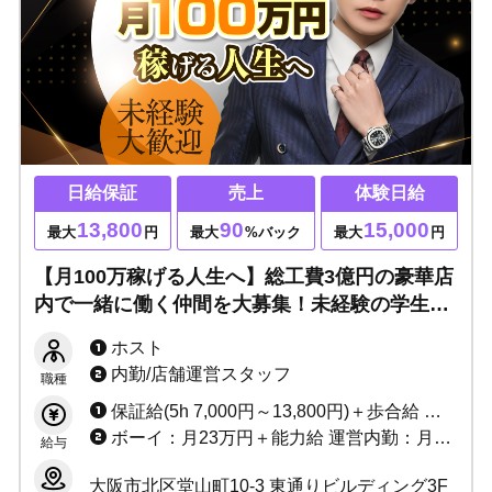
日給保証
売上
体験日給
13,800
90
15,000
最大
円
最大
%バック
最大
円
【月100万稼げる人生へ】総工費3億円の豪華店
内で一緒に働く仲間を大募集！未経験の学生バ
イトでも入店1年で人気プレイヤーになれる関
ホスト
西大手グループです！
内勤/店舗運営スタッフ
職種
保証給(5h 7,000円～13,800円)＋歩合給 売上0でも給料25万円以上＋各種賞金！ ※バック率60～90%!! +功労金+賞金多数 （新人さんがとりやすい賞金たくさん用意しています）
ボーイ：月23万円＋能力給 運営内勤：月30万円＋能力給＋歩合
給与
大阪市北区堂山町10-3 東通りビルディング3F