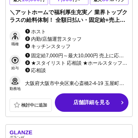
＼アットホームで福利厚生充実／ 業界トップク
ラスの給料体制！ 全額日払い・固定給+売上バ
ック・ご新規様の数もケタ違い！ まずは気軽な
ホスト
バイト気分で体験入店へ♪
内勤/店舗運営スタッフ
職種
キッチンスタッフ
固定給7,000円～最大10,000円 売上に応じてインセンティブあり（最低60%～最高80%） ★完全日払い制 ※当店は保証制度ではなく固定給制度です。 保証は売上バックが保証金額を上回れば無くなってしまいますが、 固定給は売上バックが上回っても無くなりません。 「固定給+売上バック」があなたのお給料になります！！ 例：保証の場合、保証1万円で売上バック2万円なら、 売上バック2万円分があなたのお給料です。 固定給の場合、固定1万円で売上バック2万円なら、 固定+売上＝合計3万円がお給料です♪ 固定給は永久に無くなりませんのでご安心ください。
★スタイリスト 応相談 ★ホールスタッフ(ボーイ：内勤) 日給10,000円～ ★DJ・ダンサー 応相談 ★店舗運営スタッフ 1:日給10,000円～＋能力給 2:月給10万～40万＋能力給 ★管理職各種 1:日給7,000円～10,000円＋能力給 2:月給20万～40万円＋能力給(社員) ★サイト運営スタッフ 応相談
給与
応相談
大阪府大阪市中央区東心斎橋2-4-19 玉屋町ギャラクシービル3号館 2F
勤務地
店舗詳細を見る
検討中に追加
GLANZE
グランゼ