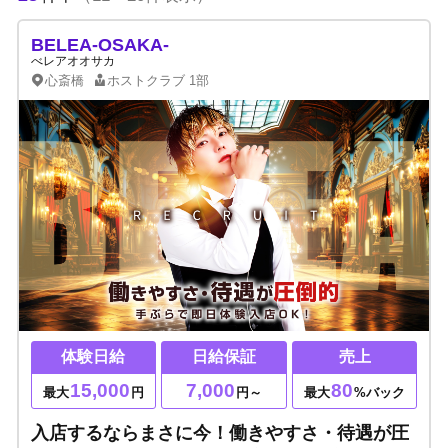
BELEA-OSAKA-
べレアオオサカ
心斎橋
ホストクラブ
1部
体験日給
日給保証
売上
15,000
7,000
80
最大
円
円～
最大
%バック
入店するならまさに今！働きやすさ・待遇が圧