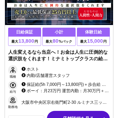
日給保証
小計
体験日給
13,800
80
15,000
最大
円
最大
%バック
最大
円
人生変えるなら当店へ！お金は人生に圧倒的な
選択肢をくれます！ミナミトップクラスの給料
体系＆教育体制で売上向上！一緒に最高の人生
ホスト
を歩みましょう！！
内勤/店舗運営スタッフ
職種
保証給(5h 7,000円～13,800円)＋歩合給 ※バック率60～90%!! +功労金+ボーナス多数 （新人さんがとりやすいボーナスをたくさん用意しています）
ボーイ：月23万円 運営内勤：月30万円＋能力給＋ボーナス
給与
大阪市中央区宗右衛門町2-30 ルミナス三ッ寺3F
勤務地