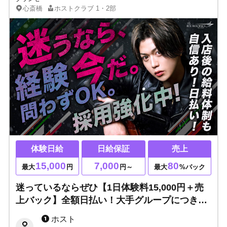
心斎橋
ホストクラブ
1・2部
体験日給
日給保証
売上
15,000
7,000
80
最大
円
円～
最大
%バック
迷っているならぜひ【1日体験料15,000円＋売
上バック】全額日払い！大手グループにつき待
遇超充実＆入店後の給料体制も自信あり！
ホスト