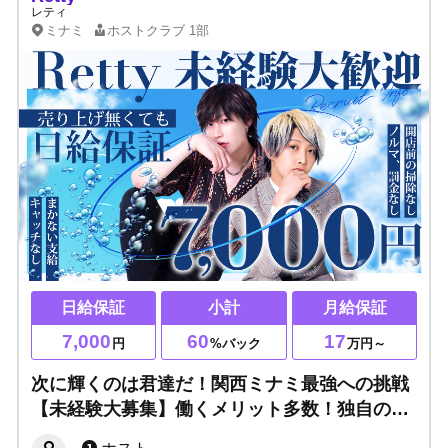
レティ
ミナミ
ホストクラブ
1部
日給保証
小計
月給保証
7,000
60
17
円
%バック
万円～
次に輝くのは君達だ！関西ミナミ最強への挑戦
【未経験大募集】働くメリット多数！独自の環
境で全力サポート！体験入店随時募集中！！