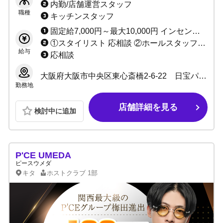
内勤/店舗運営スタッフ
職種
キッチンスタッフ
固定給7,000円～最大10,000円 インセンティブあり（最低60%～最高80%） ★完全日払い制 ※当店は保証制度ではなく固定給制度です。 保証は売上バックが保証金額を上回れば無くなってしまいますが、 固定給は売上バックが上回っても無くなりません。 「固定給+売上バック」があなたのお給料になります！！ 例：保証の場合、保証1万円で売上バック2万円なら、 売上バック2万円分があなたのお給料です。 固定給の場合、固定1万円で売上バック2万円なら、 固定+売上＝合計3万円がお給料です♪ 固定給は永久に無くなりませんのでご安心ください。
①スタイリスト 応相談 ②ホールスタッフ(ボーイ：内勤) 日給10,000円～ ③DJ・ダンサー 応相談 ③店舗運営スタッフ 1:日給10,000円～＋能力給 2:月給10万～40万＋能力給 ④管理職各種 1:日給7,000円～10,000円＋能力給 2:月給20万～40万円＋能力給(社員) ⑤サイト運営スタッフ 応相談
給与
応相談
大阪府大阪市中央区東心斎橋2-6-22 日宝パラダイスビル５F
勤務地
店舗詳細を見る
検討中に追加
P'CE UMEDA
ピースウメダ
キタ
ホストクラブ
1部