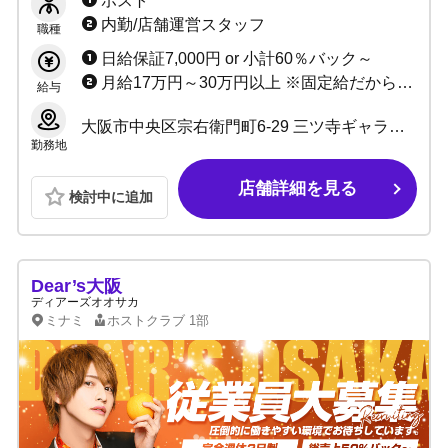
ホスト
内勤/店舗運営スタッフ
職種
日給保証7,000円 or 小計60％バック～
月給17万円～30万円以上 ※固定給だから安定！
給与
大阪市中央区宗右衛門町6-29 三ツ寺ギャラクシービル3号館B1F
勤務地
店舗詳細を見る
検討中に追加
Dear’s大阪
ディアーズオオサカ
ミナミ
ホストクラブ
1部