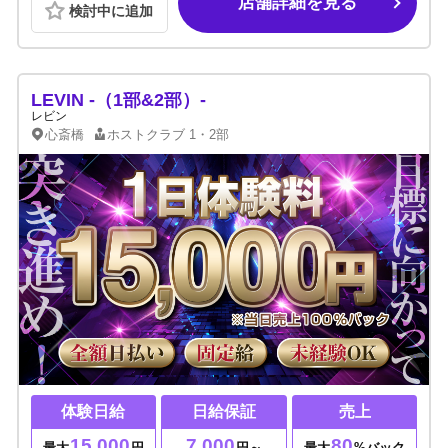
店舗詳細を見る
検討中に追加
LEVIN -（1部&2部）-
レビン
心斎橋
ホストクラブ
1・2部
体験日給
日給保証
売上
15,000
7,000
80
最大
円
円～
最大
%バック