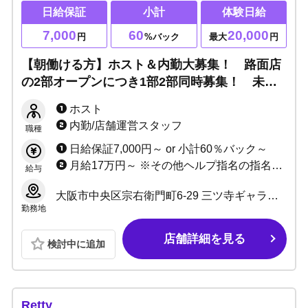
日給保証
小計
体験日給
7,000
60
20,000
円
%バック
最大
円
【朝働ける方】ホスト＆内勤大募集！ 路面店
の2部オープンにつき1部2部同時募集！ 未経
験者も全力サポート！ 今がスピード昇格のチ
ホスト
ャンス！！
内勤/店舗運営スタッフ
職種
日給保証7,000円～ or 小計60％バック～
月給17万円～ ※その他ヘルプ指名の指名バックあり！
給与
大阪市中央区宗右衛門町6-29 三ツ寺ギャラクシービル3号館B1F
勤務地
店舗詳細を見る
検討中に追加
Retty