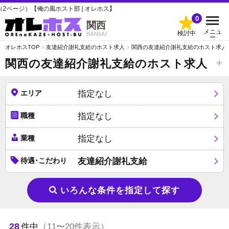
ホスト部 | オレホス】
0
関西
メニュ
検討中
KANSAI
ー
オレホスTOP
友達紹介謝礼支給のホスト求人
関西の友達紹介謝礼支給のホスト求人
関西の友達紹介謝礼支給のホスト求人
エリア
指定なし
職種
指定なし
業種
指定なし
待遇･こだわり
友達紹介謝礼支給
いろんな条件を指定して探す
28
件中
（11〜20件表示）