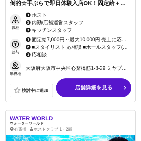
倒的☆手ぶらで即日体験入店OK！固定給＋売
上バック◎移籍者売上100%あり◎3カ月間寮費
ホスト
無料・携帯代支給可能！「最高」を勝ち取りた
内勤/店舗運営スタッフ
い方大歓迎！
職種
キッチンスタッフ
固定給7,000円～最大10,000円 売上に応じてインセンティブあり（最低60%～最高80%） ★完全日払い制 その他、各種ボーナスあり ※当店は保証制度ではなく固定給制度です。 保証は売上バックが保証金額を上回れば無くなってしまいますが、 固定給は売上バックが上回っても無くなりません。 「固定給+売上バック」があなたのお給料になります！！ 例：保証の場合、保証1万円で売上バック2万円なら、 売上バック2万円分があなたのお給料です。 固定給の場合、固定1万円で売上バック2万円なら、 固定+売上＝合計3万円がお給料です♪ 固定給は永久に無くなりませんのでご安心ください。
■スタイリスト 応相談 ■ホールスタッフ(ボーイ：内勤) 日給10,000円～ ■DJ・ダンサー 応相談 ■店舗運営スタッフ 1:日給10,000円～＋能力給 2:月給10万～40万＋能力給 ■管理職各種 1:日給7,000円～10,000円＋能力給 2:月給20万～40万円＋能力給(社員) ■サイト運営スタッフ 応相談
給与
応相談
大阪府大阪市中央区心斎橋筋1-3-29 ミヤプラザ心斎橋6F
勤務地
店舗詳細を見る
検討中に追加
WATER WORLD
ウォーターワールド
心斎橋
ホストクラブ
1・2部