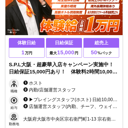
体験日給
日給保証
総売上
1
15,000
50
万円
最大
円
%バック
S.P.L大阪・超豪華入店キャンペーン実施中！
日給保証15,000円あり！ 体験料2時間10,000
円を即日支給！
ホスト
内勤/店舗運営スタッフ
職種
▶プレイングスタッフ(ホスト) 日給10,000円 ＋総売計最大50%バック〜 ＋高額ボトル買取制度 ＋永久的なリファーラル手当 今なら日給10,000円→15,000円！ 他、多数賞金あり！
店舗運営スタッフ(内勤、チーフ、ウェイター) 日給10,000円 ＋店舗売上バック ＋永久的なリファーラル手当 ※場合によってはプレイングスタッフより稼げます！ ボーナス年２回！
給与
大阪府大阪市中央区宗右衛門町1-13 宗右衛門町クリスタルビルB1F
勤務地