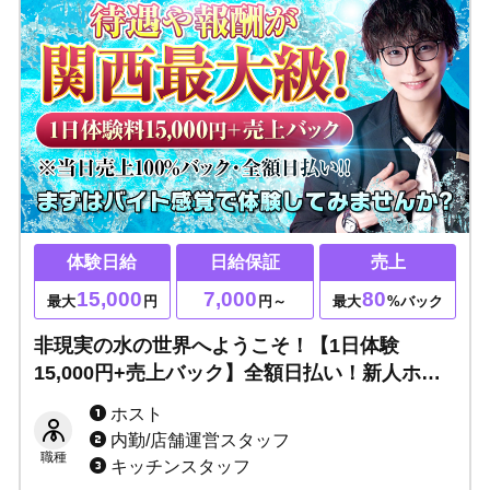
体験日給
日給保証
売上
15,000
7,000
80
最大
円
円～
最大
%バック
非現実の水の世界へようこそ！【1日体験
15,000円+売上バック】全額日払い！新人ホス
トどんどん入店中▶キミもこの波に乗れ！！
ホスト
内勤/店舗運営スタッフ
職種
キッチンスタッフ