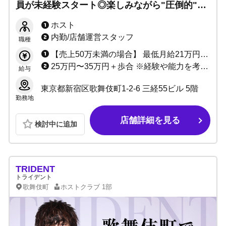
員が未経験スタート◎楽しみながら"圧倒的"に
売れていく...チャレンジ精神旺盛な方大募集！
ホスト
内勤/店舗運営スタッフ
職種
【売上50万未満の場合】 最低月給21万円+売上50%バック+指名ポイントバック＋各種賞金 【売上50万以上の場合】 売上最低50%〜最大94.7%バック+指名ポイントバック+ボーナス＋各種賞金
25万円〜35万円＋歩合 ※経験や能力を考慮して決定致します
給与
東京都新宿区歌舞伎町1-2-6 三経55ビル 5階
勤務地
店舗詳細を見る
検討中に追加
TRIDENT
トライデント
歌舞伎町
ホストクラブ
1部