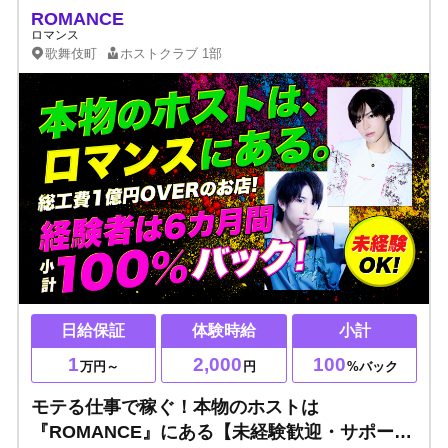
ROMANCE
ロマンス
歌舞伎町
ホストクラブ
1部
日給保証
体験時給
小計
1
2,000
100
万円～
円
%バック
モテる仕事で稼ぐ！本物のホストは
『ROMANCE』にある【未経験歓迎・サポート