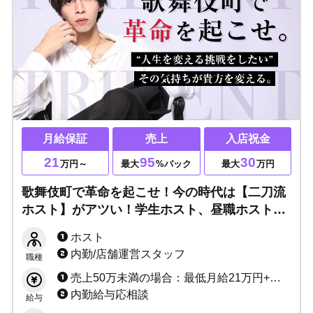
月給保証
売上
入店祝金
21
95
30
万円～
最大
%バック
最大
万円
歌舞伎町で革命を起こせ！今の時代は【二刀流
ホスト】がアツい！学生ホスト、昼職ホストな
ど副業歓迎▶完全未経験でも人気ホストに育て
ホスト
上げます！様々な働き方ができる『TRIDENT』
内勤/店舗運営スタッフ
職種
へぜひ！！
売上50万未満の場合：最低月給21万円+売上バック+指名ポイントバック+各種キャンペーン 売上50万以上の場合：売上最低50%～94.7%バック+指名ポイントバック+各種キャンペーン+ボーナス
内勤給与応相談
給与