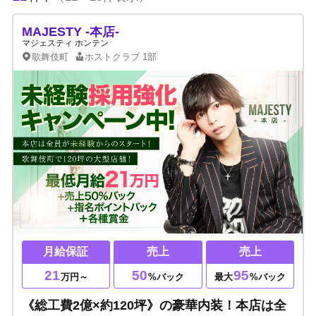
MAJESTY -本店-
マジェスティ ホンテン
歌舞伎町
ホストクラブ
1部
月給保証
売上
売上
21
50
95
万円～
%バック
最大
%バック
《総工費2億×約120坪》の豪華内装！本店は全