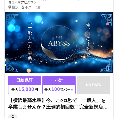
ヨコハマアビスワン
横浜
ホスト
1部
日給保証
小計
NO DATA
15,000
100
最大
円
最大
%バック
【横浜最高水準】今、この1秒で「一般人」を
卒業しませんか？圧倒的初回数！完全新規店だ
から未経験でも売れる✨日給最大15,000円▶売