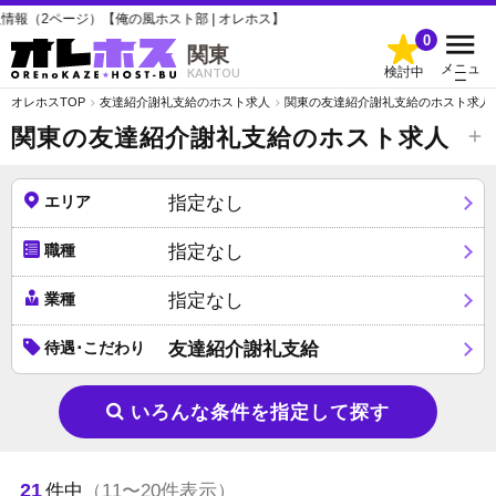
の風ホスト部 | オレホス】
0
関東
メニュ
検討中
KANTOU
ー
オレホスTOP
友達紹介謝礼支給のホスト求人
関東の友達紹介謝礼支給のホスト求人
関東の友達紹介謝礼支給のホスト求人
エリア
指定なし
職種
指定なし
業種
指定なし
待遇･こだわり
友達紹介謝礼支給
いろんな条件を指定して探す
21
件中
（11〜20件表示）