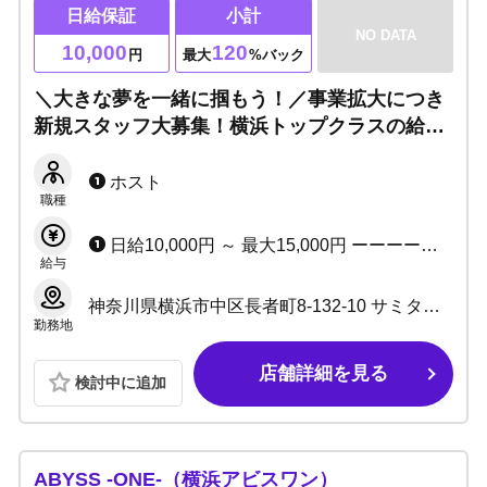
日給保証
小計
NO DATA
10,000
120
円
最大
%バック
＼大きな夢を一緒に掴もう！／事業拡大につき
新規スタッフ大募集！横浜トップクラスの給与
体系でご応募お待ちしております！
ホスト
職種
日給10,000円 ～ 最大15,000円 ーーーーーーーーーー 日給10,000～(売上に応じてスライド制) ＋売上バック＋指名料 同伴料バック＋売上達成ボーナス＋各種賞金(10種以上)＋手当 ※総売上システムなので、他店よりも売上が上げやすい（＝お給料も沢山もらいやすい）！ 横浜トップレベルの給料システムです✨ 売上が低い場合も、日給保証があるので安心！
給与
神奈川県横浜市中区長者町8-132-10 サミタスビルB-3号室
勤務地
店舗詳細を見る
検討中に追加
ABYSS -ONE-（横浜アビスワン）