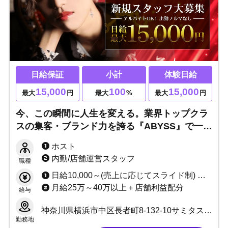
日給保証
小計
体験日給
15,000
100
15,000
最大
円
最大
%
最大
円
今、この瞬間に人生を変える。業界トップクラ
スの集客・ブランド力を誇る『ABYSS』で一般
人を卒業しよう！
ホスト
内勤/店舗運営スタッフ
職種
日給10,000～(売上に応じてスライド制) ＋売上バック＋指名料 同伴料バック＋売上達成ボーナス＋各種賞金(10種以上)＋手当 小計最大60%～100%還元(規定有) 日給最大1万5千円保証
月給25万～40万以上＋店舗利益配分
給与
神奈川県横浜市中区長者町8-132-10サミタス横浜ビル 4階
勤務地