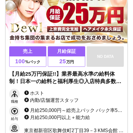
売上
月給保証
NO DATA
100
25
%バック
万円
【月給25万円保証!!】業界最高水準の給料体
制！日本一の給料と福利厚生◎入店特典多数ご
用意・教育体制バツグン・レクリエーション企
ホスト
画多数開催！
内勤/店舗運営スタッフ
職種
月給250,000円～総売上バック バック率50%～最大70% ・ボーナスあり ・店売バック付き ・指名達成賞 ・皆勤手当てあり ・各種ボーナス多数 ・手当あり
月給250,000円以上＋能力給
給与
東京都新宿区歌舞伎町2丁目39－3 KMS会館 B1F