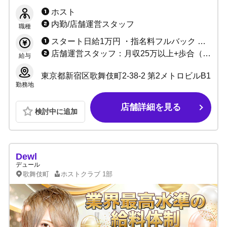
体制充実】25年の信頼と実績のお店だから初め
ホスト
てでも安心！最高レベルの環境でお待ちしてま
内勤/店舗運営スタッフ
職種
す！
スタート日給1万円 ・指名料フルバック ・総売上40〜55%バック ・各種賞金、皆勤手当あり
店舗運営スタッフ：月収25万以上+歩合（昇給あり） ウェイター：時給1,350円以上/昇給あり（終電あり、交通費支給）
給与
東京都新宿区歌舞伎町2-38-2 第2メトロビルB1
勤務地
店舗詳細を見る
検討中に追加
Dewl
デュール
歌舞伎町
ホストクラブ
1部