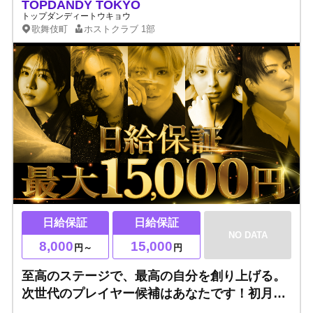
TOPDANDY TOKYO
トップダンディートウキョウ
歌舞伎町
ホストクラブ
1部
日給保証
日給保証
NO DATA
8,000
15,000
円～
円
至高のステージで、最高の自分を創り上げる。
次世代のプレイヤー候補はあなたです！初月の
寮費・名刺代・撮影代はすべて無料◎経験・未