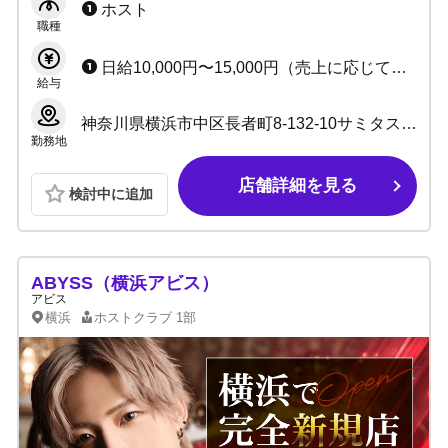
上に応じてスライド制！憧れのお金持ち・イン
ホスト
職種
フルエンサーへ！
日給10,000円〜15,000円（売上に応じてスライド制） 売上バック＋指名料、同伴料バック ★総売上システム採用 ★経験者の方、小計最大100％バック（規定有）
給与
神奈川県横浜市中区長者町8-132-10サミタス横浜ビル 4階
勤務地
店舗詳細を見る
検討中に追加
ABYSS（横浜アビス）
アビス
横浜
ホストクラブ
1部