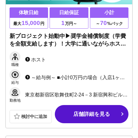
体験日給
日給保証
小計
15,000
1
70
最大
円
万円～
～
%バック
新プロジェクト始動中▶奨学金補償制度（学費
を全額支給します）！大学に通いながらホスト
クラブで稼ぎたい方大歓迎！通常のレギュラー
キャストも大募集中・未経験大歓迎！
ホスト
職種
～給与例～ ■小計0万円の場合（入店1ヶ月目） 日給：10,000円×25日=月給25万円+各種賞金 ■小計30万の場合(入店1～3ヶ月目) 日給：12,000円×25日＝月給30万円+各種賞金 ■小計100万の場合 売上：100万円×70%＝月給70万円+各種賞金
給与
東京都新宿区歌舞伎町2-24－3 新宿興和ビル5階
勤務地
店舗詳細を見る
検討中に追加