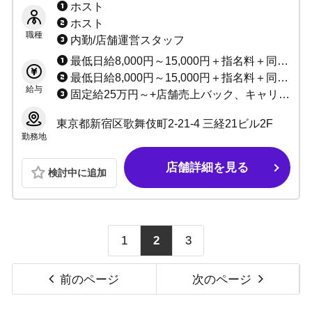
ホスト
経験どちらも特典多数！高額バック・各種手当
ホスト
も充実！
職種
内勤/店舗運営スタッフ
最低日給8,000円～15,000円＋指名料＋同伴料＋売上バック＋その他手当多数
最低日給8,000円～15,000円＋指名料＋同伴料＋売上バック＋賞金多数
給与
固定給25万円～+店舗売上バック、キャリア給、技能給
東京都新宿区歌舞伎町2-21-4 三経21ビル2F
勤務地
店舗詳細を見る
検討中に追加
1
2
3
前のページ
次のページ