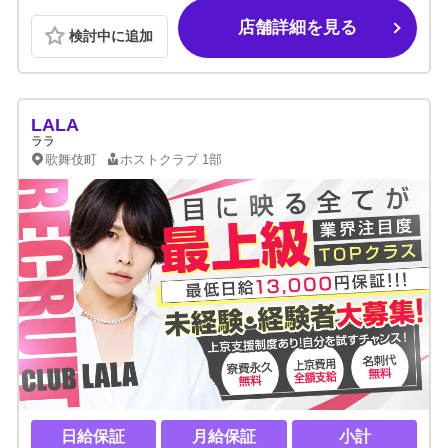
店舗詳細を見る
検討中に追加
LALA
ララ
歌舞伎町
ホストクラブ
1部
日給保証
月給保証
小計