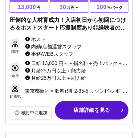
13,000
30
100
円
万円～
%バック
圧倒的な人材育成力！入店初日から初回につけ
る＆ホストスタート応援制度あり◎経験者の方
は移籍準備金あり◎全国区の知名度で、売れっ
ホスト
子への近道になる！
内勤/店舗運営スタッフ
職種
事務/WEBスタッフ
日給 13,000 円～＋指名料＋売上バック＋賞金
月給25万円以上＋能力給
給与
月給25万円以上＋能力給
東京都新宿区歌舞伎町2-35-5 リゾンビル 4F 【店舗】 営業時間 20:00～24:00 定休日：毎週金曜日・月末
勤務地
店舗詳細を見る
検討中に追加