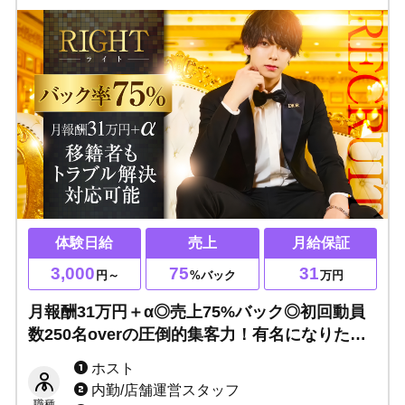
体験日給
売上
月給保証
3,000
75
31
円～
%バック
万円
月報酬31万円＋α◎売上75%バック◎初回動員
数250名overの圧倒的集客力！有名になりた
い、とにかく稼ぎたい方を全力で応援☆移籍者
ホスト
もトラブル解決対応可能！
内勤/店舗運営スタッフ
職種