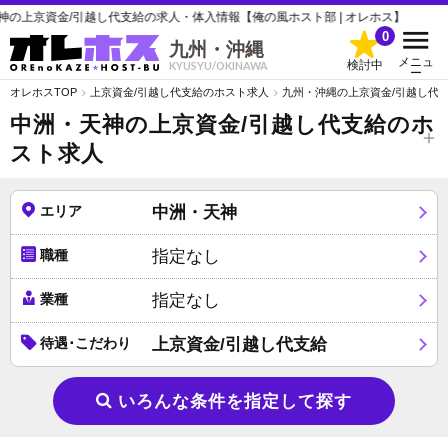
京資金/引越し代支給の求人・体入情報【俺の風ホスト部 | オレホス】
0
九州・沖縄
メニュ
検討中
KYUSYU/OKINAWA
ー
オレホスTOP
上京資金/引越し代支給のホスト求人
九州・沖縄の上京資金/引越し代
中洲・天神の上京資金/引越し代支給のホ
スト求人
エリア
中洲・天神
職種
指定なし
業種
指定なし
待遇･こだわり
上京資金/引越し代支給
いろんな条件を指定して探す