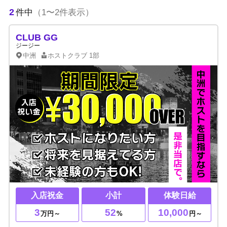
2
件中
（1〜2件表示）
CLUB GG
ジージー
中洲
ホストクラブ
1部
入店祝金
小計
体験日給
3
52
10,000
万円～
%
円～