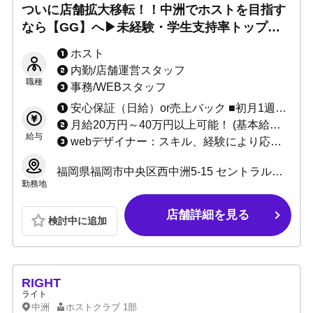
ついに店舗拡大移転！！中洲でホストを目指す
なら【GG】へ▶未経験・学生支持率トップク
ラス！楽しく働いて同世代に差をつけろ！
ホスト
内勤/店舗運営スタッフ
職種
事務/WEBスタッフ
安心保証（日給）or売上バック ■初月1週間は安心の日給12,000円スタート ※それ以降も最低日給7,000円から ■40万円以上の売り上げで完全歩合制！ なので出勤しなくても稼げる！ 40万～→売上バック 52％ 60万～→売上バック 54％ 80万～→売上バック 55％ 100万～→売上バック57％以上 最大売上MAX73%以上バック！！ 総額売り上げ折半以上！ ■幹部手当て有りでさらに＋売上％UP もちろん売上、指名本数による出勤待遇あり
月給20万円～40万円以上可能！ (基本給＋店売りバック＋ベストアドバイザー賞)
給与
webデザイナー：スキル、経験により応相談 ヘアメイク：スキル、経験により応相談 ※アルバイト、社員により給料は異なります。ご相談ください！
福岡県福岡市中央区西中洲5-15 セントラルパークタワー 1F
勤務地
店舗詳細を見る
検討中に追加
RIGHT
ライト
中洲
ホストクラブ
1部