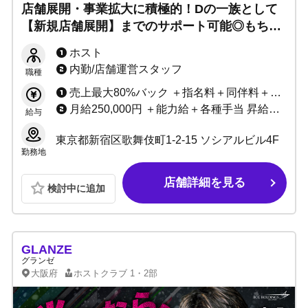
店舗展開・事業拡大に積極的！Dの一族として
【新規店舗展開】までのサポート可能◎もちろ
ん未経験でもOK、貴方の夢を一緒に応援しま
ホスト
す
内勤/店舗運営スタッフ
職種
売上最大80%バック ＋指名料＋同伴料＋各種賞金
月給250,000円 ＋能力給＋各種手当 昇給随時
給与
東京都新宿区歌舞伎町1-2-15 ソシアルビル4F
勤務地
店舗詳細を見る
検討中に追加
GLANZE
グランゼ
大阪府
ホストクラブ
1・2部