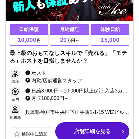
日給保証
月給保証
体験日給
10,000
20
15,000
円
万円～
最上級のおもてなしスキルで「売れる」「モテ
る」ホストを目指しませんか？
ホスト
内勤/店舗運営スタッフ
職種
日給8,000円～10,000円以上保証 入店3カ月月給200,000円以上支給 入店1カ月小計100%バック 歩合50%～70% ◆賞金あり ◆歩合あり ◆保証給UPあり
月収180,000円～
給与
兵庫県神戸市中央区下山手通1-1-15 WIZビル 2F
勤務地
店舗詳細を見る
検討中に追加