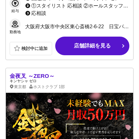
①スタイリスト 応相談 ②ホールスタッフ(ボーイ：内勤) 日給10,000円～ ③DJ・ダンサー 応相談 ③店舗運営スタッフ 1:日給10,000円～＋能力給 2:月給10万～40万＋能力給 ④管理職各種 1:日給7,000円～10,000円＋能力給 2:月給20万～40万円＋能力給(社員) ⑤サイト運営スタッフ 応相談
給与
応相談
大阪府大阪市中央区東心斎橋2-6-22 日宝パラダイスビル５F
勤務地
店舗詳細を見る
検討中に追加
金夜叉 ～ZERO～
キンヤシャ ゼロ
東京都
ホストクラブ
1部