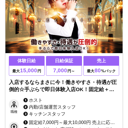
体験日給
日給保証
売上
15,000
7,000
80
最大
円
円～
最大
%バック
入店するならまさに今！働きやすさ・待遇が圧
倒的☆手ぶらで即日体験入店OK！固定給＋売
上バック◎移籍者売上100%あり◎3カ月間寮費
ホスト
無料・携帯代支給可能！「最高」を勝ち取りた
内勤/店舗運営スタッフ
い方大歓迎！
職種
キッチンスタッフ
固定給7,000円～最大10,000円 売上に応じてインセンティブあり（最低60%～最高80%） ★完全日払い制 その他、各種ボーナスあり ※当店は保証制度ではなく固定給制度です。 保証は売上バックが保証金額を上回れば無くなってしまいますが、 固定給は売上バックが上回っても無くなりません。 「固定給+売上バック」があなたのお給料になります！！ 例：保証の場合、保証1万円で売上バック2万円なら、 売上バック2万円分があなたのお給料です。 固定給の場合、固定1万円で売上バック2万円なら、 固定+売上＝合計3万円がお給料です♪ 固定給は永久に無くなりませんのでご安心ください。