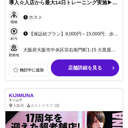
導入☆入店から最大14日トレーニング実施▶未
経験でも大丈夫！保証給or歩合給を選べて安心
です！
ホスト
職種
【保証給プラン】8,000円～15,000円、歩合35%～ （アルバイトは時給1,000円～2,500円、歩合33%～） 【歩合給プラン】40%～最大60%+α （アルバイトは歩合38%～） ・小計10%還元あり ・雑費引きなし
給与
大阪府大阪市中央区宗右衛門町1-15 大黒屋本店ビルB1F
勤務地
店舗詳細を見る
検討中に追加
KiJiMUNA
キジムナ
大阪府
ホストクラブ
1部