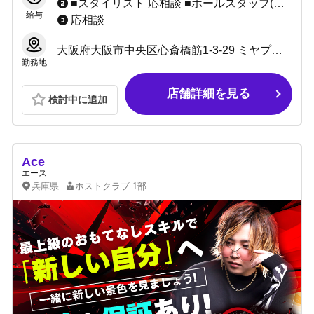
■スタイリスト 応相談 ■ホールスタッフ(ボーイ：内勤) 日給10,000円～ ■DJ・ダンサー 応相談 ■店舗運営スタッフ 1:日給10,000円～＋能力給 2:月給10万～40万＋能力給 ■管理職各種 1:日給7,000円～10,000円＋能力給 2:月給20万～40万円＋能力給(社員) ■サイト運営スタッフ 応相談
給与
応相談
大阪府大阪市中央区心斎橋筋1-3-29 ミヤプラザ心斎橋6F
勤務地
店舗詳細を見る
検討中に追加
Ace
エース
兵庫県
ホストクラブ
1部