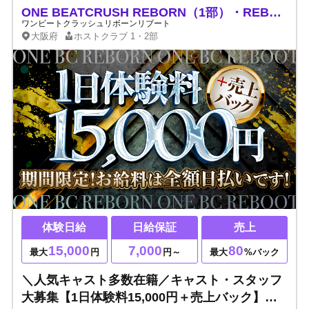
ONE BEATCRUSH REBORN（1部）・REBOOT（2部）
ワンビートクラッシュリボーンリブート
大阪府
ホストクラブ
1・2部
体験日給
日給保証
売上
15,000
7,000
80
最大
円
円～
最大
%バック
＼人気キャスト多数在籍／キャスト・スタッフ
大募集【1日体験料15,000円＋売上バック】全