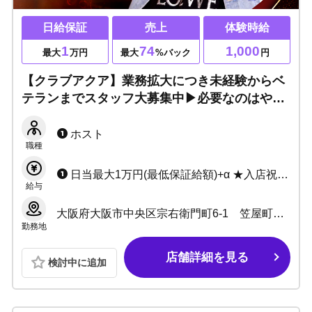
日給保証
売上
体験時給
1
74
1,000
最大
万円
最大
%バック
円
【クラブアクア】業務拡大につき未経験からベ
テランまでスタッフ大募集中▶必要なのはやる
気だけ！モテたい・有名になりたい・稼ぎたい
方は当店で夢を実現！
ホスト
職種
日当最大1万円(最低保証給額)+α ★入店祝金あります! 今なら最大30万円支給!!
給与
大阪府大阪市中央区宗右衛門町6-1 笠屋町ギャラクシービル4F
勤務地
店舗詳細を見る
検討中に追加