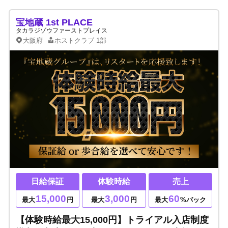
宝地蔵 1st PLACE
タカラジゾウファーストプレイス
大阪府
ホストクラブ
1部
日給保証
体験時給
売上
15,000
3,000
60
最大
円
最大
円
最大
%バック
【体験時給最大15,000円】トライアル入店制度