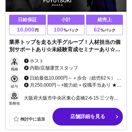
日給保証
小計
総売上
10,000
100
62
円
%バック
%バック
業界トップを走る大手グループ！人材担当の個
別サポートあり☆未経験育成セミナーあり☆ホ
ストでは珍しい社保・厚生年金完備！日払い
ホスト
OK・有給制度などの福利厚生も充実！！
内勤/店舗運営スタッフ
職種
日給最低10,000円～＋歩合（総売62％） ★各種賞金あり ★各種手当あり
月250,000円～+能力給＋役職手当あり ★毎月昇給のチャンスあり
給与
大阪府大阪市中央区東心斎橋2-6-15 三ツ寺ギャラクシービル6号館3F
勤務地
店舗詳細を見る
検討中に追加