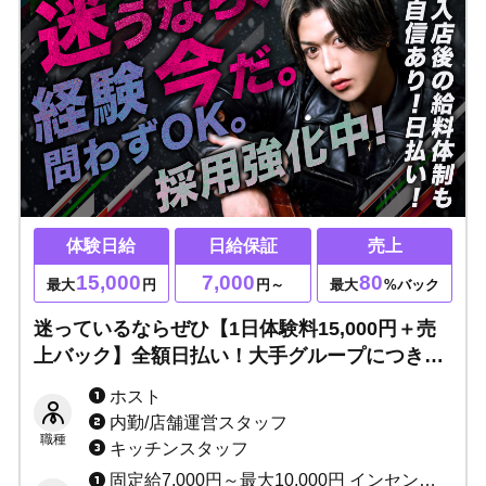
体験日給
日給保証
売上
15,000
7,000
80
最大
円
円～
最大
%バック
迷っているならぜひ【1日体験料15,000円＋売
上バック】全額日払い！大手グループにつき待
遇超充実＆入店後の給料体制も自信あり！
ホスト
内勤/店舗運営スタッフ
職種
キッチンスタッフ
固定給7,000円～最大10,000円 インセンティブあり（最低60%～最高80%） ★完全日払い制 ※当店は保証制度ではなく固定給制度です。 保証は売上バックが保証金額を上回れば無くなってしまいますが、 固定給は売上バックが上回っても無くなりません。 「固定給+売上バック」があなたのお給料になります！！ 例：保証の場合、保証1万円で売上バック2万円なら、 売上バック2万円分があなたのお給料です。 固定給の場合、固定1万円で売上バック2万円なら、 固定+売上＝合計3万円がお給料です♪ 固定給は永久に無くなりませんのでご安心ください。