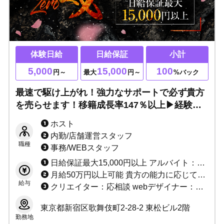
体験日給
日給保証
小計
5,000
15,000
100
円～
最大
円～
%バック
最速で駆け上がれ！強力なサポートで必ず貴方
を売らせます！移籍成長率147％以上▶経験者3
カ月総売100％バック！未経験でもMAX月収50
ホスト
万円！必要なのは貴方の本気と情熱です！
内勤/店舗運営スタッフ
職種
事務/WEBスタッフ
日給保証最大15,000円以上 アルバイト：最大時給2,000円！
月給50万円以上可能 貴方の能力に応じてお給料+α致します！
給与
クリエイター：応相談 webデザイナー：応相談
東京都新宿区歌舞伎町2-28-2 東松ビル2階
勤務地