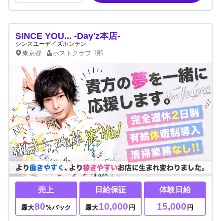
SINCE YOU... -Day'z本店-
シンスユーデイズホンテン
東京都
ホストクラブ
1部
売上
日給保証
体験日給
80
10,000
15,000
最大
%バック
最大
円
円