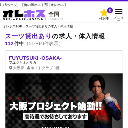
俺の風ホスト部 | オレホス】
0
全国
メニュ
検討中
COUNTRY
ー
オレホスTOP
スーツ貸出ありの求人・体入情報
スーツ貸出あり
の求人・体入情報
112
件中
（51〜60件表示）
FUYUTSUKI -OSAKA-
フユツキオオサカ
大阪府
ホストクラブ
1部