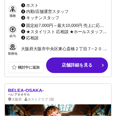
額日払い！ 総工費2億円超▶関西トップクラ
ホスト
スのエンターテイメント空間！！
内勤/店舗運営スタッフ
職種
キッチンスタッフ
固定給7,000円～最大10,000円 売上に応じてインセンティブあり（最低60%～最高80%） ★完全日払い制 ※当店は保証制度ではなく固定給制度です。 保証は売上バックが保証金額を上回れば無くなってしまいますが、 固定給は売上バックが上回っても無くなりません。 「固定給+売上バック」があなたのお給料になります！！ 例：保証の場合、保証1万円で売上バック2万円なら、 売上バック2万円分があなたのお給料です。 固定給の場合、固定1万円で売上バック2万円なら、 固定+売上＝合計3万円がお給料です♪ 固定給は永久に無くなりませんのでご安心ください。
★スタイリスト 応相談 ★ホールスタッフ(ボーイ：内勤) 日給10,000円～ ★DJ・ダンサー 応相談 ★店舗運営スタッフ 1:日給10,000円～＋能力給 2:月給10万～40万＋能力給 ★管理職各種 1:日給7,000円～10,000円＋能力給 2:月給20万～40万円＋能力給(社員) ★サイト運営スタッフ 応相談
給与
応相談
大阪府大阪市中央区東心斎橋２丁目７−２０ サザンパレスビル 4階
勤務地
店舗詳細を見る
検討中に追加
BELEA-OSAKA-
べレアオオサカ
大阪府
ホストクラブ
1部