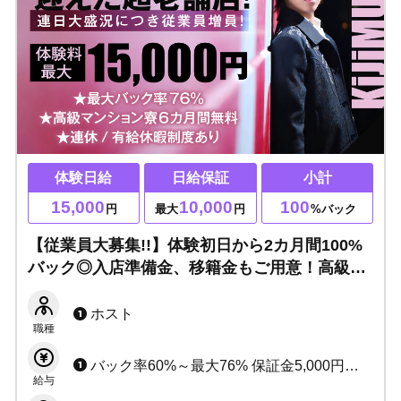
体験日給
日給保証
小計
15,000
10,000
100
円
最大
円
%バック
【従業員大募集!!】体験初日から2カ月間100%
バック◎入店準備金、移籍金もご用意！高級マ
ンション寮半年間無料と働きやすい環境です！
ホストライフを充実させましょう！
ホスト
職種
バック率60%～最大76% 保証金5,000円～10,000円
給与