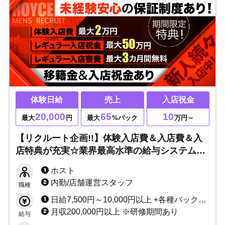
体験日給
売上
入店祝金
20,000
65
10
最大
円
最大
%バック
万円～
【リクルート企画!!】体験入店費＆入店費＆入
店特典が充実☆業界最高水準の給与システム・
未経験安心の保証制度あり！お酒NGでも意欲
ホスト
があればOK！
内勤/店舗運営スタッフ
職種
日給7,500円～10,000円以上 +各種バックor売上大計45％～65％バック ☆各種ボーナスあり
月収200,000円以上 ※研修期間あり
給与