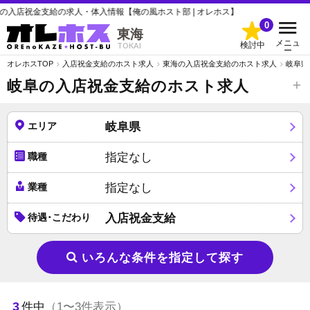
店祝金支給の求人・体入情報【俺の風ホスト部 | オレホス】
0
東海
メニュ
検討中
TOKAI
ー
オレホスTOP
入店祝金支給のホスト求人
東海の入店祝金支給のホスト求人
岐阜県
岐阜の入店祝金支給のホスト求人
エリア
岐阜県
職種
指定なし
業種
指定なし
待遇･こだわり
入店祝金支給
いろんな条件を指定して探す
3
件中
（1〜3件表示）