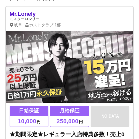
Mr.Lonely
ミスターロンリー
岐阜
ホストクラブ
1部
日給保証
月給保証
NO DATA
10,000
250,000
円
円
★期間限定★レギュラー入店特典多数！売上0