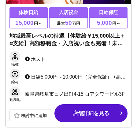
体験日給
入店祝金
日給保証
15,000
50
5,000
円～
最大
万円
円～
地域最高レベルの待遇【体験給￥15,000以上＋
α支給】高額移籍金・入店祝い金も完備！未経
験でも経験者でもしっかりプロデュースいたし
ます！アットホームで好待遇だから安心！
ホスト
職種
日給5,000円～10,000円（完全保証） +高額売上バック +レギュラー手当あり +その他、各種手当あり
給与
岐阜県岐阜市日ノ出町4-15 ロアタワービル3F
勤務地
店舗詳細を見る
検討中に追加