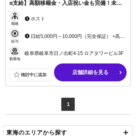
α支給】高額移籍金・入店祝い金も完備！未経
験でも経験者でもしっかりプロデュースいたし
ます！アットホームで好待遇だから安心！
ホスト
職種
日給5,000円～10,000円（完全保証） +高額売上バック +レギュラー手当あり +その他、各種手当あり
給与
岐阜県岐阜市日ノ出町4-15 ロアタワービル3F
勤務地
店舗詳細を見る
検討中に追加
1
東海のエリアから探す