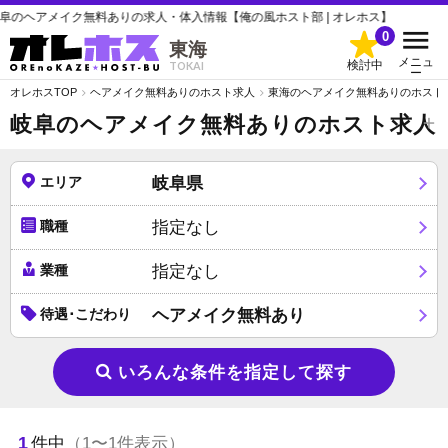
のヘアメイク無料ありの求人・体入情報【俺の風ホスト部 | オレホス】
0
東海
メニュ
検討中
TOKAI
ー
オレホスTOP
ヘアメイク無料ありのホスト求人
東海のヘアメイク無料ありのホスト
岐阜のヘアメイク無料ありのホスト求人
エリア
岐阜県
職種
指定なし
業種
指定なし
待遇･こだわり
ヘアメイク無料あり
いろんな条件を指定して探す
1
件中
（1〜1件表示）