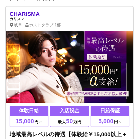
CHARISMA
カリスマ
岐阜
ホストクラブ
1部
体験日給
入店祝金
日給保証
15,000
50
5,000
円～
最大
万円
円～
地域最高レベルの待遇【体験給￥15,000以上＋