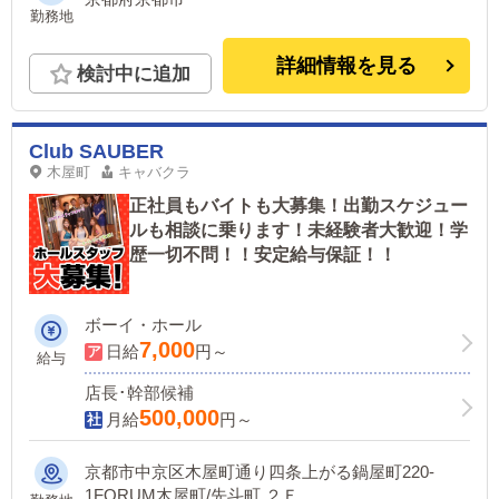
勤務地
詳細情報を見る
検討中に追加
Club SAUBER
木屋町
キャバクラ
正社員もバイトも大募集！出勤スケジュー
ルも相談に乗ります！未経験者大歓迎！学
歴一切不問！！安定給与保証！！
ボーイ・ホール
7,000
日給
円～
給与
店長･幹部候補
500,000
月給
円～
京都市中京区木屋町通り四条上がる鍋屋町220-
1FORUM木屋町/先斗町 ２Ｆ