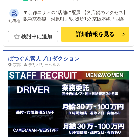
▼京都エリアの4店舗に配属 【各店舗のアクセス】
阪急京都線「河原町」駅 徒歩1分 京阪本線「四条」
勤務地
駅徒歩1分 ①京都ホットポイント 住所：京都府京都
市下京区西石垣通四条下る斎藤町140番地11 ②ホッ
詳細情報を見る
検討中に追加
トポイントパート２ 住所：京都府京都市下京区西
石垣通り四条下ル斉藤町140-9 ③リップスティック
住所：京都府京都市下京区四条通り小橋西入ル上ル
真町96-3 ④ホットポイントヴィラ 住所：京都府京
ばつぐん素人プロダクション
都市下京区四条小橋入ル真町98-8 2F
京都
デリバリーヘルス