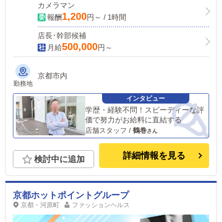
カメラマン
1,200
報酬
円～ / 1時間
店長･幹部候補
500,000
月給
円～
京都市内
勤務地
学歴・経験不問！スピーディーな評
価で努力がお給料に直結する
店舗スタッフ
/
鶴巻
詳細情報を見る
検討中に追加
京都ホットポイントグループ
京都・河原町
ファッションヘルス