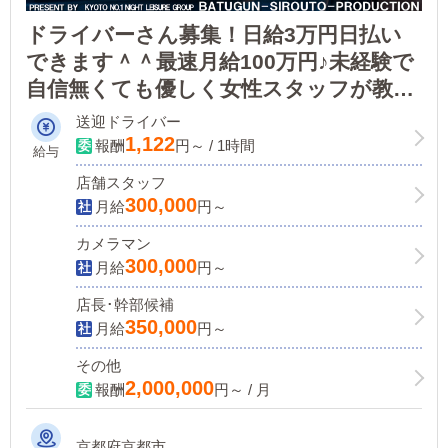
ドライバーさん募集！日給3万円日払い
できます＾＾最速月給100万円♪未経験で
自信無くても優しく女性スタッフが教え
ます♪
送迎ドライバー
1,122
報酬
円～ / 1時間
給与
店舗スタッフ
300,000
月給
円～
カメラマン
300,000
月給
円～
店長･幹部候補
350,000
月給
円～
その他
2,000,000
報酬
円～ / 月
京都府京都市