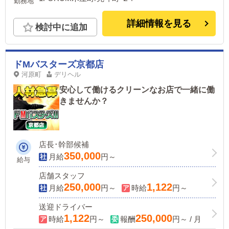
勤務地
詳細情報を見る
検討中に追加
ドМバスターズ京都店
河原町
デリヘル
安心して働けるクリーンなお店で一緒に働
きませんか？
店長･幹部候補
350,000
月給
円～
給与
店舗スタッフ
250,000
1,122
月給
円～
時給
円～
送迎ドライバー
1,122
250,000
時給
円～
報酬
円～ / 月