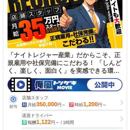
「ナイトレジャー産業」だからこそ、正
規雇用や社保完備にこだわる！ 「しんど
く、楽しく、面白く」を実感できる環境
づくりの仲間になってください！
店舗スタッフ
350,000
1,200
月給
円～
時給
円～
給与
送迎ドライバー
1,122
報酬
円～ / 1時間