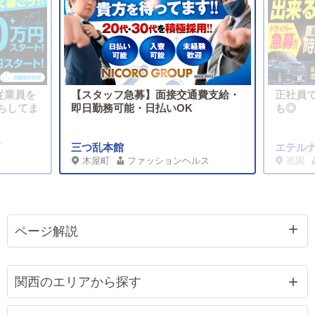
従業員を
【スタッフ急募】面接交通費支給・
正社員
ちしてま
即日勤務可能・日払いOK
も◎
店
三つ乱本館
エテル
木屋町
ファッションヘルス
祇園
ページ解説
関西のエリアから探す