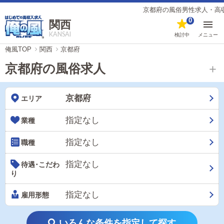
京都府の風俗男性求人・高収入バイト情報
0
関西
KANSAI
検討中
メニュー
俺風TOP
関西
京都府
京都府の風俗求人
京都府
エリア
指定なし
業種
指定なし
職種
指定なし
待遇･こだわ
り
指定なし
雇用形態
いろんな条件を指定して探す