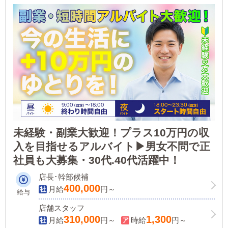
未経験・副業大歓迎！プラス10万円の収
入を目指せるアルバイト▶男女不問で正
社員も大募集・30代.40代活躍中！
店長･幹部候補
400,000
月給
円～
給与
店舗スタッフ
310,000
1,300
月給
円～
時給
円～