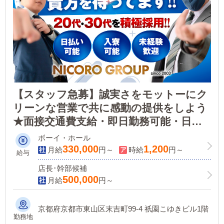
【スタッフ急募】誠実さをモットーにク
リーンな営業で共に感動の提供をしよう
★面接交通費支給・即日勤務可能・日払
いOK
ボーイ・ホール
330,000
1,200
月給
円～
時給
円～
給与
店長･幹部候補
500,000
月給
円～
京都府京都市東山区末吉町99-4 祇園こゆきビル1階
勤務地