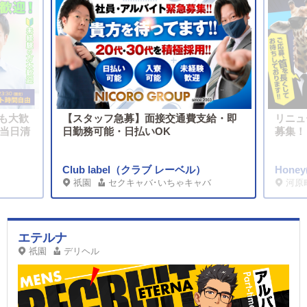
フも大歓
【スタッフ急募】面接交通費支給・即
リニュ
は当日清
日勤務可能・日払いOK
募集！
Club label（クラブ レーベル）
Hon
祇園
セクキャバ･いちゃキャバ
河原
エテルナ
祇園
デリヘル