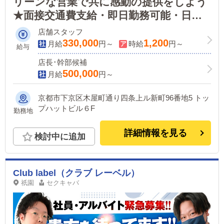
リーンな営業で共に感動の提供をしよう
★面接交通費支給・即日勤務可能・日払
いOK
店舗スタッフ
330,000
1,200
月給
円～
時給
円～
給与
店長･幹部候補
500,000
月給
円～
京都市下京区木屋町通り四条上ル新町96番地5 トッ
プハットビル６F
勤務地
詳細情報を見る
検討中に追加
Club label（クラブ レーベル）
祇園
セクキャバ