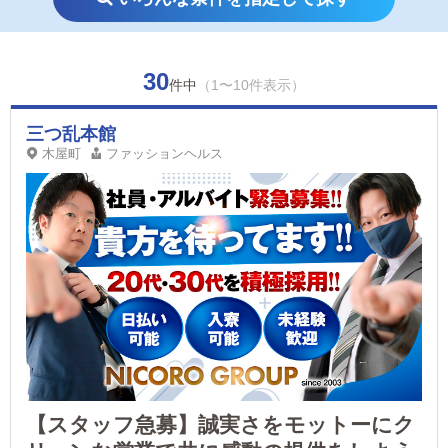
30
件中
（1〜10件表示）
三つ乱本館
木屋町
ファッションヘルス
【スタッフ急募】誠実さをモットーにク