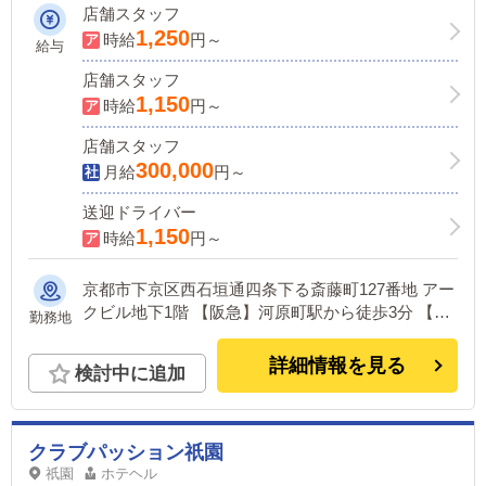
店舗スタッフ
1,250
時給
円～
給与
店舗スタッフ
1,150
時給
円～
店舗スタッフ
300,000
月給
円～
送迎ドライバー
1,150
時給
円～
京都市下京区西石垣通四条下る斎藤町127番地 アー
クビル地下1階 【阪急】河原町駅から徒歩3分 【京
勤務地
阪】祇園四条から徒歩5分
詳細情報を見る
検討中に追加
クラブパッション祇園
祇園
ホテヘル