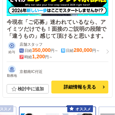
今現在「ご応募」迷われているなら、ア
イミツだけでも！面接のご説明の段階で
「違うもの」感じて頂けると思います。
店舗スタッフ
350,000
280,000
日給
円～
日給
円～
給与
1,200
時給
円～
京都南IC付近
勤務地
詳細情報を見る
検討中に追加