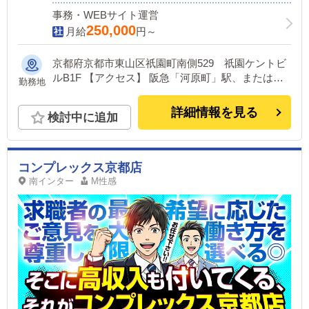
事務・WEBサイト運営
250,000
月給
円～
京都府京都市東山区祇園町南側529 祇園ケントビ
ルB1F 【アクセス】 阪急「河原町」駅、または京
勤務地
阪「祇園四条」駅八坂神社前からお電話下さい。
詳細情報を見る
検討中に追加
コンプレックス京都店
南インター
M性感