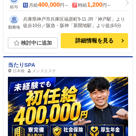
400,000
1,200
月給
円～
時給
円～
給与
兵庫県神戸市兵庫区福原町9-11 JR「神戸駅」より
徒歩10分／阪急・阪神「新開地駅」より徒歩5分
勤務地
詳細情報を見る
検討中に追加
当たりSPA
日本橋
メンズエステ