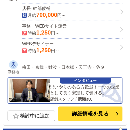
店長･幹部候補
700,000
月給
円～
事務・WEBサイト運営
1,250
時給
円～
WEBデザイナー
1,250
時給
円～
梅田・京橋・難波・日本橋・天王寺・谷９
勤務地
思いやりのある方歓迎！一つの企業
として長く安定して働ける。
店舗スタッフ
/
廣瀨
詳細情報を見る
検討中に追加