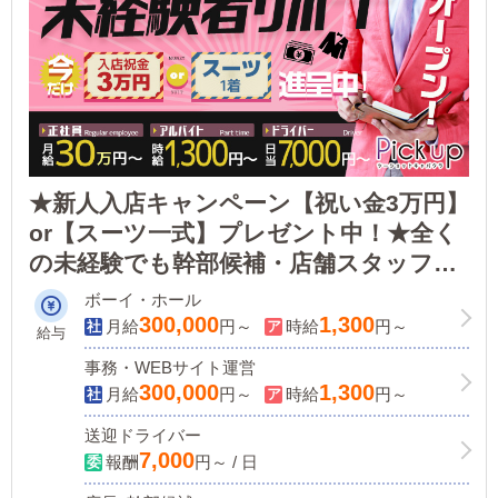
★新人入店キャンペーン【祝い金3万円】
or【スーツ一式】プレゼント中！★全く
の未経験でも幹部候補・店舗スタッフを
大募集！＜正社員：月給30万円～／ドラ
ボーイ・ホール
イバー：日給7,000円～＞日払いOK・寮
300,000
1,300
月給
円～
時給
円～
給与
完備！
事務・WEBサイト運営
300,000
1,300
月給
円～
時給
円～
送迎ドライバー
7,000
報酬
円～ / 日