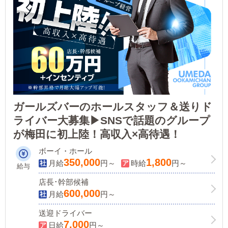
ガールズバーのホールスタッフ＆送りド
ライバー大募集▶SNSで話題のグループ
が梅田に初上陸！高収入×高待遇！
ボーイ・ホール
350,000
1,800
月給
円～
時給
円～
給与
店長･幹部候補
600,000
月給
円～
送迎ドライバー
7,000
日給
円～