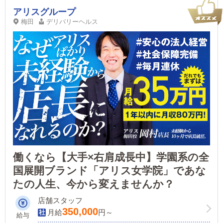
アリスグループ
梅田
デリバリーヘルス
働くなら【大手×右肩成長中】学園系の全
国展開ブランド「アリス女学院」であな
たの人生、今から変えませんか？
店舗スタッフ
350,000
月給
円～
給与