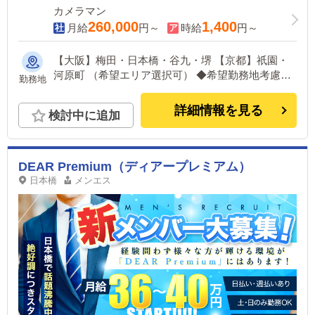
カメラマン
260,000
1,400
月給
円～
時給
円～
【大阪】梅田・日本橋・谷九・堺 【京都】祇園・
河原町 （希望エリア選択可） ◆希望勤務地考慮し
勤務地
ますのでお気軽にご相談ください。 京都など遠
方の場合別途手当もあります！
詳細情報を見る
検討中に追加
DEAR Premium（ディアープレミアム）
日本橋
メンエス