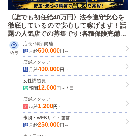
〈誰でも初任給40万円〉法令遵守安心を
徹底しているので安心して稼げます！話
題の人気店での募集です!各種保険完備、
寮完備で、稼げる環境が整っています！
店長･幹部候補
500,000
月給
円～
給与
店舗スタッフ
400,000
月給
円～
女性講習員
12,000
報酬
円～ / 日
店舗スタッフ
1,200
時給
円～
事務・WEBサイト運営
250,000
月給
円～