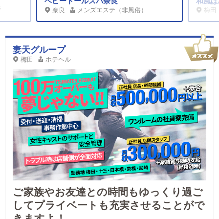
ベビードールスパ奈良
和風ぱ
ラ
奈良
メンズエステ（非風俗）
梅田
妻天グループ
梅田
ホテヘル
ご家族やお友達との時間もゆっくり過ご
してプライベートも充実させることがで
きますよ！