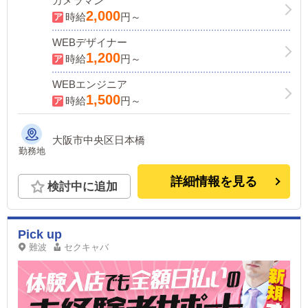
カメラマン
2,000
時給
円～
WEBデザイナー
1,200
時給
円～
WEBエンジニア
1,500
時給
円～
大阪市中央区日本橋
勤務地
詳細情報を見る
検討中に追加
Pick up
難波
セクキャバ