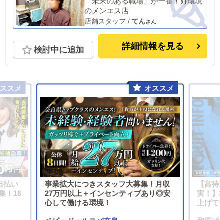
「未来のある職場」が一番！好環境
のメンエス店
店舗スタッフ
/
てん
詳細情報を見る
検討中に追加
日払い
事業拡大につきスタッフ大募集！月収
【高待
集！18
27万円以上＋インセンティブあり◎安
実！】
心して働ける環境！
上げて