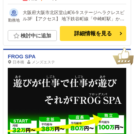
大阪府大阪市北区堂山町6-9 ステージヘラクレスビ
ル3F 【アクセス】 地下鉄谷町線「中崎町駅」から
勤務地
徒歩5分 地下鉄谷町線「東梅田駅」から徒歩7分 阪
急線「大阪梅田駅」から徒歩8分 阪神線「大阪梅田
詳細情報を見る
検討中に追加
駅」から徒歩8分 地下鉄御堂筋線「梅田駅」から徒
歩8分 JR各線「大阪駅」から徒歩9分
FROG SPA
日本橋
メンズエステ