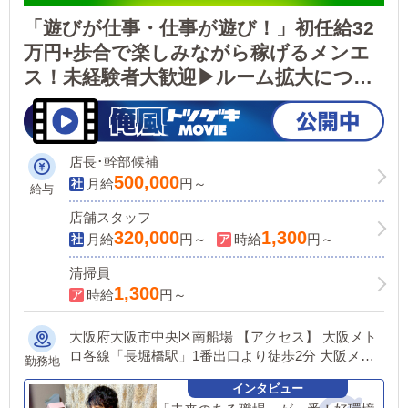
「遊びが仕事・仕事が遊び！」初任給32
万円+歩合で楽しみながら稼げるメンエ
ス！未経験者大歓迎▶ルーム拡大につき
スタッフ＆清掃バイト大募集！
店長･幹部候補
500,000
月給
円～
給与
店舗スタッフ
320,000
1,300
月給
円～
時給
円～
清掃員
1,300
時給
円～
大阪府大阪市中央区南船場 【アクセス】 大阪メト
ロ各線「長堀橋駅」1番出口より徒歩2分 大阪メト
勤務地
ロ各線「堺筋本町駅」7番出口より徒歩5分