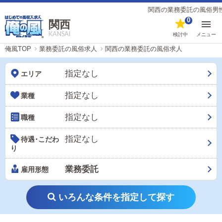
関西の業務委託の風俗男性求人【俺の風
0
関西
KANSAI
検討中
メニュー
俺風TOP
業務委託の風俗求人
関西の業務委託の風俗求人
指定なし
エリア
指定なし
業種
指定なし
職種
指定なし
待遇･こだわ
り
業務委託
雇用形態
いろんな条件を指定して探す