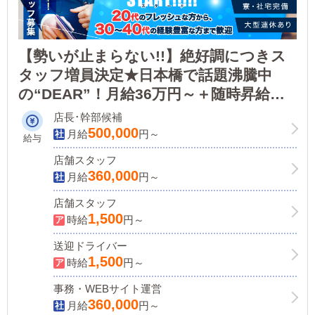
【勢いが止まらない!!】絶好調につきス
タッフ増員決定★日本橋で話題沸騰中
の“DEAR”！月給36万円～＋随時昇給＆
ボーナスあり！▶未経験も、ナイトレジ
店長･幹部候補
ャー経験者も輝ける環境が“DEAR
500,000
月給
円～
給与
Premium”にはあります！
店舗スタッフ
360,000
月給
円～
店舗スタッフ
1,500
時給
円～
送迎ドライバー
1,500
時給
円～
事務・WEBサイト運営
360,000
月給
円～