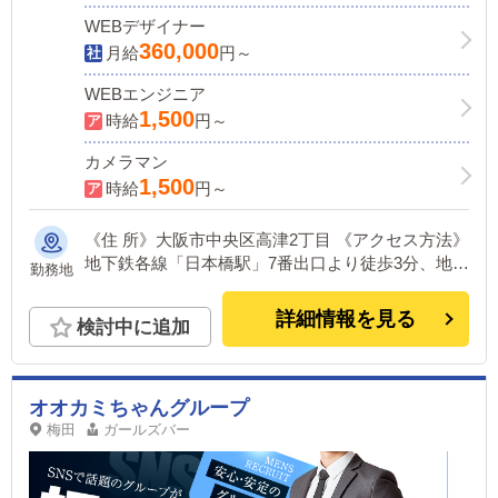
WEBデザイナー
360,000
月給
円～
WEBエンジニア
1,500
時給
円～
カメラマン
1,500
時給
円～
《住 所》大阪市中央区高津2丁目 《アクセス方法》
地下鉄各線「日本橋駅」7番出口より徒歩3分、地下
勤務地
鉄各線「谷町九丁目駅」2番出口より徒歩3分
詳細情報を見る
検討中に追加
オオカミちゃんグループ
梅田
ガールズバー