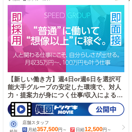
【新しい働き方】週4日or週6日を選択可
能大手グループの安定した環境で、対人
力・提案力が身につく仕事/収入によるご
自身だけの幸せだけでなく、家族やパー
トナーの幸せもここなら叶えられます！
店舗スタッフ
357,500
12,500
月給
円～
日給
円～
給与