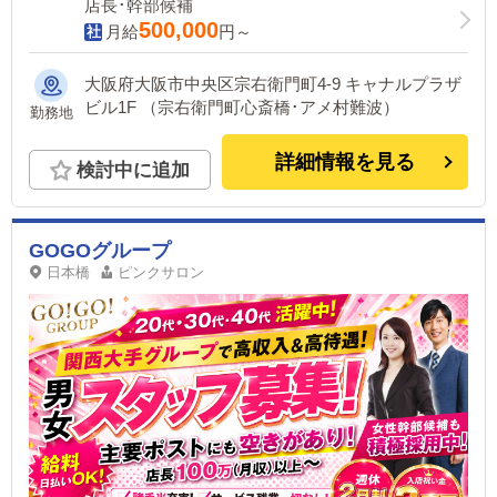
店長･幹部候補
500,000
月給
円～
大阪府大阪市中央区宗右衛門町4-9 キャナルプラザ
ビル1F （宗右衛門町心斎橋･アメ村難波）
勤務地
詳細情報を見る
検討中に追加
GOGOグループ
日本橋
ピンクサロン