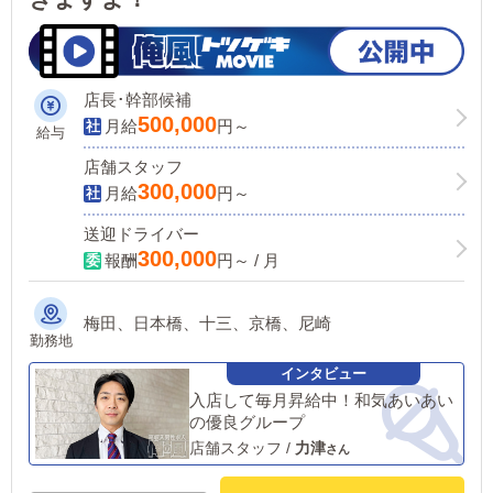
店長･幹部候補
500,000
月給
円～
給与
店舗スタッフ
300,000
月給
円～
送迎ドライバー
300,000
報酬
円～ / 月
梅田、日本橋、十三、京橋、尼崎
勤務地
入店して毎月昇給中！和気あいあい
の優良グループ
店舗スタッフ
/
力津