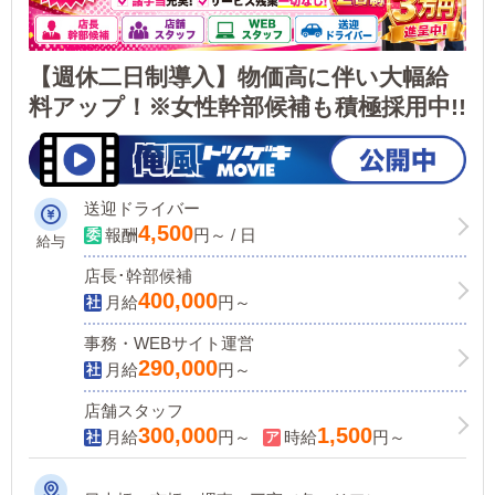
【週休二日制導入】物価高に伴い大幅給
料アップ！※女性幹部候補も積極採用中!!
送迎ドライバー
4,500
報酬
円～ / 日
給与
店長･幹部候補
400,000
月給
円～
事務・WEBサイト運営
290,000
月給
円～
店舗スタッフ
300,000
1,500
月給
円～
時給
円～