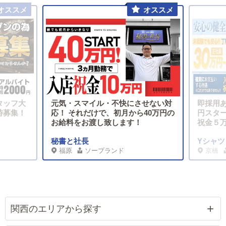
タッフ大
元気・スマイル・不快にさせない対
即採用あ
時募集！
応！ それだけで、初月から40万円の
円スタ
お給料をお渡し致します！
祝金５
秘書と社長
Yシャ
福原
ソープランド
京橋
関西のエリアから探す