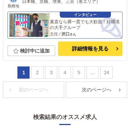
日本橋、京橋、堺東、三宮（各エリア）
勤務地
素直なら裸一貫でも大歓迎！好環境
の大手グループ
主任
/
沢口
詳細情報を見る
検討中に追加
1
2
3
4
5
…
24
前のページへ
次のページへ
検索結果のオススメ求人