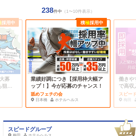
238
件中
（1〜10件表示）
極
採用中
積
極
採用中
大募
業績好調につき【採用枠大幅ア
働きや
も狙え
ップ！】今が応募のチャンス！
で高収入
舐めフェチの会
スピー
日本橋
ホテルヘルス
梅田
スピードグループ
梅田
ホテルヘルス