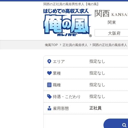
関西の正社員の風俗男性求人【俺の風】
関西
KANSA
関東
大阪府
俺風TOP
正社員の風俗求人
関西の正社員の風俗求人
指定なし
エリア
指定なし
業種
指定なし
職種
指定なし
待遇・こだわり
正社員
雇用形態