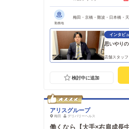
梅田・京橋・難波・日本橋・
勤務地
思いやりの
店舗スタッフ
検討中に追加
アリスグループ
梅田
デリバリーヘルス
働くなら【大手×右肩成長