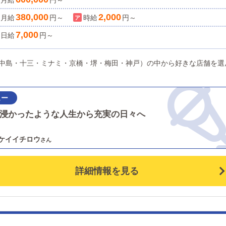
月給
ん、サポート体制万全で未経験の方でも問題なく働けま
円～
す。さらに、自分の頑張りがすぐ収入に反映される上、
380,000
2,000
月給
円～
時給
円～
店やキャストの成長にも繋がるのでやりがいもバッチリ
7,000
日給
円～
す。社員やアルバイト、ドライバーも採用強化中です。
味のある方はお話だけでもOK！お気軽にお問い合わせく
西中島・十三・ミナミ・京橋・堺・梅田・神戸）の中から好きな店舗を選
さい♪
浸かったような人生から充実の日々へ
ケイイチロウ
詳細情報を見る