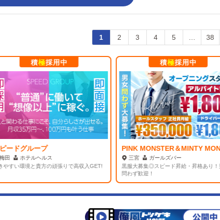
1
2
3
4
5
…
38
積
極
採用中
積
極
採用中
ピードグループ
梅田
ホテルヘルス
三宮
ガールズバー
やすい環境と貴方の頑張りで高収入GET!
黒服大募集◎スピード昇給・昇格あり！
問わず歓迎！