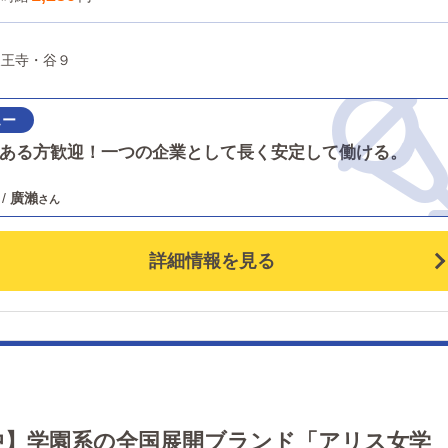
とっては、物価高騰の今、不安はより大きいかと思いま
す。当店では月給35万円スタートに加え、家族手当など
天王寺・谷９
種手当を支給。給与とは別の収入面の支えがあることで
生活への不安をしっかり取り除けます。 ▶働き方は自分
選択人それぞれ、仕事で何を優先したいかは異なます。
入を最優先にしたい方は週6日勤務でしっかり稼ぐ道を
ある方歓迎！一つの企業として長く安定して働ける。
ますし、まずは自分のペースで慣れたい方、休日の充実
大切にしたい方は週4日勤務も可能です。無理をせず、
/
廣瀨
に嘘をつかない働き方で、長く続けられる職場を目指し
います。 ▶想像以上に身につくスキル一見すると接客業
詳細情報を見る
夜職に見えるかもしれませんが、実際は自身の成長を大
く実感できる仕事です。毎日様々な人と関わる中で、女
キャストのプロデュース力、お客様の要望を引き出すヒ
リング力、後輩スタッフが困った時に的確なアドバイス
する判断力など、引き出しは確実に増えていきます。こ
で培った対人スキルや提案力は、今後どんな場面でも活
せる大きな財産となります。 ▶遠方からのご応募も歓迎
中】学園系の全国展開ブランド「アリス女学
「新しい土地で再スタートしたい」「地元を離れて働き