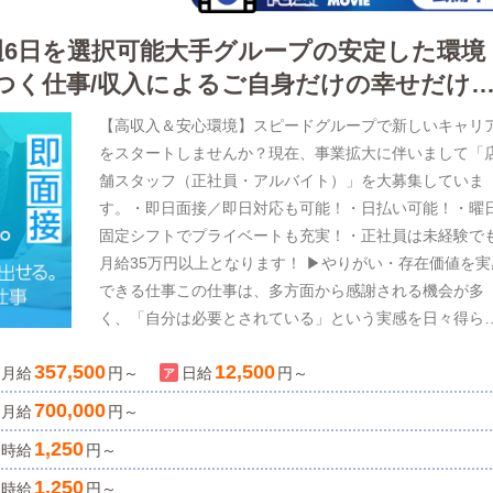
週6日を選択可能大手グループの安定した環境
つく仕事/収入によるご自身だけの幸せだけ
幸せもここなら叶えられます！
【高収入＆安心環境】スピードグループで新しいキャリ
をスタートしませんか？現在、事業拡大に伴いまして「
舗スタッフ（正社員・アルバイト）」を大募集していま
す。・即日面接／即日対応も可能！・日払い可能！・曜
固定シフトでプライベートも充実！・正社員は未経験で
月給35万円以上となります！ ▶やりがい・存在価値を実
できる仕事この仕事は、多方面から感謝される機会が多
く、「自分は必要とされている」という実感を日々得ら
る環境です。女性キャスト、お客様、スタッフ仲間など
357,500
12,500
月給
関わる人はさまざま。その一人ひとりからの「ありがと
円～
日給
円～
う」が、やり甲斐や自信につながり、仕事への誇りを持
700,000
月給
円～
るようになります。 ▶生活の安定・将来への安心感多く
1,250
時給
円～
仕事は、働き始めの収入が低く、将来に不安を感じやす
ものです。特に配偶者がいる方、ご家族を支えている方
1,250
時給
円～