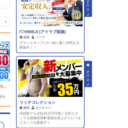
I♡HIMEJI (アイラブ姫路)
積
極
採用中
姫路
ソープ
グランドオープン‼一緒に働く仲間を大
募集中！！
PINK MONSTER＆MINTY MONSTER神戸三宮店 (ピンクモンスター&ミンティーモンスター)
REST SPA PREMIUM(レストスパプレミアム)
日本橋
メンズエステ
男女
業務拡大につきスタッフ急募！即昇進のポス
トも複数用意！
リッチコレクション
梅田
セクキャバ
未経験でも月給35万円可能！女性スタ
ッフも積極採用▶業績右肩上がりにつき
スタッフ大募集中！