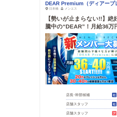
DEAR Premium（ディアー
日本橋
メンエス
【勢いが止まらない!!】
騰中の“DEAR”！月給3
ナイトレジャー経験者も輝ける
店長･幹部候補
店舗スタッフ
店舗スタッフ