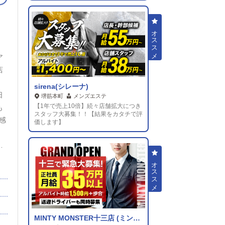
で
ア
店
sirena(シレーナ)
日
堺筋本町
メンズエステ
【1年で売上10倍】続々店舗拡大につき
も
スタッフ大募集！！【結果をカタチで評
感
価します】
れ
、
て
の
い
MINTY MONSTER十三店 (ミンティーモンスター)
に