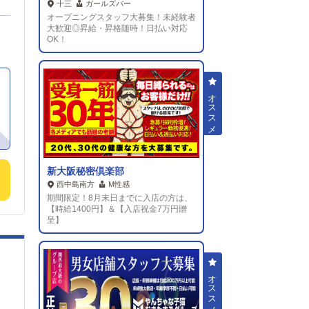
十三
ガールズバー
オープニングスタッフ大募集！未経験者
各
大歓迎◎昇給・昇格随時！日払い対応
OK！
、
で
収
選べ
を
自分
て
、
新大阪秘密倶楽部
き
西中島南方
M性感
期間限定！8月末日までに入店の方は、
性
【時給1400円】＆【入店祝金7万円贈
ア
呈】
を
こ
か
た