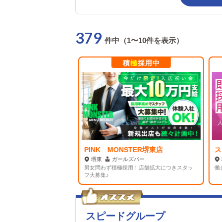
379
件中（1〜10件を表示）
極
採用中
積
極
採用中
TER梅田店
PINK MONSTER堺東店
ス
ズバー
堺東
ガールズバー
ピンクモンスター】系
男女問わず積極採用！店舗拡大につきスタッ
働き
中！
フ大募集♪
スピードグループ