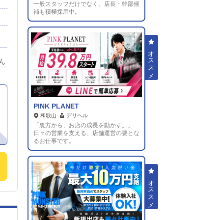
一般スタッフだけでなく、店長・幹部候
補も積極採用中。
お
で
興
だ
ん
PINK PLANET
和歌山
デリヘル
「裏方から、お店の成長を動かす。」
日々の営業を支える、店舗運営の要とな
るお仕事です。