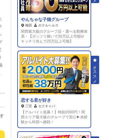
方
わ
大
やんちゃな子猫グループ
梅田
ホテルヘルス
学
関西最大級のグループ店・選べる勤務体
ヘ
系・【ガッツリ稼いで30万以上可能or
キッチリ休んで25万以上可能】
グ
院
り
集
、
利
の
度
恋する君が好き
位
三宮
セクキャバ
ン
【アルバイト急募！】時給2000円！関
西エリア最大級のグループで安心▶未経
収
験から幹部へ挑戦！
高
ィ