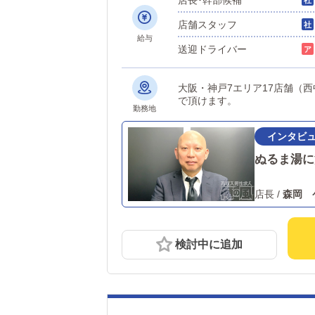
店舗スタッフ
給与
送迎ドライバー
大阪・神戸7エリア17店舗（
で頂けます。
勤務地
ぬるま湯に
店長
/
森岡 
検討中に追加