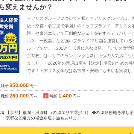
い」そんな方をスピードグループは応援しています。遠
ら変えませんか？
の方は「電話での第一面接」も可能！お気軽にお問い合
～アリスグループについて～私たちアリスグループは、
せくださいませ。
阪・京都・名古屋で学園系のトップブランド「アリス女
院」や泉州エリアで圧倒的なシェアを有するデリバリー
ルス「一夜妻」など強いブランド12店舗を運営している
ループです。・2023年、3月に京都出店、「アリス女学
京都校」はエリアのランキングも常に上位の人気店にな
ました。・2026年の新規出店も【決定】増員のための募
です！・アリス女学院は名古屋・安城にも出店を実現し
全国トップクラスの学園系ブランドに！高速で黒字化し
350,000
月給
益を生み出し、業界内外からも注目されているグループ
円～
ひとつです。★学園系ブランドで関西圏で圧倒的な知名
260,000
1,400
月給
円～
時給
円～
とシェア★大阪市内・堺・京都・名古屋でランキング上
独占★2025年、大阪・愛知・京都でヘブンネット新店ラ
 （希望エリア選択可） ◆希望勤務地考慮します
キング1位独占～企業としての特徴～★社員スタート月
。 京都など遠方の場合別途手当もあります！
32万円＋交通費＋手当、毎月かならず連休あり等業界最
レベルの待遇★人事部、制作部、求人部などバックオフ