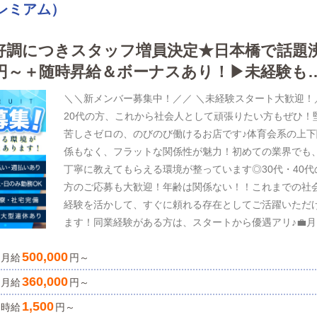
プレミアム）
絶好調につきスタッフ増員決定★日本橋で話題
6万円～＋随時昇給＆ボーナスあり！▶未経験も
環境が“DEAR Premium”にはあります
＼＼新メンバー募集中！／／ ＼未経験スタート大歓迎！
20代の方、これから社会人として頑張りたい方もぜひ！
苦しさゼロの、のびのび働けるお店です♪体育会系の上下
係もなく、フラットな関係性が魅力！初めての業界でも
丁寧に教えてもらえる環境が整っています◎30代・40代
方のご応募も大歓迎！年齢は関係ない！！これまでの社
経験を活かして、すぐに頼れる存在としてご活躍いただ
ます！同業経験がある方は、スタートから優遇アリ♪💼月
36万円スタート！【店舗運営候補】月給50万円以上も可
500,000
月給
▶インセンティブあり▶責任者手当あり即昇給・即昇格
円～
ャンスも随時！貴方の頑張りがすぐにカタチになる職場
360,000
月給
円～
す✨📌週休2日OK 📌年末年始の長期休暇あり 📌髪型・
1,500
時給
円～
自由 📌社宅・寮の利用可能…その他、待遇しっかりご用