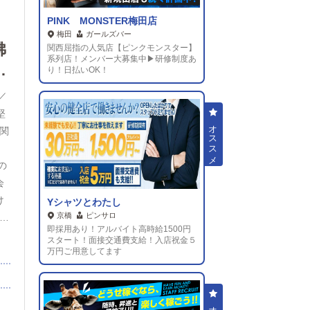
PINK MONSTER梅田店
梅田
ガールズバー
沸
関西屈指の人気店【ピンクモンスター】
系列店！メンバー大募集中▶研修制度あ
、
り！日払いOK！
！
／
堅
関
、
の
会
け
Yシャツとわたし
京橋
ピンサロ
給
即採用あり！アルバイト高時給1500円
能
スタート！面接交通費支給！入店祝金５
チ
万円ご用意してます
で
服装
意