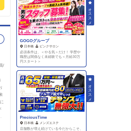
目
て
GOGOグループ
日本橋
ピンクサロン
必須条件は、＜やる気＞だけ！ 学歴や
職歴は関係なく未経験でも＜月給30万
円スタート＞
員/
〜
舗
お
未
に
が
PreciousTime
日本橋
メンズエステ
店舗数が増え続けている今だからこそ、