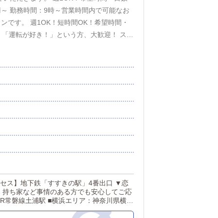
円～ 勤務時間：9時～営業時間内で可能なお
ンです。 週1OK！短時間OK！希望時間・
--------------------【TOPIC】業務内容は
収入面が違います！とにかく収入を増やした
用契約」ではなく「業務委託契約」で労働を
方が可能です。月80万の報酬をお支払いし
明会」といった形で随時開催しておりますの
覚えていただくため、通常の雇用契約での研
分の人生を変えたいなら、まずは仕事を見直
います。今活躍している先輩は…「未経験ス
。風俗業界の知識や経験の有無は関係ないん
価。スピード昇給・昇格が誰でも可能。しか
ありません。お給料も年齢や性別で差が出来
ヶ月で店長職に就いた先輩もいます。 ---
、持ち家など事情のある方でも安心してご応
なたを、待っています。 未経験でも
風俗店＝男性のみの職場」 そのイメージはア