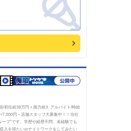
フも活躍中！ 性別だけで不採用になること
！ 最短8カ月で店長に昇進したスタッフ実
中！ 【恋愛グループのメリット】 ■社会
即加入■最大年4回賞与あり！■英語、中国
円支給！(※職能手当は審査がございます。
、入社後半年で付与 ■交通費支給（上限3
■家族手当、禁煙手当、社訓手当、暖房手当な
保険や各種待遇が揃っており、一般企業と変わ
婚されている方、お子様がいる方でも安心し
当店『あ～イク 恋愛生 欲情の扉』はすすき
だ事業拡大（新店出店）の予定があるので、
ので、ご希望のエリアでの勤務も可能！もち
転勤はないので、札幌で働きたい！という方
ンデなし！ 普通の職種から転職してきた、
員/初任給38万円＋能力給3. アルバイト/時給
ひ一緒にお店を盛り上げていきましょう！
イバー/7,000円～店舗スタッフ大募集中！！当社
す！！◆2025年10月～週休3日制導入！
ループ”です。学歴や経歴不問、未経験でも
収入を得たいorナイトワークをしてみたい