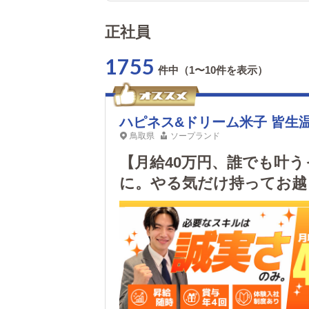
正社員
1755
件中（1〜10件を表示）
ハピネス&ドリーム米子 皆生
鳥取県
ソープランド
【月給40万円、誰でも叶
に。やる気だけ持ってお越