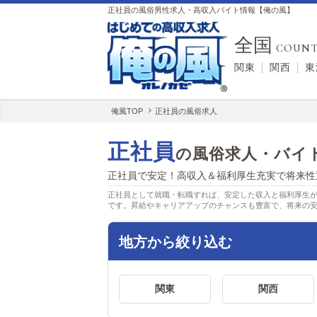
正社員の風俗男性求人・高収入バイト情報【俺の風】
全国
COUNT
関東
関西
東
俺風TOP
正社員の風俗求人
正社員
の風俗求人・バイ
正社員で安定！高収入＆福利厚生充実で将来性
正社員として就職・転職すれば、安定した収入と福利厚生
です。昇給やキャリアアップのチャンスも豊富で、将来の
地方から絞り込む
関東
関西