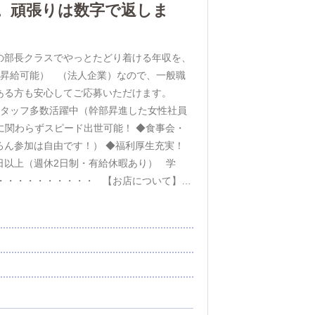
スを掴むなら当店へ！！2026年は松山(3
度。頑張りは数字で返しま
好調につき人材不足中…今なら採用率大幅
ご相談からでも大丈夫です！ぜひお気軽にご
開中の大手グループなので社会保険完備、福
0年の部長クラスでやっとたどり着ける年収を、
験（一般職からの転職）や女性で役職者にな
期昇給可能） （法人企業）なので、一般職
集中！ ※深夜の清掃アルバイトも大歓迎！
ある方も安心してご応募いただけます。
ストに空きあります！ 今ハピネスグループ
スタッフ多数活躍中（幹部昇進した女性社員
／／
に関わらずスピード出世可能！ ◆食事会・
限定※引越し代当社負担！！！ ★寮費無料 ★
ろん参加は自由です！） ◆福利厚生充実！
で、とにかくお金が貯まります！！ 半年勤務
日以上（週休2日制・有給休暇あり） 学
】 ここは鳥取県米子市唯一の温泉街！ 普通
・・・・・・・・・・ 【お店について】
）」です。 きれいな海辺と温泉に美味しい
23年11月にオープン以来、多くのお客様にご愛
仕事できます！ ご夫婦でのお引越しも大歓
となりました。 一緒にこの街を盛り上げて
可能です！ ※もちろん単身者も大歓迎！
れるような、未来の幹部候補も募集中で
るような環境と福利厚生が整っておりますの
・優しさ・真心・思いやり・一生懸命 「チ
米子市唯一の温泉街♨ 皆生温泉（かいけお
切に、人から信頼される会社を目指していま
なたからのご応募を心よりお待ちしておりま
休暇率：100％ ◆社会人野球チームあり（参
や女性から好評！
社の取り組みやイベント多数！ チーフ▶年