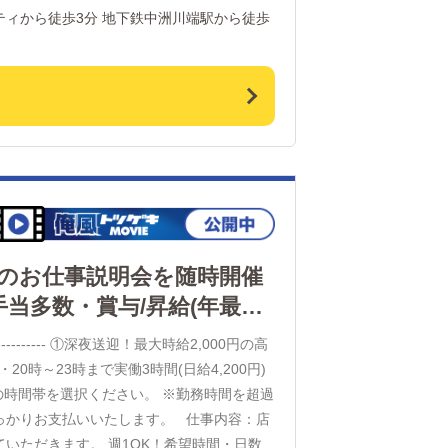
70万円 取締役▶年収1200万円 アルバイト
い日々ですが、 みんな楽しみながら頑張っ
れば誰にでもチャンスがあります。 この業
 ご応募お待ちしております！！
のお仕事説明会を随時開催
多数・賞与/昇給(年最大4
給2,000円の高
0時～23時まで実働3時間(日給4,200円)
らかの時間帯を選択ください。 ※勤務時間を超過
払いいたします。 仕事内容：店
いただきます。 週1OK！希望時間・日数