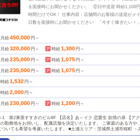
を面接時にお聞かせください。 ②日中送迎 時給1,100
時間だけでOK！ 仕事内容：店舗間のお客様の送迎がメイ
日数を面接時にお聞かせください 「今すぐ稼ぎたい！」「運転が好き！」という方、大歓迎！ スピ
ード採用中につき、ご応募はお急ぎください！ ------------------
450,000
月給
社員やアルバイトスタッフとほとんど変わりませんが、
円～
い、という方にはうってつけの働き方です。通常の「雇
320,000
1,300
月給
円～
時給
円～
請け負っていただきます。よって得たい収入に応じた働き
235,000
1,075
月給
円～
時給
円～
ている例も多数あります。面接ではなく業務内容の「説
でご興味のある方は是非一度ご参加ください。※業務を
235,000
1,075
月給
円～
時給
円～
修期間がございます【社員/アルバイトも同時募集】自
1,532
時給
円～
そう！恋愛グループに入社して成功した先輩がたくさん
2,000
時給
円～
タートだけれども、一般企業での経験がある方」が多数
です。年齢や経験に関係なく、やる気と努力を正当に評
230,000
1,200
月給
円～
時給
円～
も、未経験スタートの方が結構多いんです。経験は関係
ることもございません。全員が32万円スタート！！最短で8
～イク 恋愛生 欲情の扉 【アクセス】地下鉄「すすきの駅」4番出口 ▼恋
の勤務地をお伺いし、配属店舗を決定いたします。 ご家庭のある方や
-------- 恋愛グループは日々新店舗、新事業が進み、新しいポストが生まれています。 “今から”本気
土浦エリア：茨城県土浦市桜町 ・JR常磐線土浦駅 ■横浜エリア：神奈川県横浜
で自分の人生を変えたい方、歓迎。 自分の限界に挑戦したいあ
幌エリア：北海道札幌市 地下鉄南北線すすきの駅 ※日本全国店舗展開につき同
全員32万円スタート！ 一般職からの転職者多数！ 「