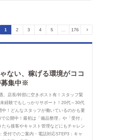
1
2
3
4
5
…
176
じゃない、稼げる環境がココ
時募集中※
優遇。店長/幹部に空きポスト有！スタッフ緊
未経験でもしっかりサポート！20代～30代
開中！どんなスタッフが働いているのかも要
ess_staff/で公開中！最初は「備品整理」や「受付」
きたら接客やキャスト管理などにもチャレン
2：受付でのご案内・電話対応STEP3：キャ