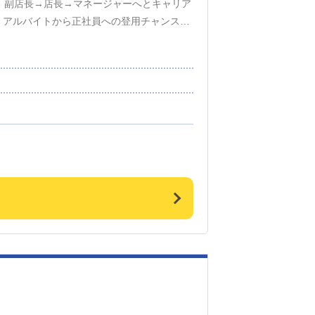
、副店長→店長→マネージャーへとキャリア
・アルバイトから正社員への登用チャンス多
プでポストも豊富・頑張りがすぐに評価され
ップアップするスタッフが続々増加中！「最
24年度だけでも、9名が正社員へ昇格！ハピ
る会社。経験よりも“やる気”や“誠実な姿
す。あなたも、自分のペースでキャリアと収
ん。 「学歴を活かして働く仲間の中で頭ひ
事に活かせば最短距離でトップを目指せる！
し上がりたい！」 そんな方は小さな事から
能！ どちらも方法こそ違いますが、自分の
 ステップアップの仕方は人それぞれです。
磋琢磨していけばいいのです。 弊社はしっ
いなんて事はありません。 ハピネスグルー
り成長させる環境をご用意しています。 ＼