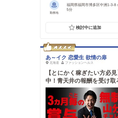
福岡県福岡市博多区中洲1-3-8 showビル 1棟 【アクセス】 中洲南新地バス停から徒歩1分 キャ
5分
勤務地
検討中に追加
あ～イク 恋愛生 欲情の扉
北海道
ファッションヘルス
【とにかく稼ぎたい方必見
中！青天井の報酬を受け取
回)あり」