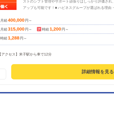
ストのシフト管理やサポート頑張りはしっかり評価され
アップも可能です！■ ハピネスグループが選ばれる理由
数・創業15年以上の安定基盤・全国展開中の大手グルー
400,000
月給
るスピード昇進制度現在、アルバイトから正社員へステ
円～
初から正社員は不安…」という方もご安心ください。20
315,000
1,200
月給
円～
時給
円～
ネスグループは「関わる人を大切にできる人」を重要視す
1,288
時給
円～
勢”を正当に評価。未経験でも安心してスタートできま
入、両方を手に入れませんか？ 弊社なら学歴関係なく【初任給31,5万円スタート可！！】※大卒初
任給以上の金額※ 稼ぎたい方はその分に見合うお仕事をお任せしますので、月給40万円スタートも
取県米子市皆生温泉3-9-12 【アクセス】米子駅から車で12分
可！ 社会人1年目でお給料の低さにガッカリしてませんか？ 転職しようかな…と考えている方必
見！ ハピネスグループは学歴も経験も関係ございませ
とつ飛び抜けたい！」 そんな方は学んできたことを仕
詳細情報を見る
「学歴はないが、誰よりもガッツも体力もある！上にの
コツコツ努力する、こなしていくことで着実な昇格が可
得意な手法や個性を仕事に活かしていけばいいのです。
誰かと比較する必要はなく、互いの良い所を認め合い切
かりとした評価体制が整っており、頑張りが認められな
プでやりがいも収入も手に入れてください！ アナタをよ