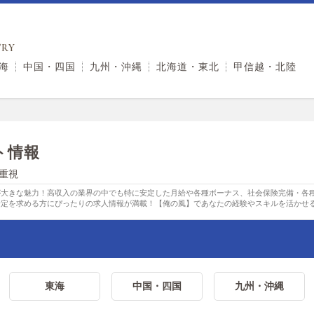
RY
海
中国・四国
九州・沖縄
北海道・東北
甲信越・北陸
ト情報
重視
が大きな魅力！高収入の業界の中でも特に安定した月給や各種ボーナス、社会保険完備・各
安定を求める方にぴったりの求人情報が満載！【俺の風】であなたの経験やスキルを活かせ
東海
中国・四国
九州・沖縄