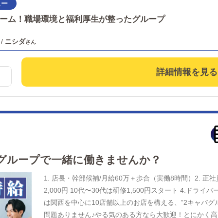
リア、北関東エリア、札幌エリア、福岡エリアほか
ップデートするべきです！！ 恋愛グループは女性スタッ
ーム！職場環境と福利厚生が整ったグループ
はございません！※お給料も男性と同じ28万円スタート
在！ 「女性店長」も目指せます！！ ※女性講習員も募集
/
ニシダ
保険完備 ■厚生年金、雇用保険、労災など入社初日から
語、韓国語など他言語の会話ができる方、職能手当＋3万
詳細情報を見る
詳しくは面接時にご確認下さい。)■有給休暇は法律に従い
万円まで） ■社員旅行あり ■オーダースーツ手当あり 
ど各種待遇充実！ etc… 当たり前の話ですが、社会
りません。業界未経験で転職を検討している方や、ご結
てご応募いただけます。 【全国で活躍できる方歓迎】 
ののお店ですが、グループは全国に店舗展開中！まだま
幹部ポストも空きがあります！ 個人寮も完備している
ろん他府県から札幌への出稼ぎも大歓迎です。※無理な
グループで一緒に働きませんか？
ももちろん大歓迎しております！ 学歴・経験・性別のハ
1. 店長・幹部候補/月給60万＋歩合（実働8時間）2. 正社
完全未経験の男女スタッフが働いているお店です。 ぜ
2,000円 10代〜30代は研修1,500円スタート 4.ドラ
まずはお気軽にご連絡ください！ ご応募お待ちしておりま
は関西を中心に10店舗以上のお店を構える、”2キャバグ
シングルマザーや女性から好評！
問題ありません♪やる気のある方なら大歓迎！とにかく高