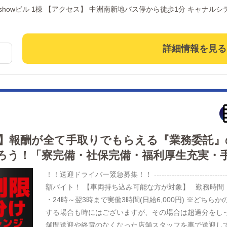
収590万円 女性主任▶年収640万円 マネージャー▶年収7
ナルシティから徒歩3分 地下鉄中洲川端駅から徒歩
も高時給で昇給あり！ ありがたいことに毎日業務が忙し
ています٩(｡•ω•｡*)و ♥ ・・・・・・・・・・・・・ 事業拡大中につき、 稼ぎたい方は今がチャン
ス！！ 学歴、経験、性別不問、未経験でもやる気があ
詳細情報を見る
界は面白い！ ぜひ一緒に明るい未来を作りましょう！！
】報酬が全て手取りでもらえる『業務委託』
ろう！「寮完備・社保完備・福利厚生充実・手当
！！送迎ドライバー緊急募集！！ -------------------------------------- ①深夜送迎！最大時
額バイト！ 【車両持ち込み可能な方が対象】 勤務時間 ・2
・24時～翌3時まで実働3時間(日給6,000円) ※どち
する場合も時にはございますが、その場合は超過分をしっかりお支
舗間送迎や終電のなくなった店舗スタッフを車で送迎して