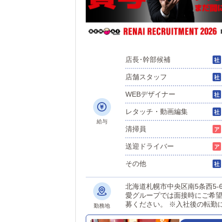
店長･幹部候補
店舗スタッフ
WEBデザイナー
レタッチ・動画編集
給与
清掃員
送迎ドライバー
その他
北海道札幌市中央区南5条西5-6-1 第2東亜すすきのビル8F 【店名】あ
愛グループでは面接時にご希望
募ください。 ※入社後の転勤についても希望を考慮いたします。 ■
勤務地
市中区 ・京急線黄金町駅 ・市営地下鉄阪東橋駅 ・JR線関内駅 ■札