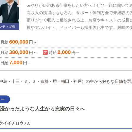
orやりがいのある仕事をしたい方へ！ぜひ一緒に働いてみ
高収入の獲得はもちろん、サポート体制万全で未経験の
張りがすぐ収入に反映される上、お店やキャストの成長
員やアルバイト、ドライバーも採用強化中です。興味の
合わせください♪
600,000
月給
円～
380,000
2,000
月給
円～
時給
円～
7,000
日給
円～
西中島・十三・ミナミ・京橋・堺・梅田・神戸）の中から好きな店舗を選
浸かったような人生から充実の日々へ
ケイイチロウ