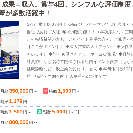
＼＼全力募集中！！／／／今地方がアツい！!ビッグチャン
円。成果＝収入。賞与4回。シンプルな評価制
月)・熊本(4月)に新店オープンしました！ 地方の売上
輩が多数活躍中！
UP！！就職・転職で悩んでいるなら、まずはご質問や
連絡ください！！アルバイトからでも大歓迎！ 全国展
夢の年収1,000万円！ 昼職のサラリーマンでは社歴2
利厚生充実、新人さんのサポート体制も万全です。未経
当社であれば入社1年で到達可能！！（年功序列なく短
った社員もたくさんいます！ 正社員、アルバイト同時募
から転職希望の方も、アルバイト希望の方も、ご家庭が
ただいま業績絶好調！！ すでに新店舗計画もあり役職ポ
【ここがポイント】 ◆法人営業の大手ブランド ◆女性
の中で「最も役職に就けるチャンス」のあるエリアです！ ＼＼＼オトコの出稼ぎキャンペーン
もいます） ◆誰でも働けるアットホームな職場♪ ◆経験
／ 1年勤務480万円＋目標達成報奨金100万円 ※期間
社員旅行など臨時で開催される社内イベント多数（もち
光熱費無料 ★食事代補助 つまり…出費が抑えられるの
健康診断など一般企業と変わりません ◆年間休日数108
で100万円以上の貯金が可能！ 【エリアについてご紹介
歴・職歴・性別不問！ 人柄重視の採用です！！ ・・・
に観光地としても知られる「皆生温泉（かいけおんせん
当店『luxury spa風雅』は中洲エリアのど真ん中に20
350,000
1,500
月給
空気♪ 都会の忙しさから解放され、ストレスフリーでお
顧いただき大盛況！口コミ数も1,000件を超える人気店
円～
時給
円～
迎！ 女性でもご応募いただけるので、夫婦での出稼ぎも
いく仲間を大募集中！ グループの事業拡大を進めてく
1,378
時給
円～
他府県の方も、もちろん地元の方も！ 長く働いて頂け
す！！ ・・・・・・・・・・・・・ 企業理念：笑顔
1,500
5,000
時給
円～
報酬
円～ / 日
で、ぜひこの機会にご応募・ご相談ください。 ♨鳥取県
ームワークあふれるお店をつくる」人とのつながりを大
んせん） 「ハピネス&ドリーム米子 皆生温泉」は、あ
す。 社員平均年収：725万円 年間休日：108日 有給
800,000
月給
円～
す！！2025年10月～週休3日制導入！シングルマザー
加自由） ◆無料で使えるスポーツジムあり などなど会