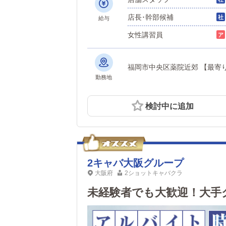
店長･幹部候補
給与
女性講習員
福岡市中央
勤務地
検討中に追加
2キャバ大阪グループ
大阪府
2ショットキャバクラ
未経験者でも大歓迎！大手