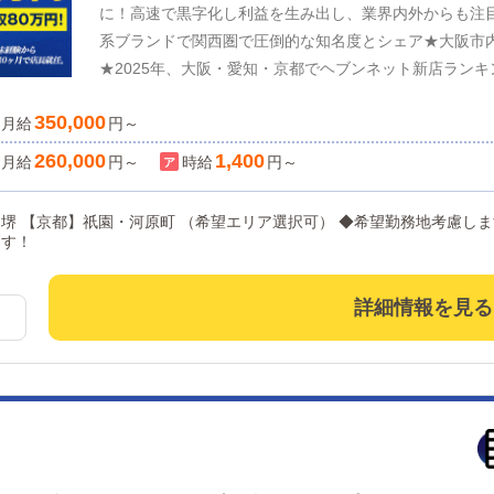
に！高速で黒字化し利益を生み出し、業界内外からも注
系ブランドで関西圏で圧倒的な知名度とシェア★大阪市
★2025年、大阪・愛知・京都でヘブンネット新店ラン
タート月収32万円＋交通費＋手当、毎月かならず連休あ
350,000
月給
部、求人部などバックオフィスも充実。★現場のスペシ
円～
く、企画や仕組みづくりなど仕掛け側としてのキャリアも
260,000
1,400
月給
円～
時給
円～
です。
） ◆希望勤務地考慮しますのでお気軽にご相談ください。 京都な
ます！
詳細情報を見る