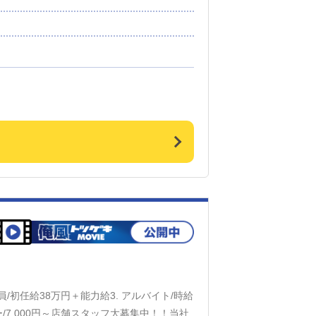
立案 店舗イベントや店舗運営など様々な企
【お客様のリピート率の向上】【キャストの
を行っていただきます。 ・ キャスト管理
にインターネットを使ったPR（写メ日記）
 研修期間中は先輩スタッフがサポートし
を終えます。 （お仕事の覚えが早い方は1
員/初任給38万円＋能力給3. アルバイト/時給
イバー/7,000円～店舗スタッフ大募集中！！当社