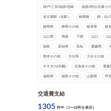
神戸/三宮/福原/尼崎
姫路/明石/兵庫そ
名古屋駅（名駅）
納屋橋
錦・丸の
静岡県
静岡その他
岐阜県
岐
山口県
周南
下関
山口
山
徳島
高知県
高知
愛媛県
熊本その他
大分県
大分その他
すすきの(札幌)
北海道その他
青森
福島県
福島その他
山梨県
甲
交通費支給
1305
件中（1〜10件を表示）