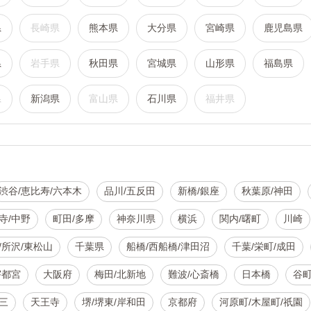
県
長崎県
熊本県
大分県
宮崎県
鹿児島県
県
岩手県
秋田県
宮城県
山形県
福島県
県
新潟県
富山県
石川県
福井県
渋谷/恵比寿/六本木
品川/五反田
新橋/銀座
秋葉原/神田
寺/中野
町田/多摩
神奈川県
横浜
関内/曙町
川崎
/所沢/東松山
千葉県
船橋/西船橋/津田沼
千葉/栄町/成田
宇都宮
大阪府
梅田/北新地
難波/心斎橋
日本橋
谷
三
天王寺
堺/堺東/岸和田
京都府
河原町/木屋町/祇園