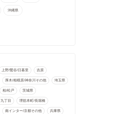
沖縄県
上野/鶯谷/日暮里
吉原
厚木/相模原/神奈川その他
埼玉県
柏/松戸
茨城県
町九丁目
堺筋本町/長堀橋
南インター/京都その他
兵庫県