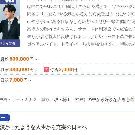
は関西を中心に10店舗以上のお店を構える、”2キャバグ
問題ありません♪やる気のある方なら大歓迎！とにかく高
orやりがいのある仕事をしたい方へ！ぜひ一緒に働いてみ
高収入の獲得はもちろん、サポート体制万全で未経験の
張りがすぐ収入に反映される上、お店やキャストの成長
員やアルバイト、ドライバーも採用強化中です。興味の
合わせください♪
600,000
月給
円～
380,000
2,000
月給
円～
時給
円～
7,000
日給
円～
西中島・十三・ミナミ・京橋・堺・梅田・神戸）の中から好きな店舗を選
浸かったような人生から充実の日々へ