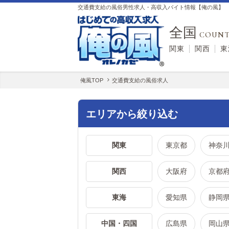
交通費支給の風俗男性求人・高収入バイト情報【俺の風】
全国
COUNT
関東
関西
東
俺風TOP
交通費支給の風俗求人
エリアから絞り込む
関東
東京都
神奈
関西
大阪府
京都
東海
愛知県
静岡
中国・四国
広島県
岡山