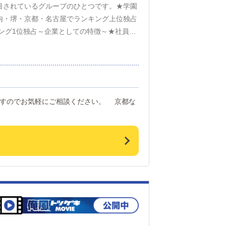
目されているグループのひとつです。★学園
内・堺・京都・名古屋でランキング上位独占
キング1位独占～企業としての特徴～★社員ス
り等業界最高レベルの待遇★人事部、制作
ャリストとして店長・統括を目指すだけでな
。どちらでも年収1000万円目指せる会社