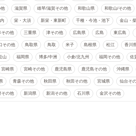
の他
滋賀県
雄琴/滋賀その他
和歌山県
和歌山/その他
内
栄・大須
新栄・東新町
千種・今池・池下
金山・
阜その他
三重県
津その他
広島県
広島
東広島
口その他
鳥取県
鳥取
米子
島根県
松江
香川
松山
福岡県
博多/中洲
小倉/北九州
福岡その他
佐
宮崎県
宮崎その他
鹿児島県
鹿児島その他
沖縄県
県
青森その他
秋田県
秋田その他
宮城県
仙台そ
府その他
新潟県
新潟その他
石川県
金沢その他