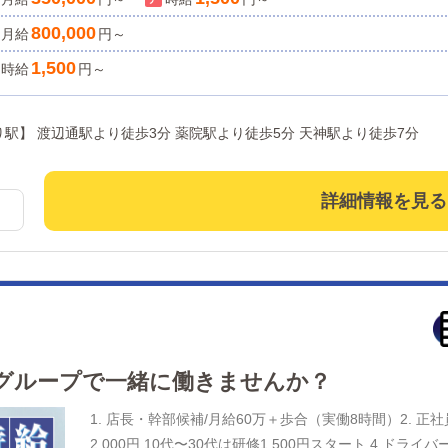
として新しい店舗の運営をお任せします。 ・ 企画の
800,000
月給
円～
画を提案していただきます。 【新規のお客様の増加】
方の入店数の増加】など、売上UPに繋がる施策の提案
1,500
時給
円～
お店で働いていただいているキャストの方が稼げるよう
などの使い方などのアドバイスを行っていただきます。
区薬院近郊 【最寄り駅】 渡辺通駅より徒歩3分 薬院駅より徒歩5分 天神駅より徒歩7分
ます♪ 個人差はありますが入社から1ヶ月ほどで研修期間
週間で研修を終える方もいます！）
詳細情報を見る
グループで一緒に働きませんか？
1. 店長・幹部候補/月給60万＋歩合（実働8時間）2. 正社
2,000円 10代〜30代は研修1,500円スタート 4.ドラ