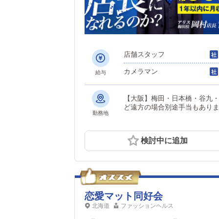
店舗スタッフ
カメラマン
給与
【大阪】梅田・日本橋・谷九・堺 【京都】祇園・河原町 （希望エリア選択可
ど遠方の場合別途手当もあり
勤務地
検討中に追加
恋愛マット同好会
北海道
ファッションヘルス