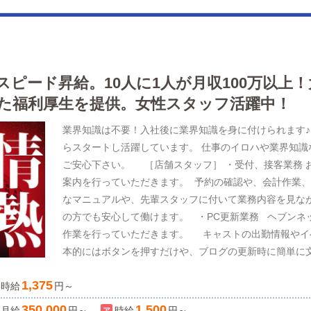
スピード昇給。10人に1人が月収100万以上
た福利厚生を提供。女性スタッフ活躍中！
業界知識は不要！入社後に業界知識を身に付けられます♪
らスタートし活躍しています。 仕事のイロハや業界知
ご安心下さい。 ［店舗スタッフ］ ・受付、接客業務 
案内を行っていただきます。 予約の確認や、会計作業、
なマニュアルや、先輩スタッフに付いて業務内容を見な
の方でも安心して働けます。 ・PC更新業務 ヘブンネ
作業を行っていただきます。 キャストの出勤情報やイ
本的にはボタンを押すだけや、ブログの更新時に簡単に
が苦手な人でも簡単にできます。 清掃・備品管理 お
1,375
時給
円～
くため、店内の清掃や備品の管理・補充を行っていた
トの管理』や『経営に関わる業務』を順に覚えていただ
350,000
1,500
月給
円～
時給
円～