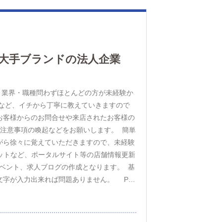
！大手ブランドの法人企業
 業界・職種問わずほとんどの方が未経験か
識など、イチから丁寧に教えていきますので
お客様からのお問合せや来店されたお客様の
注意事項の喚起などをお願いします。 簡単
がら徐々に覚えていただきますので、未経験
ットなど、ポータルサイト等の店舗情報更新
ベント、求人ブログの作成となります。 基
文字が入力出来れば問題ありません。 PC
客様やキャストの方に快適にお過ごしいただ
だきます。 業務に慣れてきたら、『キャス
きます。 早い方だと１年ぐらいで、幹部