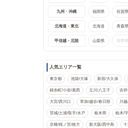
九州・沖縄
福岡県
佐賀
北海道・東北
北海道
青森
甲信越・北陸
山梨県
長野
人気エリア一覧
東京都
池袋/大塚
新宿/大久保
錦糸町/小岩/葛西
立川/八王子
吉祥
大宮/西川口
草加/越谷/春日部
川越
茨城/土浦/取手/水戸
栃木県
栃木/
京橋/桜ノ宮/枚方
新大阪/西中島
十