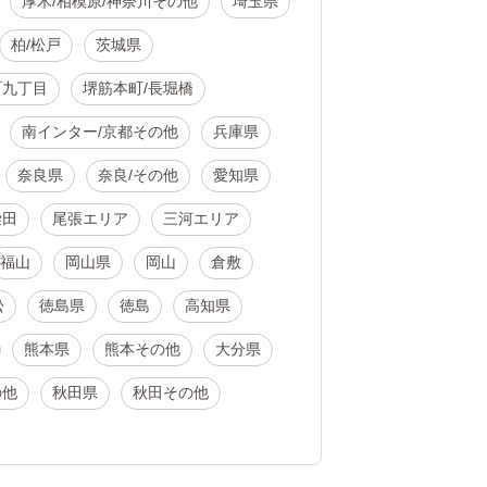
厚木/相模原/神奈川その他
埼玉県
柏/松戸
茨城県
町九丁目
堺筋本町/長堀橋
南インター/京都その他
兵庫県
奈良県
奈良/その他
愛知県
柴田
尾張エリア
三河エリア
福山
岡山県
岡山
倉敷
松
徳島県
徳島
高知県
熊本県
熊本その他
大分県
の他
秋田県
秋田その他