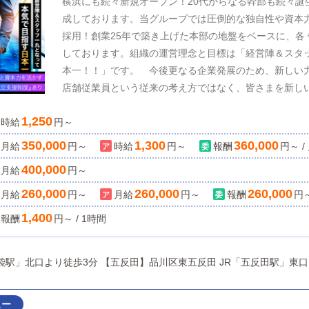
横浜にも続々新規オープン！20代からなる幹部も続々誕生
成しております。当グループでは圧倒的な独自性や資本
採用！創業25年で築き上げた本部の地盤をベースに、各
しております。組織の運営理念と目標は「経営陣＆スタ
本一！！」です。 今後更なる企業発展のため、新しい
店舗従業員という従来の考え方ではなく、皆さまを新し
同じ未来を見据え、同じ目的や目標に向けて、一緒に夢
1,250
時給
円～
で力を合わせれば、1つだった可能性もやがては∞【無
なんてあり得ません。絶対嘘です！他者より多く稼いで
350,000
1,300
360,000
月給
円～
時給
円～
報酬
円～ /
す。そんな考えを共感していただける、貴方だけを必要
400,000
月給
円～
切不問です！貴方からのご応募、心よりお待ちしております。 ------
WEBデザイナー＆WEBプログラマー募集！ 外国語（英
260,000
260,000
260,000
月給
円～
月給
円～
報酬
円～
スキルに合わせて高待遇でお迎え致します♪ ※詳細はお
1,400
報酬
円～ / 1時間
【池袋】豊島区西池袋 JR「池袋駅」北口より徒歩3分 【五反田】品川区東五反田 JR「五