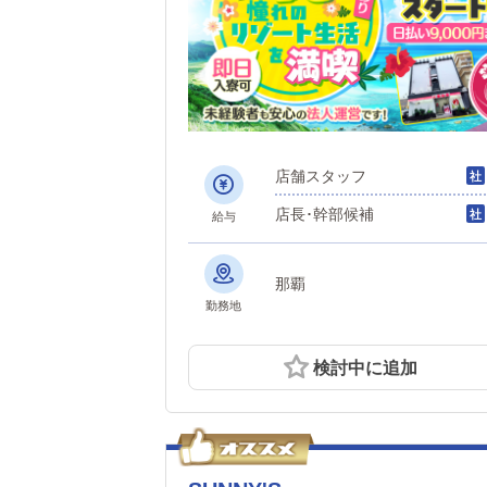
店舗スタッフ
店長･幹部候補
給与
那覇
勤務地
検討中に追加