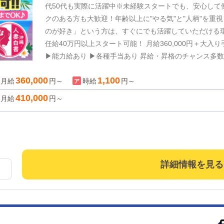
代50代も実際に活躍中※未経験スタートでも、安心して
クのある方も大歓迎！年齢以上に"やる気"と"人柄"を重
のが好き」という方は、すぐにでも活躍していただける環
任給40万円以上スタート可能！ 月給360,000円＋大入り
▶能力給あり ▶各種手当あり 昇給・昇格のチャンス多数！頑張りはきちんとお給料で還元いたしま
す。 安心の法人運営！会社組織として健全に運営しており
360,000
1,100
月給
選択制⇩ ①週6勤1休 ②週5勤2休 🌟公休＋月4回リフ
円～
時給
円～
ート重視で自分の時間を大切にできます。もちろん、ガ
410,000
月給
円～
スタイルに合わせて働ける環境です。 自然や伝統的な街並みが広がる那覇市。せっかく来たなら、
沖縄らしい生活を満喫しませんか？ 当店の近くにビー
めますよ🏄✨こんな方大歓迎♪「のんびりした暮らしを
活かしたい」「収入もプライベートも大切にしたい」「
い」アルバイトも大歓迎！▶社員登用ございます。🌺沖
詳細情報を見る
かまいません。まずはお気軽にご質問ください。ご応募
す！