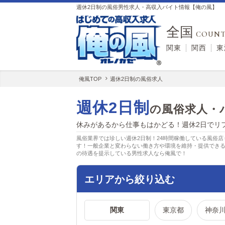
週休2日制の風俗男性求人・高収入バイト情報【俺の風】
全国
COUNT
関東
関西
東
俺風TOP
週休2日制の風俗求人
週休2日制
の風俗求人・
休みがあるから仕事もはかどる！週休2日でリ
風俗業界では珍しい週休2日制！24時間稼働している風俗
す！一般企業と変わらない働き方や環境を維持・提供でき
の待遇を提示している男性求人なら俺風で！
エリアから絞り込む
関東
東京都
神奈