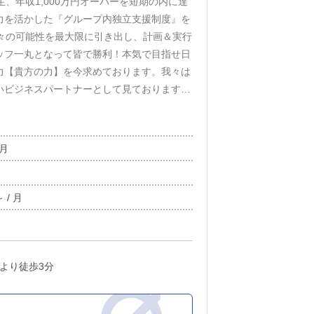
、年収1,000万円オーバーを短期の内に達
力を活かした『グループ内独立支援制度』を
々の可能性を最大限に引き出し、計画＆実行
ッフ一丸となって皆で勝利！本気で目指せ日
力【貴方の力】を今求めております。我々は
いビジネスパートナーとして見ております。
のような人生設計をしていきませんか！？皆
限大】となります！最後に…「楽に稼げる」
成り上がるには、より多くの努力が必要で
 月
としています。経験や性別、容姿や年齢も一
-------≪緊急募集！≫-------------
語・中国語）対応出来る方、求ム！ いずれも
 / 月
問い合わせください。
反田駅」東口より徒歩3分