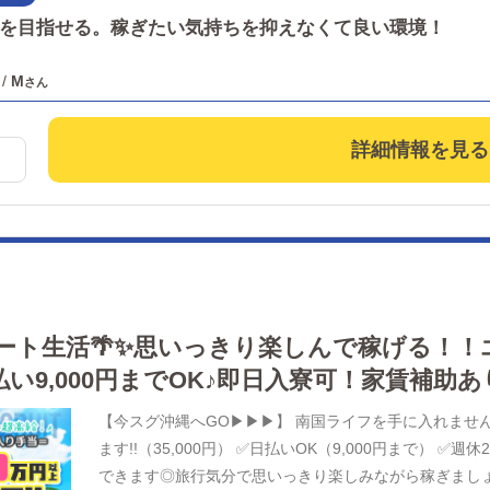
を目指せる。稼ぎたい気持ちを抑えなくて良い環境！
/
M
詳細情報を見る
ート生活🌴✨思いっきり楽しんで稼げる！！
払い9,000円までOK♪即日入寮可！家賃補助
【今スグ沖縄へGO▶▶▶】 南国ライフを手に入れませ
ます!!（35,000円） ✅日払いOK（9,000円まで）
できます◎旅行気分で思いっきり楽しみながら稼ぎましょ