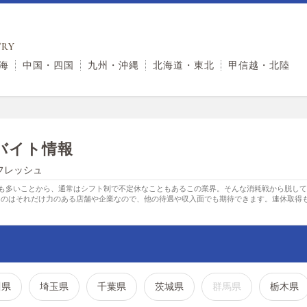
RY
海
中国・四国
九州・沖縄
北海道・東北
甲信越・北陸
バイト情報
フレッシュ
店も多いことから、通常はシフト制で不定休なこともあるこの業界。そんな消耗戦から脱し
るのはそれだけ力のある店舗や企業なので、他の待遇や収入面でも期待できます。連休取得
川県
埼玉県
千葉県
茨城県
群馬県
栃木県