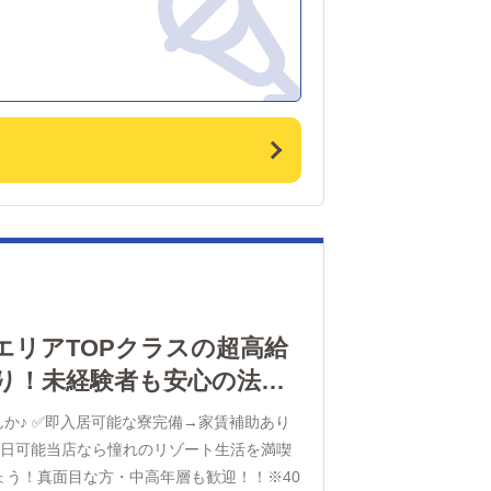
エリアTOPクラスの超高給
あり！未経験者も安心の法人
んか♪ ✅即入居可能な寮完備→家賃補助あり
 ✅週休2日可能当店なら憧れのリゾート生活を満喫
う！真面目な方・中高年層も歓迎！！※40