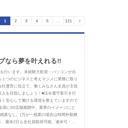
1
2
3
4
5
…
121
プなら夢を叶えれる!!
務を行います。未経験大歓迎・パソコンが出
を１つのビジネスと考えマジメに業務に取り
会社運営に役立て、働くみなさん全員が主役
収入を目指しましょう！■法令遵守客引き行
長く安心して働ける環境を整えていますので
は全国に60店舗展開中。業界のイメージにと
残業なし。(万が一残業の場合は時間外勤務
休、週休2日も全社員取得可能、連休可・正