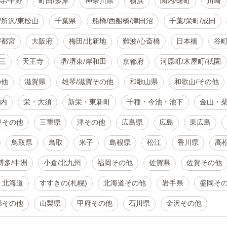
寺/中野
町田/多摩
神奈川県
横浜
関内/曙町
川崎
/所沢/東松山
千葉県
船橋/西船橋/津田沼
千葉/栄町/成田
宇都宮
大阪府
梅田/北新地
難波/心斎橋
日本橋
谷
三
天王寺
堺/堺東/岸和田
京都府
河原町/木屋町/祇園
の他
滋賀県
雄琴/滋賀その他
和歌山県
和歌山/その他
内
栄・大須
新栄・東新町
千種・今池・池下
金山・
阜その他
三重県
津その他
広島県
広島
東広島
鳥取県
鳥取
米子
島根県
松江
香川県
高
博多/中洲
小倉/北九州
福岡その他
佐賀県
佐賀その他
北海道
すすきの(札幌)
北海道その他
岩手県
盛岡そ
形その他
山梨県
甲府その他
石川県
金沢その他