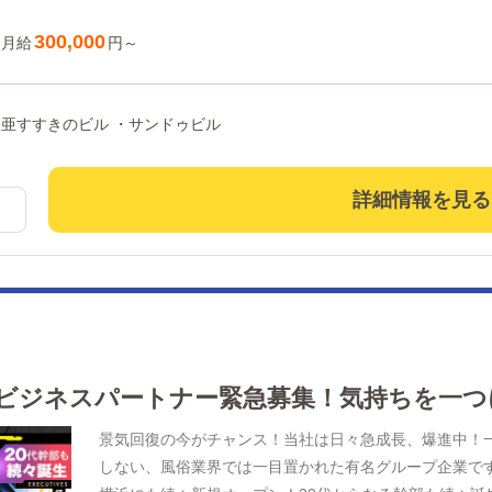
社員以上、特別休暇年6回あり。今までの業界の常識を
給：安心固定給、月給29万円・入社7ヶ月以降：月給29.
300,000
月給
円～
役職手当：基本給プラス2万～30万円幹部候補：月給60万
円以上可能従業員全員に、年4回の昇格昇給、賞与ゲッ
南5条西5 ・第2東亜すすきのビル ・サンドゥビル
詳細情報を見る
ビジネスパートナー緊急募集！気持ちを一つ
景気回復の今がチャンス！当社は日々急成長、爆進中！
しない、風俗業界では一目置かれた有名グループ企業です。