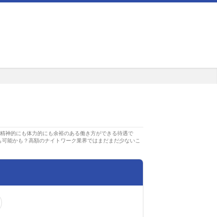
て精神的にも体力的にも余裕のある働き方ができる待遇で
も可能かも？高額のナイトワーク業界ではまだまだ少ないこ