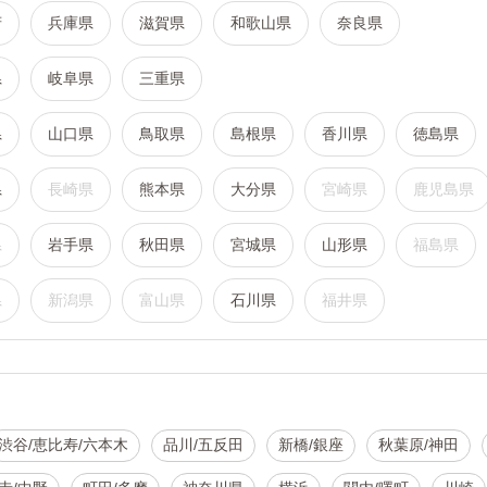
府
兵庫県
滋賀県
和歌山県
奈良県
県
岐阜県
三重県
県
山口県
鳥取県
島根県
香川県
徳島県
県
長崎県
熊本県
大分県
宮崎県
鹿児島県
県
岩手県
秋田県
宮城県
山形県
福島県
県
新潟県
富山県
石川県
福井県
渋谷/恵比寿/六本木
品川/五反田
新橋/銀座
秋葉原/神田