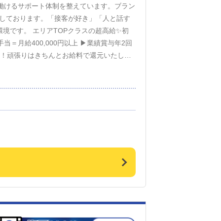
働けるサポート体制を整えています。ブラン
視しております。「接客が好き」「人と話す
境です。 エリアTOPクラスの超高給✨初
手当＝月給400,000円以上 ▶業績賞与年2回
ます。 ＼働き方はあなた次第／ ⇩シフト
レッシュ休暇OK！連休取得可能です♪ プライベ
ッツリ仕事重視の方も歓迎！ご自身のライフ
チもあるので、休日はマリンスポーツも楽し
手に入れたい」「新天地でこれまでの経験を
年齢関係なく新しいことにチャレンジした
縄でひと花咲かせましょう🌺些細なことでも
・お問い合わせ、楽しみにお待ちしておりま