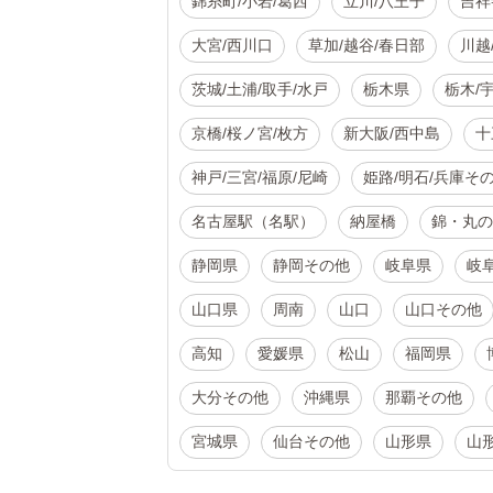
錦糸町/小岩/葛西
立川/八王子
吉祥
大宮/西川口
草加/越谷/春日部
川越
茨城/土浦/取手/水戸
栃木県
栃木/
京橋/桜ノ宮/枚方
新大阪/西中島
十
神戸/三宮/福原/尼崎
姫路/明石/兵庫そ
名古屋駅（名駅）
納屋橋
錦・丸の
静岡県
静岡その他
岐阜県
岐
山口県
周南
山口
山口その他
高知
愛媛県
松山
福岡県
大分その他
沖縄県
那覇その他
宮城県
仙台その他
山形県
山