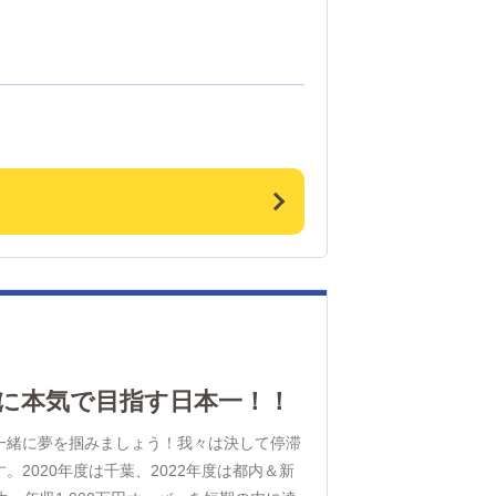
変えるべく、成長を続ける企業です。・初任
5万円・入社1年6か月以上：月給30万円・各
円～営業歩合給：最大60万円月給：100万
トのチャンスあり！
に本気で目指す日本一！！
一緒に夢を掴みましょう！我々は決して停滞
2020年度は千葉、2022年度は都内＆新