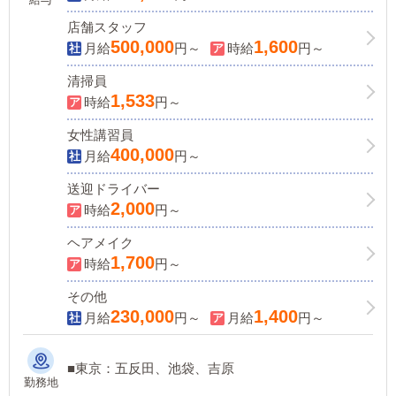
ボーナス最大年4回
店舗スタッフ
500,000
1,600
月給
円～
時給
円～
清掃員
1,533
時給
円～
女性講習員
400,000
月給
円～
送迎ドライバー
2,000
時給
円～
ヘアメイク
1,700
時給
円～
その他
230,000
1,400
月給
円～
月給
円～
■東京：五反田、池袋、吉原
勤務地