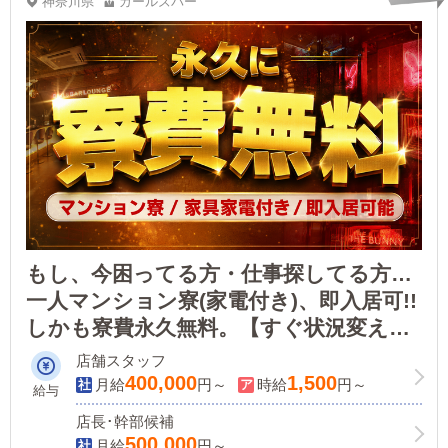
神奈川県
ガールズバー
もし、今困ってる方・仕事探してる方…
一人マンション寮(家電付き)、即入居可!!
しかも寮費永久無料。【すぐ状況変える
チャンス!!】横浜超有名店ガルバだから
店舗スタッフ
安心!横浜駅徒歩20秒!月給40万円～＋α!
400,000
1,500
月給
円～
時給
円～
給与
体験日給13000円！
店長･幹部候補
500,000
月給
円～