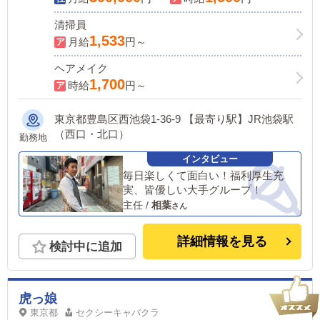
清掃員
1,533
月給
円～
ヘアメイク
1,700
時給
円～
東京都豊島区西池袋1-36-9 【最寄り駅】JR池袋駅
（西口・北口）
勤務地
毎日楽しくて面白い！福利厚生充
実、皆優しい大手グループ！
主任
/
相葉
詳細情報を見る
検討中に追加
虎っ娘
東京都
セクシーキャバクラ