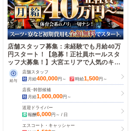
店舗スタッフ募集：未経験でも月給40万
円スタート！【急募！正社員ホールスタ
ッフ大募集！】大宮エリアで人気のキャ
バクラグループで働いてみませんか？
店舗スタッフ
400,000
1,500
月給
円～
時給
円～
給与
店長･幹部候補
1,000,000
月給
円～
送迎ドライバー
6,000
報酬
円～ / 日
エスコート・キャッシャー