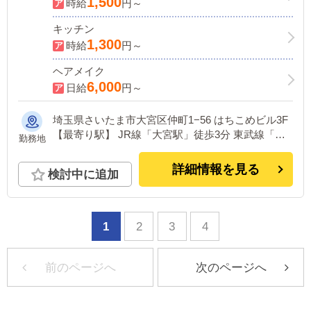
1,500
時給
円～
キッチン
1,300
時給
円～
ヘアメイク
6,000
日給
円～
埼玉県さいたま市大宮区仲町1−56 はちこめビル3F
【最寄り駅】 JR線「大宮駅」徒歩3分 東武線「大
勤務地
宮駅」徒歩3分 埼玉新都市交通線「大宮駅」徒歩3
分
詳細情報を見る
検討中に追加
1
2
3
4
前のページへ
次のページへ