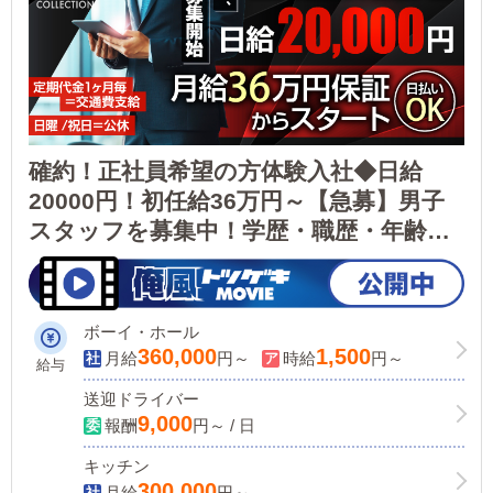
確約！正社員希望の方体験入社◆日給
20000円！初任給36万円～【急募】男子
スタッフを募集中！学歴・職歴・年齢は
一切関係なし！スピード昇格&昇給が可
能☆
ボーイ・ホール
360,000
1,500
月給
円～
時給
円～
給与
送迎ドライバー
9,000
報酬
円～ / 日
キッチン
300,000
月給
円～