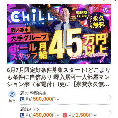
6月7月限定好条件募集スタート!どこより
も条件に自信あり!即入居可一人部屋マン
ション寮（家電付）!更に【寮費永久無
料】立地、環境が全てにおいて最高な横
店長･幹部候補
浜駅徒歩3分！初任給45万円～＋α！1日
500,000
月給
円～
給与
体験日給1万3000円！
店舗スタッフ
450,000
1,500
月給
円～
時給
円～