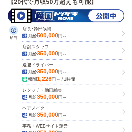
【20代で月収50万超えも可能】
店長･幹部候補
500,000
月給
円～
給与
店舗スタッフ
350,000
月給
円～
送迎ドライバー
350,000
月給
円～
1,226
報酬
円～ / 1時間
レタッチ・動画編集
350,000
月給
円～
ヘアメイク
350,000
月給
円～
事務・WEBサイト運営