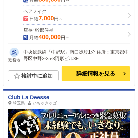
ヘアメイク
7,000
日給
円～
店長･幹部候補
400,000
月給
円～
中央総武線「中野駅」南口徒歩1分 住所：東京都中
野区中野2-25-3阿形ビル3F
勤務地
詳細情報を見る
検討中に追加
Club La Deesse
埼玉県
いちゃきゃば