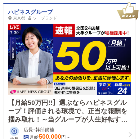
ハピネスグループ
東京都
ソープランド
【月給50万円!!】選ぶならハピネスグル
ープ！評価される環境で、正当な報酬を
掴み取れ！～当グループが人生好転する
キッカケに～一般企業と変らない待遇！
店長･幹部候補
社保完備/昇給随時/寮あり/各種手当あり/
500,000
月給
円～
給与