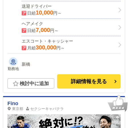
送迎ドライバー
10,000
日給
円～
ヘアメイク
7,000
日給
円～
エスコート・キャッシャー
300,000
月給
円～
新橋
勤務地
詳細情報を見る
検討中に追加
Fino
東京都
セクシーキャバクラ