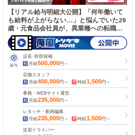
【リアル給与明細大公開】「何年働いて
も給料が上がらない…」と悩んでいた29
歳・元食品会社員が、異業種への転職で
【月収53万円】を達成！
店長･幹部候補
500,000
月給
円～
給与
店舗スタッフ
400,000
1,500
月給
円～
時給
円～
事務・WEBサイト運営
235,000
月給
円～
レタッチ・動画編集
235,000
1,500
月給
円～
時給
円～
送迎ドライバー