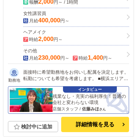
2,000
報酬
円～ / 1時間
女性講習員
400,000
月給
円～
ヘアメイク
2,000
時給
円～
その他
230,000
1,400
月給
円～
時給
円～
面接時に希望勤務地をお伺いし配属を決定します。
転勤についても希望を考慮します。 ■横浜エリア：
勤務地
横浜市中区 ■土浦エリア：土浦市桜町 ■札幌エリ
ア：札幌市中央区 全国店舗展開につき同時募集
残業なし・充実の福利厚生！普通の
（東京、札幌、福岡、鳥取、愛媛、沖縄他）
会社と変わらない環境
店舗スタッフ
/
佐藤みほ
詳細情報を見る
検討中に追加