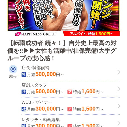
【転職成功者 続々！】自分史上最高の対
価を‼▶▶女性も活躍中/社保完備/大手グ
ループの安心感！
店長･幹部候補
500,000
月給
円～
給与
店舗スタッフ
500,000
1,600
月給
円～
時給
円～
WEBデザイナー
300,000
1,500
月給
円～
時給
円～
レタッチ・動画編集
300,000
1,500
月給
円～
時給
円～