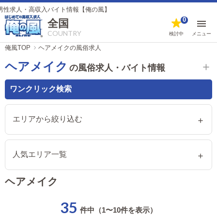
バイト情報【俺の風】
0
全国
COUNTRY
検討中
メニュー
俺風TOP
ヘアメイクの風俗求人
ヘアメイク
の風俗求人・バイト情報
ワンクリック検索
エリアから絞り込む
人気エリア一覧
ヘアメイク
35
件中（1〜10件を表示）