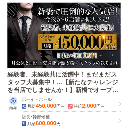
経験者、未経験共に活躍中！まだまだス
タッフ大募集中！…【新たなチャレンジ
を当店でしませんか！】新橋でオープン
以来圧倒的な人気を得て、店舗ハイスピ
ボーイ・ホール
ードで拡大！
450,000
2,000
月給
円～
時給
円～
給与
店長･幹部候補
600,000
月給
円～