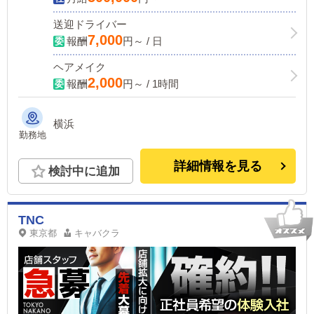
送迎ドライバー
7,000
報酬
円～ / 日
ヘアメイク
2,000
報酬
円～ / 1時間
横浜
勤務地
詳細情報を見る
検討中に追加
TNC
東京都
キャバクラ