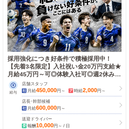
採用強化につき好条件で積極採用中！
【先着3名限定】入社祝い金20万円支給★
月給45万円～可◎体験入社可◎週2休み
OK（2連休・3連休も可！）◎20代・30
店舗スタッフ
代の未経験者活躍中★即日体験入社可
450,000
2,000
月給
円～
時給
円～
給与
店長･幹部候補
600,000
月給
円～
送迎ドライバー
10,000
報酬
円～ / 日