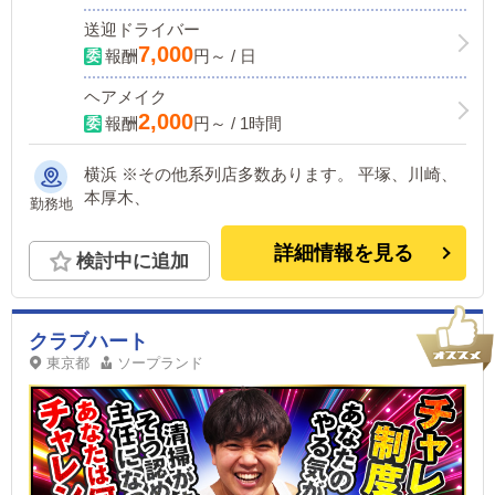
送迎ドライバー
7,000
報酬
円～ / 日
ヘアメイク
2,000
報酬
円～ / 1時間
横浜 ※その他系列店多数あります。 平塚、川崎、
本厚木、
勤務地
詳細情報を見る
検討中に追加
クラブハート
東京都
ソープランド