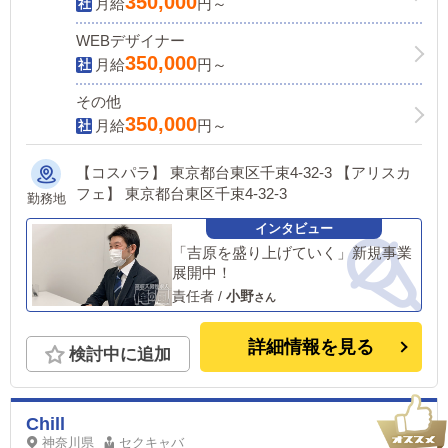
350,000
月給
円～
WEBデザイナー
350,000
月給
円～
その他
350,000
月給
円～
【コスパラ】 東京都台東区千束4-32-3 【アリスカ
フェ】 東京都台東区千束4-32-3
勤務地
「吉原を盛り上げていく」新規事業
展開中！
責任者
/
小野
詳細情報を見る
検討中に追加
Chill
神奈川県
セクキャバ