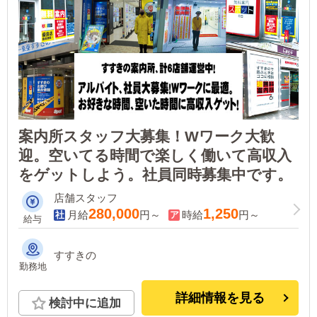
案内所スタッフ大募集！Wワーク大歓
迎。空いてる時間で楽しく働いて高収入
をゲットしよう。社員同時募集中です。
店舗スタッフ
280,000
1,250
月給
円～
時給
円～
給与
すすきの
勤務地
詳細情報を見る
検討中に追加