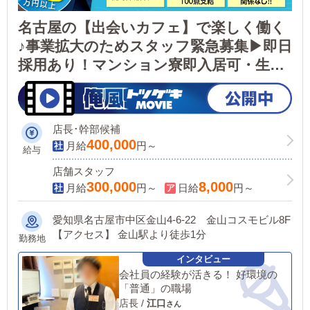
名古屋の【出会いカフェ】で楽しく働く
♪事業拡大のためスタッフ緊急募集▶即日
採用あり！マンション寮即入居可・生活
用品支給など好環境＆好待遇！！
店長･幹部候補
400,000
月給
円～
給与
店舗スタッフ
300,000
8,000
月給
円～
日給
円～
愛知県名古屋市中区金山4-6-22 金山コスモビル8F
【アクセス】 金山駅より徒歩1分
勤務地
会社員の経験が活きる！ 好環境の
「普通」の職場
店長
/
江口