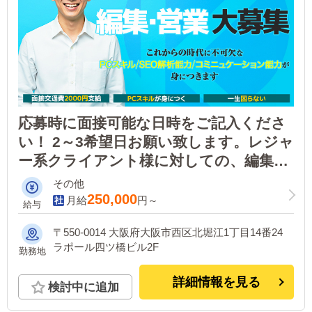
応募時に面接可能な日時をご記入くださ
い！ 2～3希望日お願い致します。レジャ
ー系クライアント様に対しての、編集・
営業。これからの時代に必要なPCスキル
その他
等、様々な技能を覚えることができま
250,000
月給
円～
給与
す。ライン応募も可。
〒550-0014 ⼤阪府⼤阪市西区北堀江1丁⽬14番24
ラポール四ツ橋ビル2F
勤務地
詳細情報を見る
検討中に追加