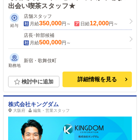
出会い喫茶スタッフ★
店舗スタッフ
350,000
12,000
月給
円～
日給
円～
給与
店長･幹部候補
500,000
月給
円～
新宿・歌舞伎町
勤務地
詳細情報を見る
検討中に追加
株式会社キングダム
大阪府
編集・営業スタッフ