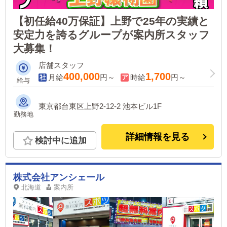
【初任給40万保証】上野で25年の実績と
安定力を誇るグループが案内所スタッフ
大募集！
店舗スタッフ
400,000
1,700
月給
円～
時給
円～
給与
東京都台東区上野2-12-2 池本ビル1F
勤務地
詳細情報を見る
検討中に追加
株式会社アンシェール
北海道
案内所