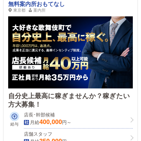
無料案内所おもてなし
東京都
案内所
自分史上最高に稼ぎませんか？稼ぎたい
方大募集！
店長･幹部候補
400,000
月給
円～
給与
店舗スタッフ
350,000