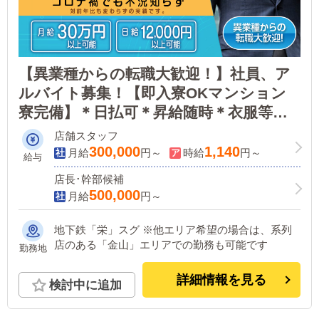
【異業種からの転職大歓迎！】社員、ア
ルバイト募集！【即入寮OKマンション
寮完備】＊日払可＊昇給随時＊衣服等支
給！業界最大級！環境・待遇バツグンの
店舗スタッフ
環境です♪
300,000
1,140
月給
円～
時給
円～
給与
店長･幹部候補
500,000
月給
円～
地下鉄「栄」スグ ※他エリア希望の場合は、系列
店のある「金山」エリアでの勤務も可能です
勤務地
詳細情報を見る
検討中に追加