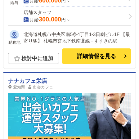
500,000
月給
円～
給与
店舗スタッフ
300,000
月給
円～
北海道札幌市中央区南5条4丁目1-3日劇ビル1F 【最
寄り駅】 札幌市営地下鉄南北線 - すすきの駅
勤務地
詳細情報を見る
検討中に追加
ナナカフェ栄店
愛知県
出会カフェ