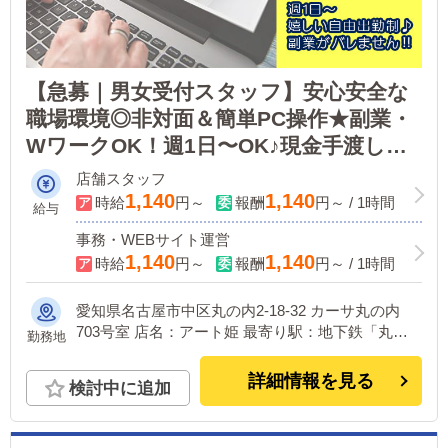
【急募｜男女受付スタッフ】安心安全な
職場環境◎非対面＆簡単PC操作★副業・
WワークOK！週1日〜OK♪現金手渡し対
応可！経験不問で未経験者大歓迎♪20〜40
店舗スタッフ
代活躍中！昼のみ／夜のみ／短時間OK！
1,140
1,140
時給
円～
報酬
円～ / 1時間
給与
名古屋市内の方歓迎★
事務・WEBサイト運営
1,140
1,140
時給
円～
報酬
円～ / 1時間
愛知県名古屋市中区丸の内2-18-32 カーサ丸の内
703号室 店名：アート姫 最寄り駅：地下鉄「丸の
勤務地
内」２番または３番出口より徒歩２分
詳細情報を見る
検討中に追加