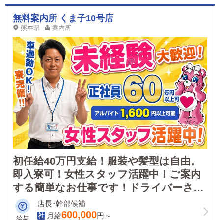
無料案内所 くま子10号店
熊本県
案内所
初任給40万円支給！服装や髪型は自由。
即入寮可！女性スタッフ活躍中！ご案内
する簡単なお仕事です！ドライバーさん
も募集中！
店長･幹部候補
600,000
月給
円～
給与