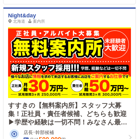
Night&day
北海道
案内所
すすきの【無料案内所】スタッフ大募
集！正社員・責任者候補、どちらも歓迎
▶学歴や経験は一切不問！みなさん最初
は未経験からスタートです！
店長･幹部候補