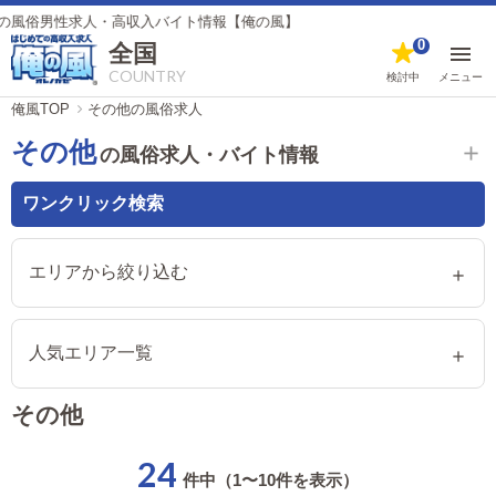
求人・高収入バイト情報【俺の風】
0
全国
COUNTRY
検討中
メニュー
俺風TOP
その他の風俗求人
その他
の風俗求人・バイト情報
ワンクリック検索
エリアから絞り込む
人気エリア一覧
その他
24
件中（1〜10件を表示）