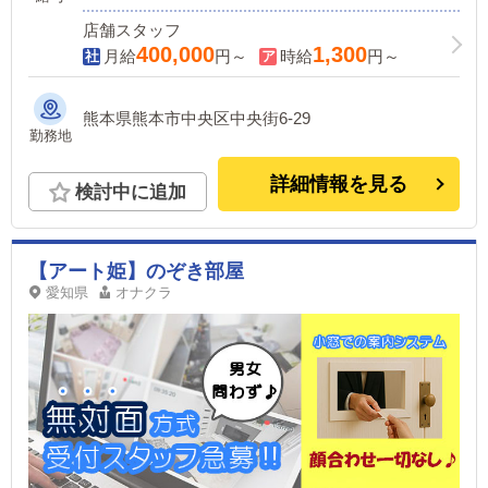
店舗スタッフ
400,000
1,300
月給
円～
時給
円～
熊本県熊本市中央区中央街6-29
勤務地
詳細情報を見る
検討中に追加
【アート姫】のぞき部屋
愛知県
オナクラ