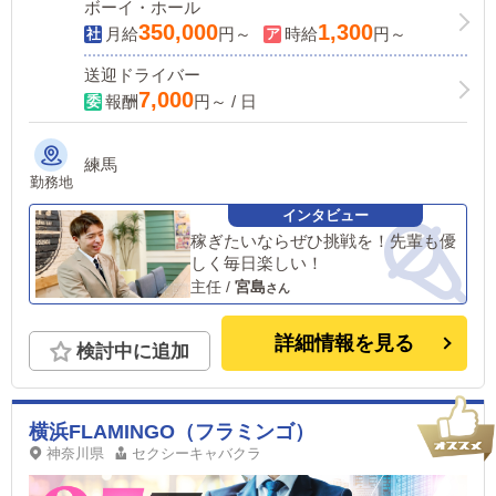
ボーイ・ホール
350,000
1,300
月給
円～
時給
円～
送迎ドライバー
7,000
報酬
円～ / 日
練馬
勤務地
稼ぎたいならぜひ挑戦を！先輩も優
しく毎日楽しい！
主任
/
宮島
詳細情報を見る
検討中に追加
横浜FLAMINGO（フラミンゴ）
神奈川県
セクシーキャバクラ