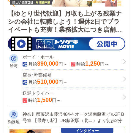
【ゆとり世代歓迎】月収も上がる残業ナ
シの会社に転職しよう！週休2日でプラ
イベートも充実！業務拡大につき店舗ス
タッフ大量募集中▶未経験・フリーター
大歓迎！
ボーイ・ホール
390,000
1,250
月給
円～
時給
円～
給与
店長･幹部候補
510,000
月給
円～
送迎ドライバー
1,500
時給
円～
神奈川県藤沢市藤沢484-4 オーク湘南藤沢ビル2F B
号室 【最寄り駅】 JR藤沢駅（北口）より徒歩2分
勤務地