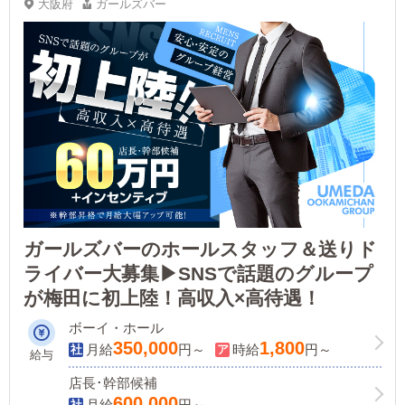
大阪府
ガールズバー
ガールズバーのホールスタッフ＆送りド
ライバー大募集▶SNSで話題のグループ
が梅田に初上陸！高収入×高待遇！
ボーイ・ホール
350,000
1,800
月給
円～
時給
円～
給与
店長･幹部候補
600,000
月給
円～