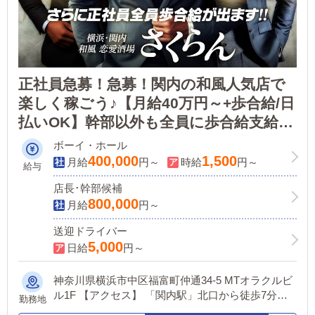
正社員急募！急募！関内の和風人気店で
楽しく稼ごう♪【月給40万円～+歩合給/日
払いOK】幹部以外も全員に歩合給支給!!
休日もしっかりで“オン”も“オフ”も両
ボーイ・ホール
立！
400,000
1,500
月給
円～
時給
円～
給与
店長･幹部候補
800,000
月給
円～
送迎ドライバー
5,000
日給
円～
神奈川県横浜市中区福富町仲通34-5 MTオラクルビ
ル1F 【アクセス】 「関内駅」北口から徒歩7分
勤務地
「日ノ出町駅」「伊勢佐木長者駅」からも近いで