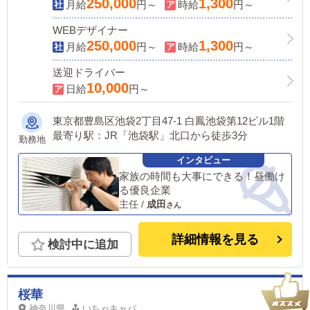
250,000
1,300
月給
円～
時給
円～
WEBデザイナー
250,000
1,300
月給
円～
時給
円～
送迎ドライバー
10,000
日給
円～
東京都豊島区池袋2丁目47-1 白鳳池袋第12ビル1階
最寄り駅：JR「池袋駅」北口から徒歩3分
勤務地
家族の時間も大事にできる！昼働け
る優良企業
主任
/
成田
詳細情報を見る
検討中に追加
桜華
神奈川県
いちゃキャバ