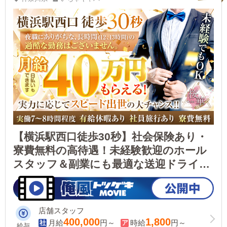
【横浜駅西口徒歩30秒】社会保険あり・
寮費無料の高待遇！未経験歓迎のホール
スタッフ＆副業にも最適な送迎ドライバ
ー急募！
店舗スタッフ
400,000
1,800
月給
円～
時給
円～
給与