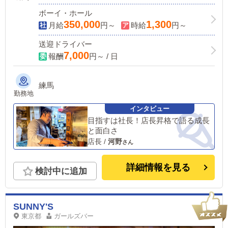
ボーイ・ホール
350,000
1,300
月給
円～
時給
円～
送迎ドライバー
7,000
報酬
円～ / 日
練馬
勤務地
目指すは社長！店長昇格で語る成長
と面白さ
店長
/
河野
詳細情報を見る
検討中に追加
SUNNY'S
東京都
ガールズバー