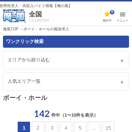
収入バイト情報【俺の風】
0
全国
COUNTRY
検討中
メニュー
俺風TOP
ボーイ・ホールの風俗求人
ワンクリック検索
エリアから絞り込む
人気エリア一覧
ボーイ・ホール
142
件中（1〜10件を表示）
1
2
3
4
5
…
15