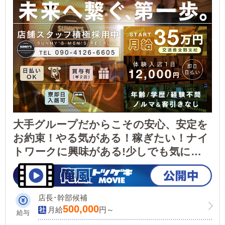
大手グループだからこその安心、安定を
お約束！やる気がある！稼ぎたい！ナイ
トワークに興味がある!少しでも気にな
った方は是非体験入店から！作業員一同
お待ちしております！
店長･幹部候補
500,000
月給
円～
給与