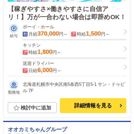
【稼ぎやすさ×働きやすさに自信ア
リ！】万が一合わない場合は即辞めOK！
ボーイ・ホール
370,000
1,500
月給
円～
時給
円～
給与
キッチン
1,800
時給
円～
送迎ドライバー
6,000
日給
円～
北海道札幌市中央区南5条西5丁目5-1 サン・ドゥビ
ル 7F
勤務地
詳細情報を見る
検討中に追加
オオカミちゃんグループ