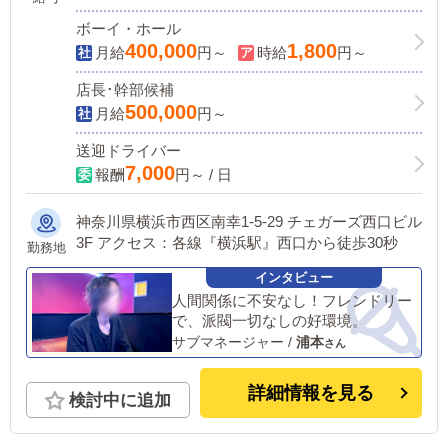
ボーイ・ホール
400,000
1,800
月給
円～
時給
円～
店長･幹部候補
500,000
月給
円～
送迎ドライバー
7,000
報酬
円～ / 日
神奈川県横浜市西区南幸1-5-29 チェガーズ西口ビル
3F アクセス：各線『横浜駅』西口から徒歩30秒
勤務地
人間関係に不安なし！フレンドリー
で、派閥一切なしの好環境。
サブマネージャー
/
浦本
詳細情報を見る
検討中に追加