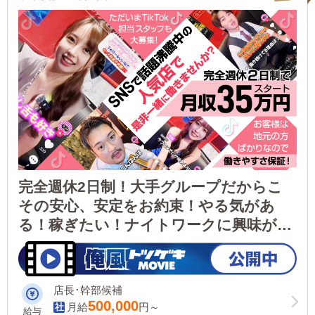
完全週休2日制！大手グループだからこ
その安心、安定をお約束！やる気があ
る！稼ぎたい！ナイトワークに興味があ
る!少しでも気になった方は是非体験入店
から！作業員一同お待ちしております！
店長･幹部候補
500,000
月給
円～
給与