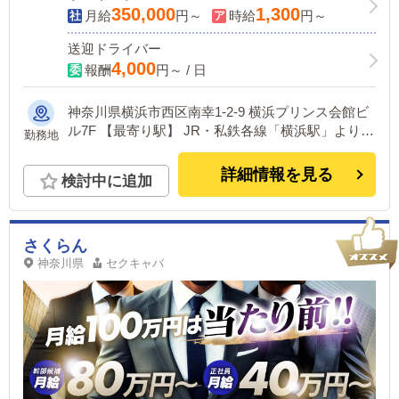
350,000
1,300
月給
円～
時給
円～
送迎ドライバー
4,000
報酬
円～ / 日
神奈川県横浜市西区南幸1-2-9 横浜プリンス会館ビ
ル7F 【最寄り駅】 JR・私鉄各線「横浜駅」より徒
勤務地
歩1～3分の奇跡の好アクセス！
詳細情報を見る
検討中に追加
さくらん
神奈川県
セクキャバ