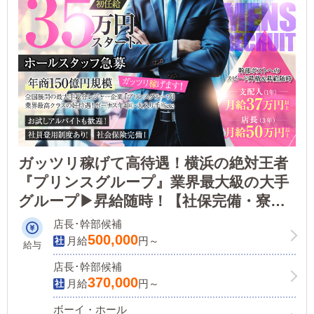
ガッツリ稼げて高待遇！横浜の絶対王者
『プリンスグループ』業界最大級の大手
グループ▶昇給随時！【社保完備・寮完
備・食事つき】アルバイトも募集中！
店長･幹部候補
500,000
月給
円～
給与
店長･幹部候補
370,000
月給
円～
ボーイ・ホール