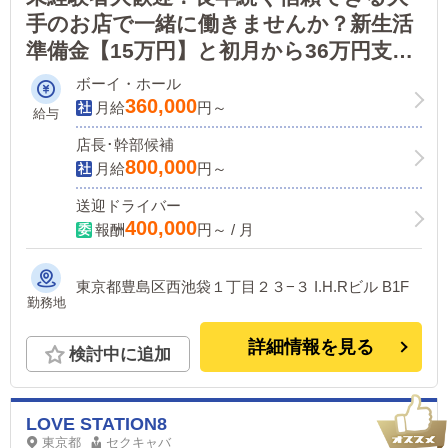
手のお店で一緒に働きませんか？新生活
準備金【15万円】と初月から36万円支給
でしっかり稼げるお店です！
ボーイ・ホール
360,000
月給
円～
給与
店長･幹部候補
800,000
月給
円～
送迎ドライバー
400,000
報酬
円～ / 月
東京都豊島区西池袋１丁目２３−３ I.H.Rビル B1F
勤務地
詳細情報を見る
検討中に追加
LOVE STATION8
東京都
セクキャバ