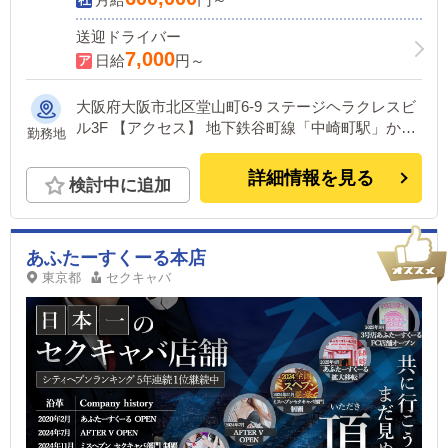
送迎ドライバー
7,000
日給
円～
大阪府大阪市北区堂山町6-9 ステージヘラクレスビ
ル3F 【アクセス】 地下鉄谷町線「中崎町駅」から
勤務地
徒歩5分 地下鉄谷町線「東梅田駅」から徒歩7分 阪
急線「大阪梅田駅」から徒歩8分 阪神線「大阪梅田
詳細情報を見る
検討中に追加
駅」から徒歩8分 地下鉄御堂筋線「梅田駅」から徒
歩8分 JR各線「大阪駅」から徒歩9分
あふたーすくーる本店
東京都
セクキャバ