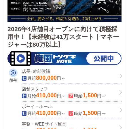
2026年4店舗目オープンに向けて積極採
用中！【未経験は41万スタート｜マネー
ジャーは80万以上】
店長･幹部候補
800,000
月給
円～
給与
店舗スタッフ
410,000
1,500
月給
円～
時給
円～
ボーイ・ホール
410,000
1,500
月給
円～
時給
円～
事務・WEBサイト運営