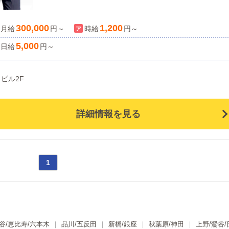
300,000
1,200
月給
円～
時給
円～
5,000
日給
円～
ビル2F
詳細情報を見る
1
谷/恵比寿/六本木
品川/五反田
新橋/銀座
秋葉原/神田
上野/鶯谷