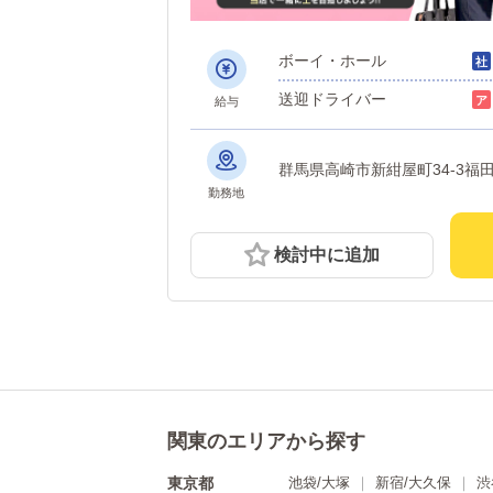
ボーイ・ホール
送迎ドライバー
給与
群馬県高崎市新紺屋町34-3福田
勤務地
検討中に追加
関東のエリアから探す
東京都
池袋/大塚
新宿/大久保
渋