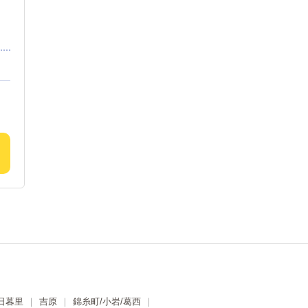
/日暮里
吉原
錦糸町/小岩/葛西