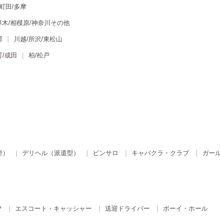
町田/多摩
厚木/相模原/神奈川その他
部
川越/所沢/東松山
町/成田
柏/松戸
型）
デリヘル（派遣型）
ピンサロ
キャバクラ・クラブ
ガー
フ
エスコート・キャッシャー
送迎ドライバー
ボーイ・ホール