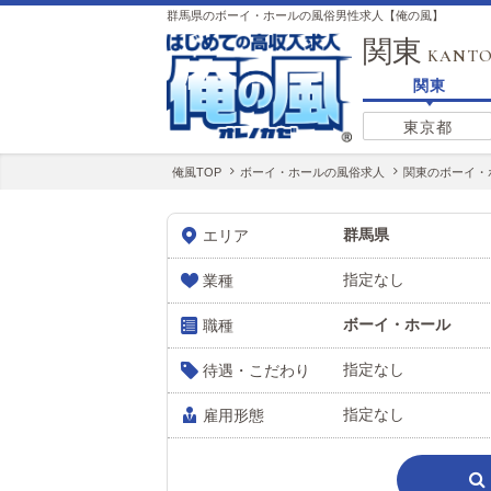
群馬県のボーイ・ホールの風俗男性求人【俺の風】
関東
KANT
関東
東京都
俺風TOP
ボーイ・ホールの風俗求人
関東のボーイ・
群馬県
エリア
指定なし
業種
ボーイ・ホール
職種
指定なし
待遇・こだわり
指定なし
雇用形態