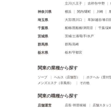
立川/八王子
吉祥寺/中野
神奈川県
横浜
関内/曙町
川崎
埼玉県
大宮/西川口
草加/越谷/春日
千葉県
船橋/西船橋/津田沼
千葉/栄
茨城県
茨城/土浦/取手/水戸
群馬県
群馬/高崎
栃木県
栃木/宇都宮
関東の業種から探す
ソープ
ヘルス（店舗型）
ホテヘル（受付
メンズエステ（非風俗）
その他
関東の職種から探す
店舗運営
店長･幹部候補
店舗スタッ