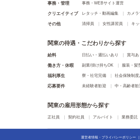
事務・管理
事務・WEBサイト運営
クリエイティブ
レタッチ・動画編集
カメラ
その他
清掃員
女性講習員
キッ
関東の待遇・こだわりから探す
給料
日払い・週払いあり
賞与あ
働き方・休暇
副業/掛け持ちOK
服装・髪
福利厚生
寮・社宅完備
社会保険制度
応募要件
未経験者歓迎
中・高齢者歓
関東の雇用形態から探す
正社員
契約社員
アルバイト
業務委託
運営者情報・プライバシーポリシー