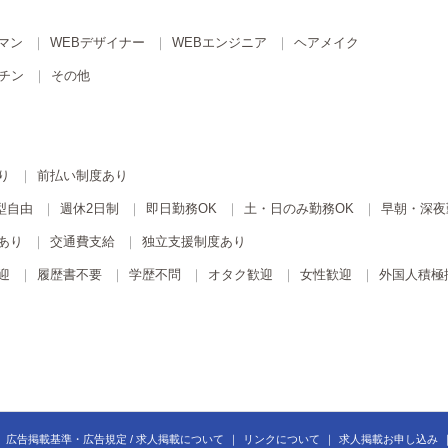
マン
WEBデザイナー
WEBエンジニア
ヘアメイク
チン
その他
り
前払い制度あり
型自由
週休2日制
即日勤務OK
土・日のみ勤務OK
早朝・深夜
あり
交通費支給
独立支援制度あり
迎
履歴書不要
学歴不問
オタク歓迎
女性歓迎
外国人積極
広告掲載基準・広告規定 / 求人掲載について
リンクについて
求人掲載お申し込み