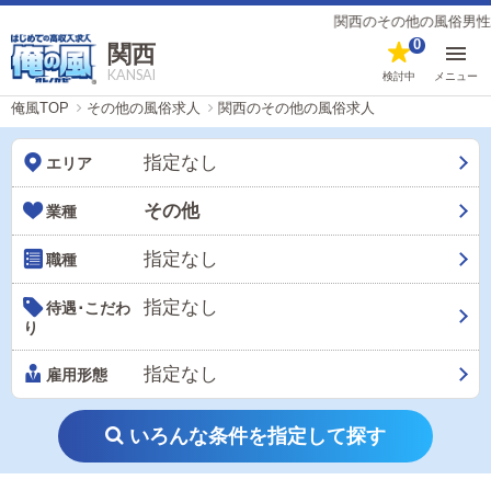
関西のその他の風俗男性求
0
関西
KANSAI
検討中
メニュー
俺風TOP
その他の風俗求人
関西のその他の風俗求人
指定なし
エリア
その他
業種
指定なし
職種
指定なし
待遇･こだわ
り
指定なし
雇用形態
いろんな条件を指定して探す