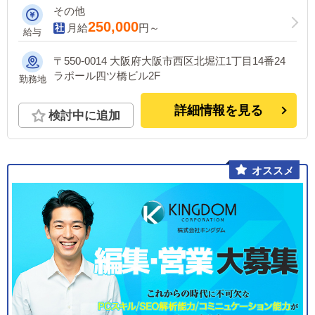
営業。これからの時代に必要なPCスキル
その他
等、様々な技能を覚えることができま
250,000
月給
円～
給与
す。ライン応募も可。
〒550-0014 ⼤阪府⼤阪市西区北堀江1丁⽬14番24
ラポール四ツ橋ビル2F
勤務地
詳細情報を見る
検討中に追加