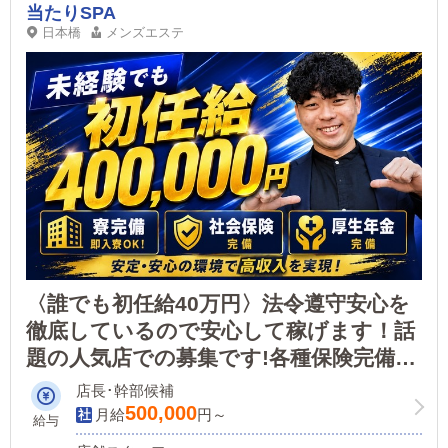
当たりSPA
日本橋
メンズエステ
〈誰でも初任給40万円〉法令遵守安心を
徹底しているので安心して稼げます！話
題の人気店での募集です!各種保険完備、
寮完備で、稼げる環境が整っています！
店長･幹部候補
500,000
月給
円～
給与