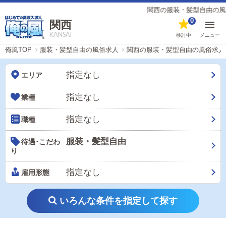
関西の服装・髪型自由の風俗男性求人【俺の
0
関西
KANSAI
検討中
メニュー
俺風TOP
服装・髪型自由の風俗求人
関西の服装・髪型自由の風俗求人
指定なし
エリア
指定なし
業種
指定なし
職種
服装・髪型自由
待遇･こだわ
り
指定なし
雇用形態
いろんな条件を指定して探す