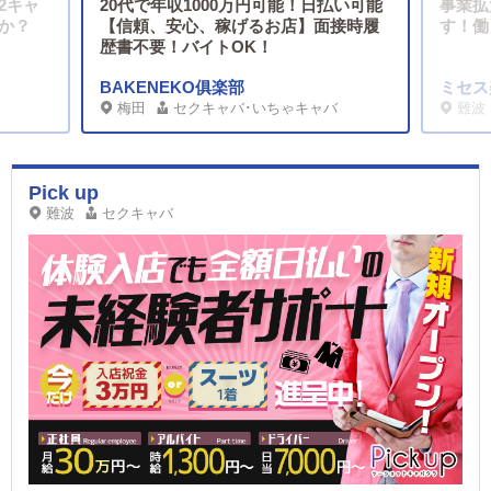
2キャ
20代で年収1000万円可能！日払い可能
事業拡
か？
【信頼、安心、稼げるお店】面接時履
す！働
歴書不要！バイトOK！
BAKENEKO俱楽部
ミセス
梅田
セクキャバ･いちゃキャバ
難波
Pick up
難波
セクキャバ