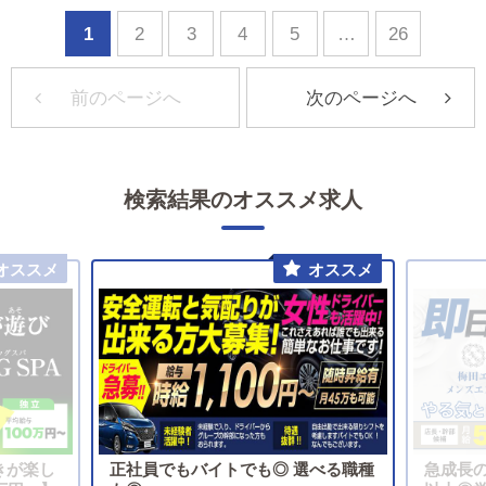
1
2
3
4
5
…
26
前のページへ
次のページへ
検索結果のオススメ求人
きが楽し
正社員でもバイトでも◎ 選べる職種
急成長の