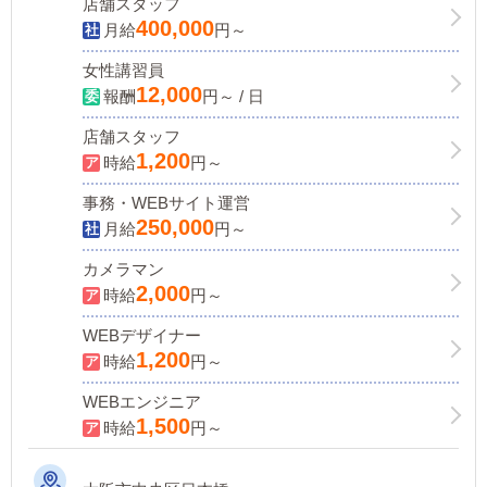
店舗スタッフ
400,000
月給
円～
女性講習員
12,000
報酬
円～ / 日
店舗スタッフ
1,200
時給
円～
事務・WEBサイト運営
250,000
月給
円～
カメラマン
2,000
時給
円～
WEBデザイナー
1,200
時給
円～
WEBエンジニア
1,500
時給
円～