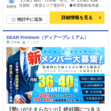
【大阪】梅田・日本橋・谷九・堺 【京都】祇園・
河原町 （希望エリア選択可） ◆希望勤務地考慮し
勤務地
ますのでお気軽にご相談ください。 京都など遠
方の場合別途手当もあります！
詳細情報を見る
検討中に追加
DEAR Premium（ディアープレミアム）
日本橋
メンエス
【勢いが止まらない!!】絶好調につきス