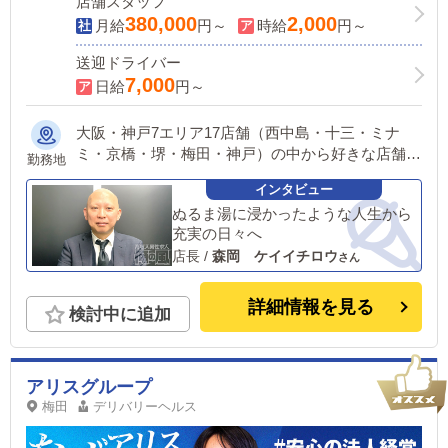
店舗スタッフ
380,000
2,000
月給
円～
時給
円～
送迎ドライバー
7,000
日給
円～
大阪・神戸7エリア17店舗（西中島・十三・ミナ
ミ・京橋・堺・梅田・神戸）の中から好きな店舗を
勤務地
選んで頂けます。
ぬるま湯に浸かったような人生から
充実の日々へ
店長
/
森岡 ケイイチロウ
詳細情報を見る
検討中に追加
アリスグループ
梅田
デリバリーヘルス