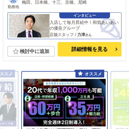
梅田、日本橋、十三、京橋、尼崎
勤務地
入店して毎月昇給中！和気あいあい
の優良グループ
店舗スタッフ
/
力津
詳細情報を見る
検討中に追加