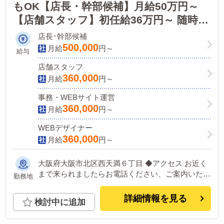
もOK【店長・幹部候補】月給50万円～
【店舗スタッフ】初任給36万円～ 随時昇
給あり・将来独立も可能！頑張りはきち
店長･幹部候補
んと評価しお給料に反映。腰を据えて長
500,000
月給
円～
給与
く働ける環境です！
店舗スタッフ
360,000
月給
円～
事務・WEBサイト運営
360,000
月給
円～
WEBデザイナー
360,000
月給
円～
大阪府大阪市北区西天満６丁目 ◆アクセス お近く
まで来られましたらお電話ください、ご案内いたし
勤務地
ます。
詳細情報を見る
検討中に追加