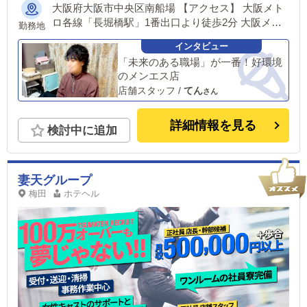
大阪府大阪市中央区南船場 【アクセス】 大阪メト
ロ各線「長堀橋駅」1番出口より徒歩2分 大阪メト
勤務地
ロ各線「堺筋本町駅」7番出口より徒歩5分
「未来のある職場」が一番！好環境
のメンエス店
店舗スタッフ
/
てん
詳細情報を見る
検討中に追加
妻天グループ
梅田
ホテヘル