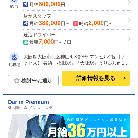
600,000
月給
円～
給与
店舗スタッフ
380,000
2,000
月給
円～
時給
円～
送迎ドライバー
7,000
報酬
円～ / 日
大阪府大阪市北区神山町8番9号 マンビル4階 【ア
クセス】 各線「梅田駅」「大阪駅」より徒歩約10
勤務地
分
詳細情報を見る
検討中に追加
Darlin Premium
梅田
メンズエステ