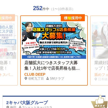
252
件中
（1〜10件表示）
極
採用中
積
極
採用中
急募！
店舗拡大につきスタッフ大募
業績好
意！
集！入社1年で店長昇格も狙え
ップ！
る！
CLUB DEEP
REST SPA PREMIUM(レストスパプレミアム)
舐めフ
谷町九丁目
SMクラブ
日本橋
2キャバ大阪グループ
梅田
2ショットキャバクラ