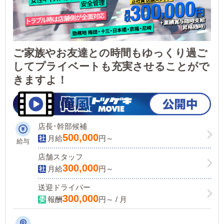
ご家族やお友達との時間もゆっくり過ご
してプライベートも充実させることがで
きますよ！
店長･幹部候補
500,000
月給
円～
給与
店舗スタッフ
300,000
月給
円～
送迎ドライバー
300,000
報酬
円～ / 月