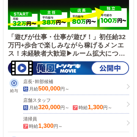
「遊びが仕事・仕事が遊び！」初任給32
万円+歩合で楽しみながら稼げるメンエ
ス！未経験者大歓迎▶ルーム拡大につき
スタッフ＆清掃バイト大募集！
店長･幹部候補
500,000
月給
円～
給与
店舗スタッフ
320,000
1,300
月給
円～
時給
円～
清掃員
1,300
時給
円～