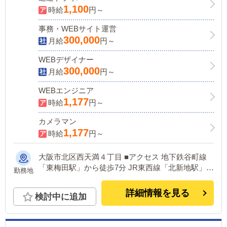
1,100
時給
円～
事務・WEBサイト運営
300,000
月給
円～
WEBデザイナー
300,000
月給
円～
WEBエンジニア
1,177
時給
円～
カメラマン
1,177
時給
円～
大阪市北区西天満４丁目 ■アクセス 地下鉄谷町線
「東梅田駅」から徒歩7分 JR東西線「北新地駅」か
勤務地
ら徒歩5分 JR各線「大阪駅」から徒歩10分 地下鉄
御堂筋線「梅田駅」から徒歩10分
詳細情報を見る
検討中に追加