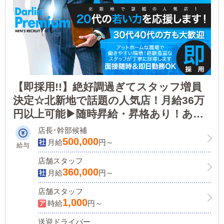
【即採用!!】絶好調過ぎてスタッフ増員
決定☆北新地で話題の人気店！月給36万
円以上可能▶随時昇給・昇格あり！あら
ゆる業界の一流が集まるお店だから、未
店長･幹部候補
経験でも成長を実感できる！
500,000
月給
円～
給与
店舗スタッフ
360,000
月給
円～
店舗スタッフ
1,000
時給
円～
送迎ドライバー