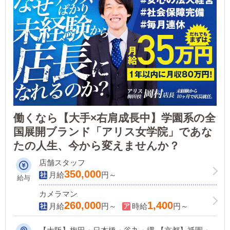
働くなら【大手×右肩成長中】学園系の全
国展開ブランド「アリス女学院」であな
たの人生、今から変えませんか？
店舗スタッフ
350,000
月給
円～
給与
カメラマン
260,000
1,400
月給
円～
時給
円～