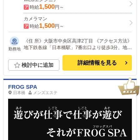
1,500
時給
円～
カメラマン
1,500
時給
円～
《住 所》大阪市中央区高津2丁目 《アクセス方法》
地下鉄各線「日本橋駅」7番出口より徒歩3分、地下
勤務地
鉄各線「谷町九丁目駅」2番出口より徒歩3分
詳細情報を見る
検討中に追加
FROG SPA
日本橋
メンズエステ