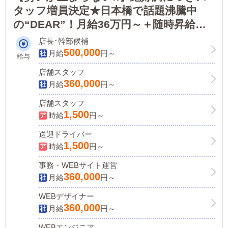
タッフ増員決定★日本橋で話題沸騰中
の“DEAR”！月給36万円～＋随時昇給＆
ボーナスあり！▶未経験も、ナイトレジ
店長･幹部候補
ャー経験者も輝ける環境が“DEAR
500,000
月給
円～
給与
Premium”にはあります！
店舗スタッフ
360,000
月給
円～
店舗スタッフ
1,500
時給
円～
送迎ドライバー
1,500
時給
円～
事務・WEBサイト運営
360,000
月給
円～
WEBデザイナー
360,000
月給
円～
WEBエンジニア