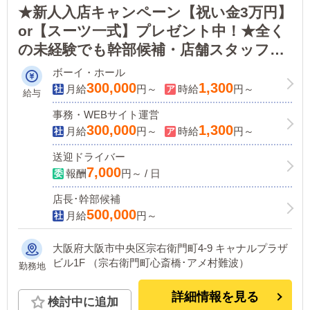
★新人入店キャンペーン【祝い金3万円】
or【スーツ一式】プレゼント中！★全く
の未経験でも幹部候補・店舗スタッフを
大募集！＜正社員：月給30万円～／ドラ
ボーイ・ホール
イバー：日給7,000円～＞日払いOK・寮
300,000
1,300
月給
円～
時給
円～
給与
完備！
事務・WEBサイト運営
300,000
1,300
月給
円～
時給
円～
送迎ドライバー
7,000
報酬
円～ / 日
店長･幹部候補
500,000
月給
円～
大阪府大阪市中央区宗右衛門町4-9 キャナルプラザ
ビル1F （宗右衛門町心斎橋･アメ村難波）
勤務地
詳細情報を見る
検討中に追加