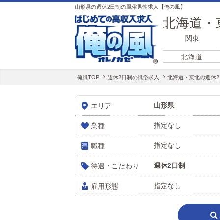
山形県の週休2日制の風俗男性求人【俺の風】
北海道・
関東
北海道
俺風TOP
週休2日制の風俗求人
北海道・東北の週休
山形県
エリア
指定なし
業種
指定なし
職種
週休2日制
待遇・こだわり
指定なし
雇用形態