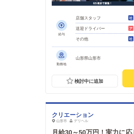
店舗スタッフ
送迎ドライバー
給与
その他
山形県山形市
勤務地
検討中に追加
クリエーション
山形市
デリヘル
月給30～50万円！実力