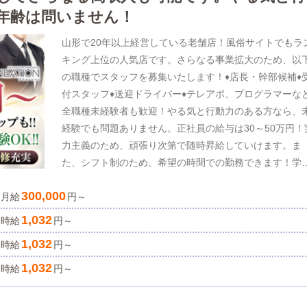
年齢は問いません！
山形で20年以上経営している老舗店！風俗サイトでもラ
キング上位の人気店です。さらなる事業拡大のため、以
の職種でスタッフを募集いたします！♦店長・幹部候補♦
付スタッフ♦送迎ドライバー♦テレアポ、プログラマーな
全職種未経験者も歓迎！やる気と行動力のある方なら、
経験でも問題ありません。正社員の給与は30～50万円！
力主義のため、頑張り次第で随時昇給していけます。ま
た、シフト制のため、希望の時間での勤務できます！学
や年齢も問いません。ぜひ気軽にお問い合わせください
300,000
月給
円～
1,032
時給
円～
1,032
時給
円～
1,032
時給
円～