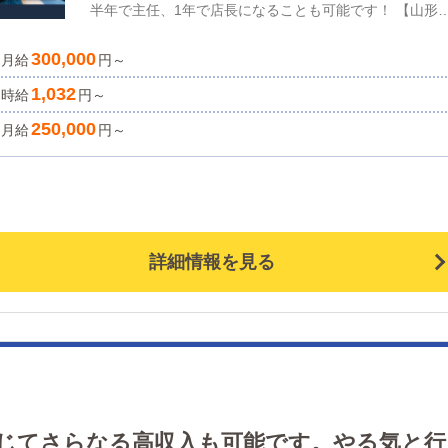
半年で主任、1年で店長になることも可能です！ 【山形～
仙台間】 送迎ドライバー急募！ 特に夕方・深夜帯に働
300,000
月給
る方大募集中です。 空き時間を有効活用して稼いでみま
円～
んか？！ 元タクシー・代行・長距離ドライバー経験者
1,032
時給
円～
遇！ 山形⇔仙台 １往復送迎便 【日給保証・5,000円
250,000
月給
円～
※日払い制度もご用意しております。 ※選べる勤務時間
ご用意してます。詳しい勤務時間に関しましては要ご相
となります。 また、当店は働き方改革を実践していま
す。・週休2日制・日勤・夜勤を選べるシフト制・土日
み可・日払い可スタッフが勤務形態を選択でき、働きや
い環境作りに取り組んでいます。18歳以上でやる気のあ
詳細情報を見る
元気な方ならどなたも歓迎！興味のある方は、ぜひ気軽
お問い合わせください！
に応じてさらなる高収入も可能です。やる気と行