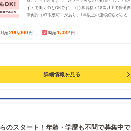
ることもできますし、Ｗワーク可なので副業としてアル
イトで働くのもOKです。＜応募資格＞18歳以上で普通
車免許（AT限定可）があり、1年以上の運転経験がある
方！風俗店での送迎ドライバー経験があれば優遇いたし
すが、未経験の方もOKです。明るく元気な方はなお歓迎
200,000
1,032
月給
円～
時給
円～
長距離運転が苦なくできるかもご検討ください。「副業
して働きたい」「正社員としてメインで働きたい」どち
の働き方も歓迎いたします！
詳細情報を見る
からのスタート！年齢・学歴も不問で募集中で