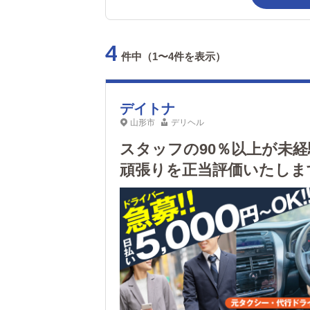
4
件中（1〜4件を表示）
デイトナ
山形市
デリヘル
スタッフの90％以上が未
頑張りを正当評価いたしま
さも特徴です！