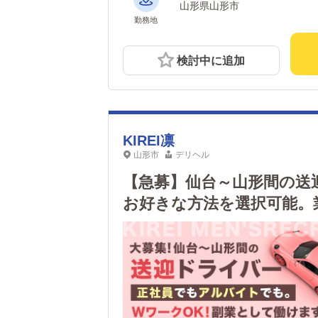
山形県山形市
勤務地
検討中に追加
KIREI凛
山形市
デリヘル
【急募】仙台～山形間の送
お好きな方法を選択可能。
なので、副業として働きた