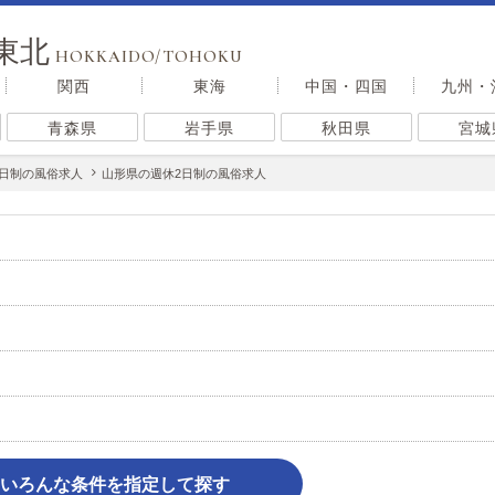
東北
HOKKAIDO/TOHOKU
関西
東海
中国・四国
九州・
青森県
岩手県
秋田県
宮城
2日制の風俗求人
山形県の週休2日制の風俗求人
いろんな条件を指定して探す