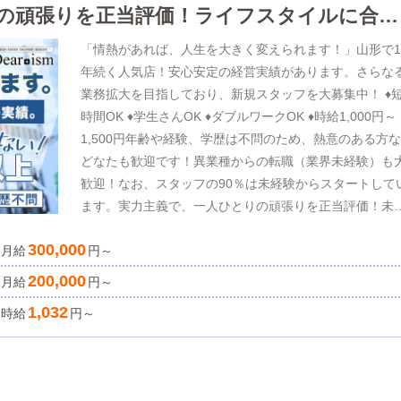
の頑張りを正当評価！ライフスタイルに合わ
「情熱があれば、人生を大きく変えられます！」山形で1
年続く人気店！安心安定の経営実績があります。さらな
業務拡大を目指しており、新規スタッフを大募集中！ ♦
時間OK ♦学生さんOK ♦ダブルワークOK ♦時給1,000円～
1,500円年齢や経験、学歴は不問のため、熱意のある方
どなたも歓迎です！異業種からの転職（業界未経験）も
歓迎！なお、スタッフの90％は未経験からスタートして
ます。実力主義で、一人ひとりの頑張りを正当評価！未
験スタートであっても、実力次第でスピード昇給も可能
300,000
月給
す。真剣に取り組んでいけば、月収100万円以上も夢で
円～
ありません！個人のスキルアップや接客力の向上など、
200,000
月給
円～
人ひとりのお仕事をサポートいたします。興味のある方
1,032
時給
円～
は、ぜひ気軽にお問い合わせください！