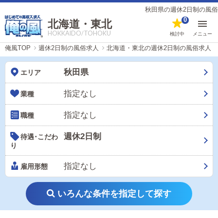
秋田県の週休2日制の風俗男
0
北海道・東北
HOKKAIDO/TOHOKU
検討中
メニュー
俺風TOP
週休2日制の風俗求人
北海道・東北の週休2日制の風俗求人
秋田県
エリア
指定なし
業種
指定なし
職種
週休2日制
待遇･こだわ
り
指定なし
雇用形態
いろんな条件を指定して探す