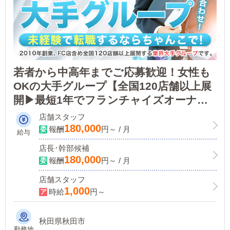
若者から中高年までご応募歓迎！女性も
OKの大手グループ【全国120店舗以上展
開▶最短1年でフランチャイズオーナー
に!】ノウハウがあるので未経験のサポ
店舗スタッフ
ート体制も万全！
180,000
報酬
円～ / 月
給与
店長･幹部候補
180,000
報酬
円～ / 月
店舗スタッフ
1,000
時給
円～
秋田県秋田市
勤務地