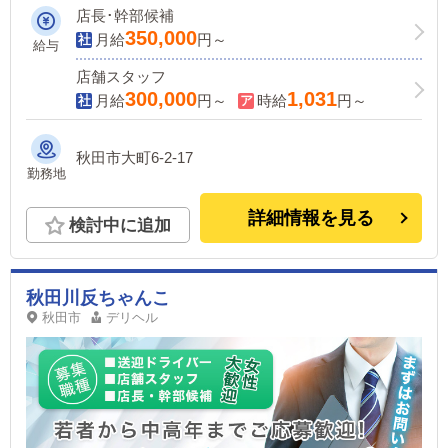
店長･幹部候補
350,000
月給
円～
給与
店舗スタッフ
300,000
1,031
月給
円～
時給
円～
秋田市大町6-2-17
勤務地
詳細情報を見る
検討中に追加
秋田川反ちゃんこ
秋田市
デリヘル