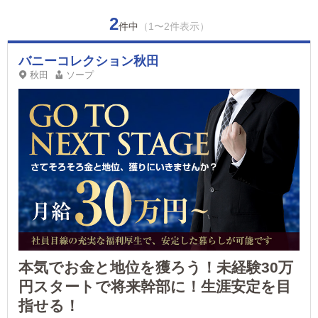
2
件中
（1〜2件表示）
バニーコレクション秋田
秋田
ソープ
本気でお金と地位を獲ろう！未経験30万
円スタートで将来幹部に！生涯安定を目
指せる！